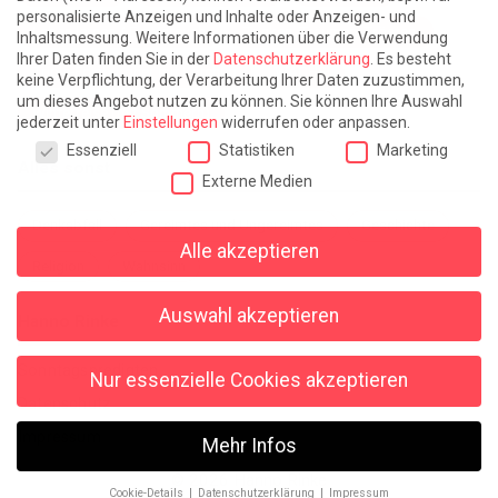
personalisierte Anzeigen und Inhalte oder Anzeigen- und
Leben lernen / Ein Versuch
Trinken. Träumen. Trösten.
Inhaltsmessung.
Weitere Informationen über die Verwendung
Ihrer Daten finden Sie in der
Datenschutzerklärung
.
Es besteht
Triple-Edinburgher mit Ketchup
WACHS!
keine Verpflichtung, der Verarbeitung Ihrer Daten zuzustimmen,
um dieses Angebot nutzen zu können.
Sie können Ihre Auswahl
Winterreise (mit Sommern)
jederzeit unter
Einstellungen
widerrufen oder anpassen.
Datenschutzeinstellungen
Essenziell
Statistiken
Marketing
Alles sonst
Externe Medien
Denkabfall
Gereimtes und Ungereimtes
Geschichte
Alle akzeptieren
Religion
Wahnsinn
Auswahl akzeptieren
Hanno Rinke
Sonntagspredigten
Nur essenzielle Cookies akzeptieren
Datenschutz
Impressum
Mehr Infos
© 2026 Hanno Rinke
Cookie-Details
Datenschutzerklärung
Impressum