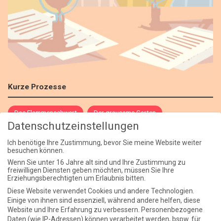
Kurze Prozesse
Das Flammenschwert
Der grausame Garten
Datenschutzeinstellungen
NIEMALS UND AUCH DANN NICHT
Ich benötige Ihre Zustimmung, bevor Sie meine Website weiter
besuchen können.
Weite Reisen
Wenn Sie unter 16 Jahre alt sind und Ihre Zustimmung zu
freiwilligen Diensten geben möchten, müssen Sie Ihre
Erziehungsberechtigten um Erlaubnis bitten.
Atlantische Turbulenzen
DIE ELF
Diese Website verwendet Cookies und andere Technologien.
Die Zeit der Ringelblumen ist vorbei
Europa im Kopf
Einige von ihnen sind essenziell, während andere helfen, diese
Website und Ihre Erfahrung zu verbessern.
Personenbezogene
Fast am Ziel
Frühling in Florenz
In der Blase
Daten (wie IP-Adressen) können verarbeitet werden, bspw. für