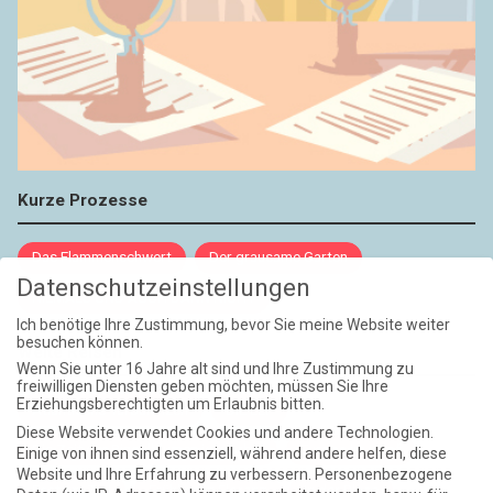
Kurze Prozesse
Das Flammenschwert
Der grausame Garten
Datenschutzeinstellungen
NIEMALS UND AUCH DANN NICHT
Ich benötige Ihre Zustimmung, bevor Sie meine Website weiter
besuchen können.
Weite Reisen
Wenn Sie unter 16 Jahre alt sind und Ihre Zustimmung zu
freiwilligen Diensten geben möchten, müssen Sie Ihre
Erziehungsberechtigten um Erlaubnis bitten.
Atlantische Turbulenzen
DIE ELF
Diese Website verwendet Cookies und andere Technologien.
Die Zeit der Ringelblumen ist vorbei
Europa im Kopf
Einige von ihnen sind essenziell, während andere helfen, diese
Website und Ihre Erfahrung zu verbessern.
Personenbezogene
Fast am Ziel
Frühling in Florenz
In der Blase