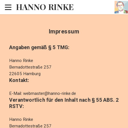
HANNO RINKE
Heim
EISINSEL
Impressum
Sonntagspredigten
Angaben gemäß § 5 TMG:
Blog
Hanno Rinke
Lesesaal
Bernadottestraße 257
22605 Hamburg
Hörsaal
Kontakt:
Kinosaal
E-Mail:
webmaster@hanno-rinke.de
Verantwortlich für den Inhalt nach § 55 ABS. 2
RSTV:
Hanno Rinke
Bernadottestraße 257