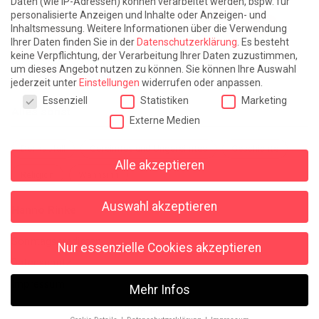
Daten (wie IP-Adressen) können verarbeitet werden, bspw. für
personalisierte Anzeigen und Inhalte oder Anzeigen- und
Leben lernen / Ein Versuch
Trinken. Träumen. Trösten.
Inhaltsmessung.
Weitere Informationen über die Verwendung
Ihrer Daten finden Sie in der
Datenschutzerklärung
.
Es besteht
Triple-Edinburgher mit Ketchup
WACHS!
keine Verpflichtung, der Verarbeitung Ihrer Daten zuzustimmen,
um dieses Angebot nutzen zu können.
Sie können Ihre Auswahl
Winterreise (mit Sommern)
jederzeit unter
Einstellungen
widerrufen oder anpassen.
Datenschutzeinstellungen
Essenziell
Statistiken
Marketing
Alles sonst
Externe Medien
Denkabfall
Gereimtes und Ungereimtes
Geschichte
Alle akzeptieren
Religion
Wahnsinn
Auswahl akzeptieren
Hanno Rinke
Sonntagspredigten
Nur essenzielle Cookies akzeptieren
Datenschutz
Impressum
Mehr Infos
© 2026 Hanno Rinke