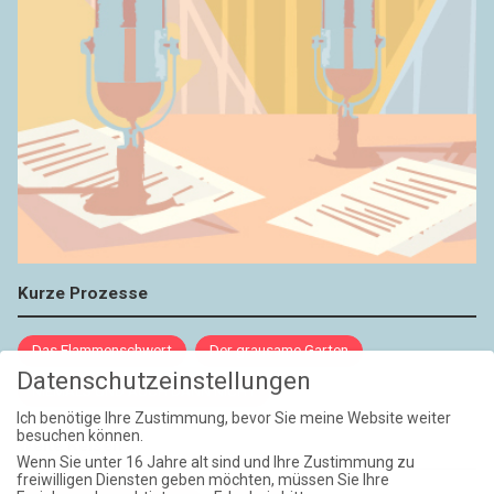
Kurze Prozesse
Das Flammenschwert
Der grausame Garten
Datenschutzeinstellungen
NIEMALS UND AUCH DANN NICHT
Ich benötige Ihre Zustimmung, bevor Sie meine Website weiter
besuchen können.
Weite Reisen
Wenn Sie unter 16 Jahre alt sind und Ihre Zustimmung zu
freiwilligen Diensten geben möchten, müssen Sie Ihre