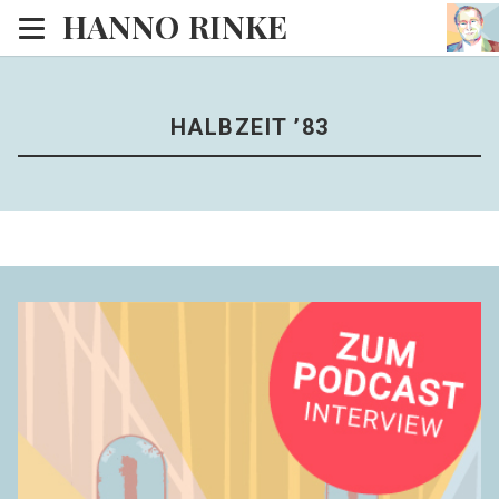
HANNO RINKE
Heim
EISINSEL
HALBZEIT ’83
Sonntagspredigten
Blog
Lesesaal
Hörsaal
Kinosaal