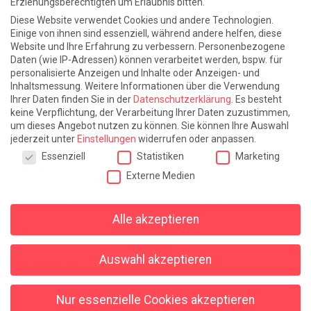
Erziehungsberechtigten um Erlaubnis bitten.
Atlantische Turbulenzen
DIE ELF
Diese Website verwendet Cookies und andere Technologien.
Die Zeit der Ringelblumen ist vorbei
Europa im Kopf
Einige von ihnen sind essenziell, während andere helfen, diese
Website und Ihre Erfahrung zu verbessern.
Personenbezogene
Fast am Ziel
Frühling in Florenz
In der Blase
Daten (wie IP-Adressen) können verarbeitet werden, bspw. für
personalisierte Anzeigen und Inhalte oder Anzeigen- und
Leben lernen / Ein Versuch
Trinken. Träumen. Trösten.
Inhaltsmessung.
Weitere Informationen über die Verwendung
Ihrer Daten finden Sie in der
Datenschutzerklärung
.
Es besteht
Triple-Edinburgher mit Ketchup
WACHS!
keine Verpflichtung, der Verarbeitung Ihrer Daten zuzustimmen,
um dieses Angebot nutzen zu können.
Sie können Ihre Auswahl
Winterreise (mit Sommern)
jederzeit unter
Einstellungen
widerrufen oder anpassen.
Datenschutzeinstellungen
Essenziell
Statistiken
Marketing
Alles sonst
Externe Medien
Denkabfall
Gereimtes und Ungereimtes
Geschichte
Alle akzeptieren
Religion
Wahnsinn
Auswahl akzeptieren
Hanno Rinke
Sonntagspredigten
Nur essenzielle Cookies akzeptieren