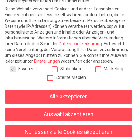
Erziehungsberechtigten um Erlaubnis bitten.
Atlantische Turbulenzen
DIE ELF
Diese Website verwendet Cookies und andere Technologien.
Die Zeit der Ringelblumen ist vorbei
Europa im Kopf
Einige von ihnen sind essenziell, während andere helfen, diese
Website und Ihre Erfahrung zu verbessern.
Personenbezogene
Fast am Ziel
Frühling in Florenz
In der Blase
Daten (wie IP-Adressen) können verarbeitet werden, bspw. für
personalisierte Anzeigen und Inhalte oder Anzeigen- und
Leben lernen / Ein Versuch
Trinken. Träumen. Trösten.
Inhaltsmessung.
Weitere Informationen über die Verwendung
Ihrer Daten finden Sie in der
Datenschutzerklärung
.
Es besteht
Triple-Edinburgher mit Ketchup
WACHS!
keine Verpflichtung, der Verarbeitung Ihrer Daten zuzustimmen,
um dieses Angebot nutzen zu können.
Sie können Ihre Auswahl
Winterreise (mit Sommern)
jederzeit unter
Einstellungen
widerrufen oder anpassen.
Datenschutzeinstellungen
Essenziell
Statistiken
Marketing
Alles sonst
Externe Medien
Denkabfall
Gereimtes und Ungereimtes
Geschichte
Alle akzeptieren
Religion
Wahnsinn
Auswahl akzeptieren
Hanno Rinke
Sonntagspredigten
Nur essenzielle Cookies akzeptieren