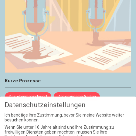
Kurze Prozesse
Das Flammenschwert
Der grausame Garten
Datenschutzeinstellungen
NIEMALS UND AUCH DANN NICHT
Ich benötige Ihre Zustimmung, bevor Sie meine Website weiter
besuchen können.
Weite Reisen
Wenn Sie unter 16 Jahre alt sind und Ihre Zustimmung zu
freiwilligen Diensten geben möchten, müssen Sie Ihre