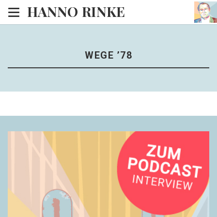
HANNO RINKE
Heim
EISINSEL
WEGE ’78
Sonntagspredigten
Blog
Lesesaal
Hörsaal
Kinosaal