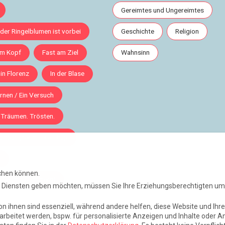
Gereimtes und Ungereimtes
 der Ringelblumen ist vorbei
Geschichte
Religion
im Kopf
Fast am Ziel
Wahnsinn
 in Florenz
In der Blase
rnen / Ein Versuch
 Träumen. Trösten.
Edinburgher mit Ketchup
!
chen können.
eise (mit Sommern)
en Diensten geben möchten, müssen Sie Ihre Erziehungsberechtigten um
n ihnen sind essenziell, während andere helfen, diese Website und Ihr
© 2026 Hanno Rinke
beitet werden, bspw. für personalisierte Anzeigen und Inhalte oder A