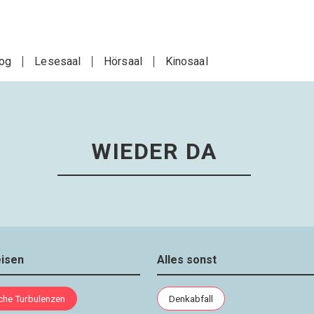
log
Lesesaal
Hörsaal
Kinosaal
WIEDER DA
eisen
Alles sonst
sche Turbulenzen
Denkabfall