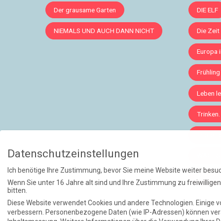
Der grausame Garten
DIE ELF
NIEMALS UND AUCH DANN NICHT
Die Zeit
Europa 
Frühling
Leben le
Trinken.
Triple-
Datenschutzeinstellungen
WACHS
Ich benötige Ihre Zustimmung, bevor Sie meine Website weiter besu
Winterr
Wenn Sie unter 16 Jahre alt sind und Ihre Zustimmung zu freiwillig
bitten.
Diese Website verwendet Cookies und andere Technologien. Einige vo
verbessern.
Personenbezogene Daten (wie IP-Adressen) können verar