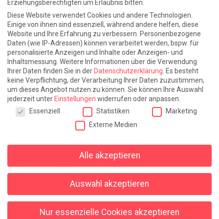
Erziehungsberechtigten um Erlaubnis bitten.
Atlantische Turbulenzen
DIE ELF
Diese Website verwendet Cookies und andere Technologien.
Die Zeit der Ringelblumen ist vorbei
Europa im Kopf
Einige von ihnen sind essenziell, während andere helfen, diese
Website und Ihre Erfahrung zu verbessern.
Personenbezogene
Fast am Ziel
Frühling in Florenz
In der Blase
Daten (wie IP-Adressen) können verarbeitet werden, bspw. für
personalisierte Anzeigen und Inhalte oder Anzeigen- und
Leben lernen / Ein Versuch
Trinken. Träumen. Trösten.
Inhaltsmessung.
Weitere Informationen über die Verwendung
Ihrer Daten finden Sie in der
Datenschutzerklärung
.
Es besteht
Triple-Edinburgher mit Ketchup
WACHS!
keine Verpflichtung, der Verarbeitung Ihrer Daten zuzustimmen,
um dieses Angebot nutzen zu können.
Sie können Ihre Auswahl
Winterreise (mit Sommern)
jederzeit unter
Einstellungen
widerrufen oder anpassen.
Datenschutzeinstellungen
Essenziell
Statistiken
Marketing
Alles sonst
Externe Medien
Denkabfall
Gereimtes und Ungereimtes
Geschichte
Alle akzeptieren
Religion
Wahnsinn
Auswahl akzeptieren
Hanno Rinke
Sonntagspredigten
Nur essenzielle Cookies akzeptieren