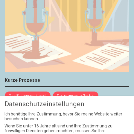
Kurze Prozesse
Das Flammenschwert
Der grausame Garten
Datenschutzeinstellungen
NIEMALS UND AUCH DANN NICHT
Ich benötige Ihre Zustimmung, bevor Sie meine Website weiter
besuchen können.
Weite Reisen
Wenn Sie unter 16 Jahre alt sind und Ihre Zustimmung zu
freiwilligen Diensten geben möchten, müssen Sie Ihre