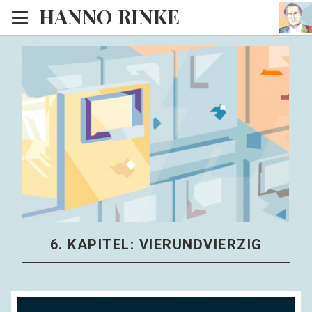
HANNO RINKE
Heim
EISINSEL
Sonntagspredigten
Blog
Lesesaal
Hörsaal
Kinosaal
6. KAPITEL: VIERUNDVIERZIG