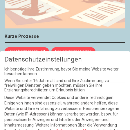
Kurze Prozesse
Das Flammenschwert
Der grausame Garten
Datenschutzeinstellungen
NIEMALS UND AUCH DANN NICHT
Ich benötige Ihre Zustimmung, bevor Sie meine Website weiter
besuchen können.
Weite Reisen
Wenn Sie unter 16 Jahre alt sind und Ihre Zustimmung zu
freiwilligen Diensten geben möchten, müssen Sie Ihre
Erziehungsberechtigten um Erlaubnis bitten.
Atlantische Turbulenzen
DIE ELF
Diese Website verwendet Cookies und andere Technologien.
Die Zeit der Ringelblumen ist vorbei
Europa im Kopf
Einige von ihnen sind essenziell, während andere helfen, diese
Website und Ihre Erfahrung zu verbessern.
Personenbezogene
Fast am Ziel
Frühling in Florenz
In der Blase
Daten (wie IP-Adressen) können verarbeitet werden, bspw. für
personalisierte Anzeigen und Inhalte oder Anzeigen- und
Leben lernen / Ein Versuch
Trinken. Träumen. Trösten.
Inhaltsmessung.
Weitere Informationen über die Verwendung