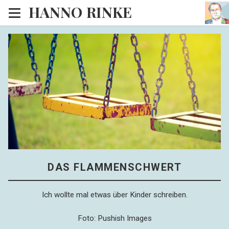
HANNO RINKE
Heim
EISINSEL
Sonntagspredigten
Blog
Lesesaal
Hörsaal
Kinosaal
DAS FLAMMENSCHWERT
Ich wollte mal etwas über Kinder schreiben.
Foto: Pushish Images