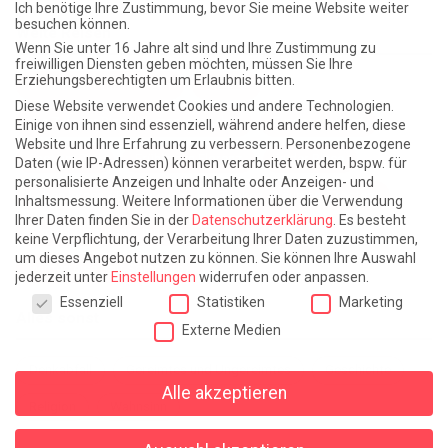
Ich benötige Ihre Zustimmung, bevor Sie meine Website weiter
besuchen können.
Weite Reisen
Wenn Sie unter 16 Jahre alt sind und Ihre Zustimmung zu
freiwilligen Diensten geben möchten, müssen Sie Ihre
Erziehungsberechtigten um Erlaubnis bitten.
Atlantische Turbulenzen
DIE ELF
Diese Website verwendet Cookies und andere Technologien.
Die Zeit der Ringelblumen ist vorbei
Europa im Kopf
Einige von ihnen sind essenziell, während andere helfen, diese
Website und Ihre Erfahrung zu verbessern.
Personenbezogene
Fast am Ziel
Frühling in Florenz
In der Blase
Daten (wie IP-Adressen) können verarbeitet werden, bspw. für
personalisierte Anzeigen und Inhalte oder Anzeigen- und
Leben lernen / Ein Versuch
Trinken. Träumen. Trösten.
Inhaltsmessung.
Weitere Informationen über die Verwendung
Ihrer Daten finden Sie in der
Datenschutzerklärung
.
Es besteht
Triple-Edinburgher mit Ketchup
WACHS!
keine Verpflichtung, der Verarbeitung Ihrer Daten zuzustimmen,
um dieses Angebot nutzen zu können.
Sie können Ihre Auswahl
Winterreise (mit Sommern)
jederzeit unter
Einstellungen
widerrufen oder anpassen.
Datenschutzeinstellungen
Essenziell
Statistiken
Marketing
Alles sonst
Externe Medien
Denkabfall
Gereimtes und Ungereimtes
Geschichte
Alle akzeptieren
Religion
Wahnsinn