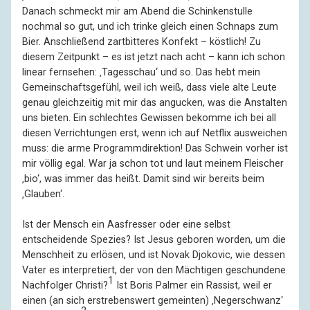
Danach schmeckt mir am Abend die Schinkenstulle
nochmal so gut, und ich trinke gleich einen Schnaps zum
Bier. Anschließend zartbitteres Konfekt – köstlich! Zu
diesem Zeitpunkt – es ist jetzt nach acht – kann ich schon
linear fernsehen: ‚Tagesschau‘ und so. Das hebt mein
Gemeinschaftsgefühl, weil ich weiß, dass viele alte Leute
genau gleichzeitig mit mir das angucken, was die Anstalten
uns bieten. Ein schlechtes Gewissen bekomme ich bei all
diesen Verrichtungen erst, wenn ich auf Netflix ausweichen
muss: die arme Programmdirektion! Das Schwein vorher ist
mir völlig egal. War ja schon tot und laut meinem Fleischer
‚bio‘, was immer das heißt. Damit sind wir bereits beim
‚Glauben‘.
Ist der Mensch ein Aasfresser oder eine selbst
entscheidende Spezies? Ist Jesus geboren worden, um die
Menschheit zu erlösen, und ist Novak Djokovic, wie dessen
Vater es interpretiert, der von den Mächtigen geschundene
1
Nachfolger Christi?
Ist Boris Palmer ein Rassist, weil er
einen (an sich erstrebenswert gemeinten) ‚Negerschwanz‘