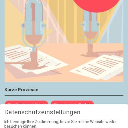
Kurze Prozesse
Das Flammenschwert
Der grausame Garten
Datenschutzeinstellungen
NIEMALS UND AUCH DANN NICHT
Ich benötige Ihre Zustimmung, bevor Sie meine Website weiter
besuchen können.