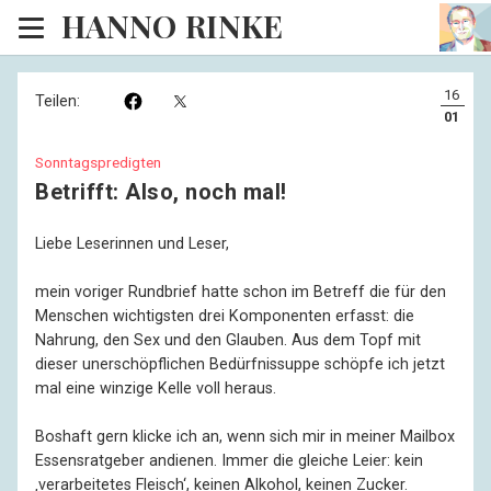
HANNO RINKE
Heim
16
Teilen:
EISINSEL
01
Sonntagspredigten
Sonntagspredigten
Betrifft: Also, noch mal!
Blog
Liebe Leserinnen und Leser,
Lesesaal
mein voriger Rundbrief hatte schon im Betreff die für den
Hörsaal
Menschen wichtigsten drei Komponenten erfasst: die
Nahrung, den Sex und den Glauben. Aus dem Topf mit
Kinosaal
dieser unerschöpflichen Bedürfnissuppe schöpfe ich jetzt
mal eine winzige Kelle voll heraus.
Boshaft gern klicke ich an, wenn sich mir in meiner Mailbox
Essensratgeber andienen. Immer die gleiche Leier: kein
‚verarbeitetes Fleisch‘, keinen Alkohol, keinen Zucker.