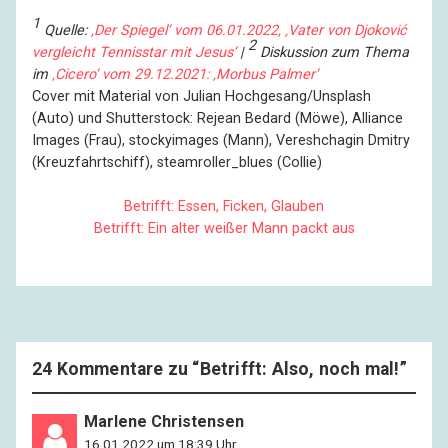
1
Quelle:
‚Der Spiegel‘ vom 06.01.2022, ‚Vater von Djoković
2
vergleicht Tennisstar mit Jesus‘
|
Diskussion zum Thema
im
‚Cicero‘ vom 29.12.2021: ‚Morbus Palmer‘
Cover mit Material von Julian Hochgesang/Unsplash
(Auto) und Shutterstock: Rejean Bedard (Möwe), Alliance
Images (Frau), stockyimages (Mann), Vereshchagin Dmitry
(Kreuzfahrtschiff), steamroller_blues (Collie)
Betrifft: Essen, Ficken, Glauben
Betrifft: Ein alter weißer Mann packt aus
24 Kommentare zu “
Betrifft: Also, noch mal!
”
Marlene Christensen
16.01.2022 um 18:39 Uhr