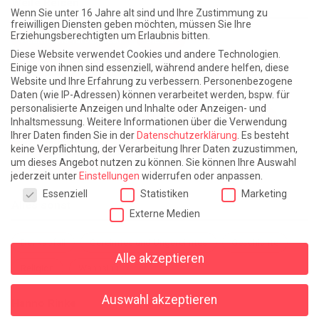
Weite Reisen
Wenn Sie unter 16 Jahre alt sind und Ihre Zustimmung zu
freiwilligen Diensten geben möchten, müssen Sie Ihre
Erziehungsberechtigten um Erlaubnis bitten.
Atlantische Turbulenzen
DIE ELF
Diese Website verwendet Cookies und andere Technologien.
Die Zeit der Ringelblumen ist vorbei
Europa im Kopf
Einige von ihnen sind essenziell, während andere helfen, diese
Website und Ihre Erfahrung zu verbessern.
Personenbezogene
Fast am Ziel
Frühling in Florenz
In der Blase
Daten (wie IP-Adressen) können verarbeitet werden, bspw. für
personalisierte Anzeigen und Inhalte oder Anzeigen- und
Leben lernen / Ein Versuch
Trinken. Träumen. Trösten.
Inhaltsmessung.
Weitere Informationen über die Verwendung
Ihrer Daten finden Sie in der
Datenschutzerklärung
.
Es besteht
Triple-Edinburgher mit Ketchup
WACHS!
keine Verpflichtung, der Verarbeitung Ihrer Daten zuzustimmen,
um dieses Angebot nutzen zu können.
Sie können Ihre Auswahl
Winterreise (mit Sommern)
jederzeit unter
Einstellungen
widerrufen oder anpassen.
Datenschutzeinstellungen
Essenziell
Statistiken
Marketing
Alles sonst
Externe Medien
Denkabfall
Gereimtes und Ungereimtes
Geschichte
Alle akzeptieren
Religion
Wahnsinn
Auswahl akzeptieren
Hanno Rinke