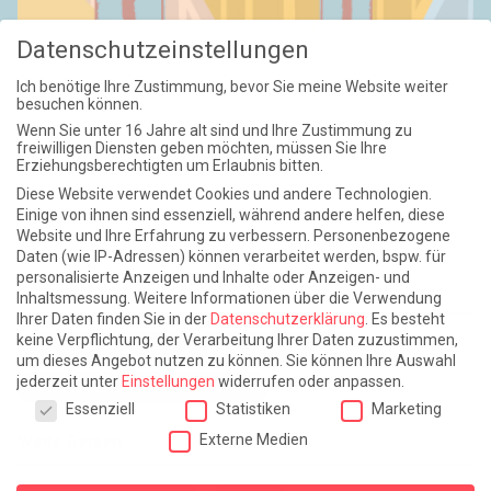
Datenschutzeinstellungen
Ich benötige Ihre Zustimmung, bevor Sie meine Website weiter
besuchen können.
Wenn Sie unter 16 Jahre alt sind und Ihre Zustimmung zu
freiwilligen Diensten geben möchten, müssen Sie Ihre
Erziehungsberechtigten um Erlaubnis bitten.
Diese Website verwendet Cookies und andere Technologien.
Einige von ihnen sind essenziell, während andere helfen, diese
Website und Ihre Erfahrung zu verbessern.
Personenbezogene
Daten (wie IP-Adressen) können verarbeitet werden, bspw. für
personalisierte Anzeigen und Inhalte oder Anzeigen- und
Kurze Prozesse
Inhaltsmessung.
Weitere Informationen über die Verwendung
Ihrer Daten finden Sie in der
Datenschutzerklärung
.
Es besteht
keine Verpflichtung, der Verarbeitung Ihrer Daten zuzustimmen,
Das Flammenschwert
Der grausame Garten
um dieses Angebot nutzen zu können.
Sie können Ihre Auswahl
jederzeit unter
Einstellungen
widerrufen oder anpassen.
NIEMALS UND AUCH DANN NICHT
Datenschutzeinstellungen
Essenziell
Statistiken
Marketing
Externe Medien
Weite Reisen