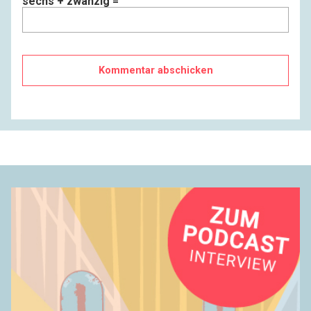
sechs + zwanzig =