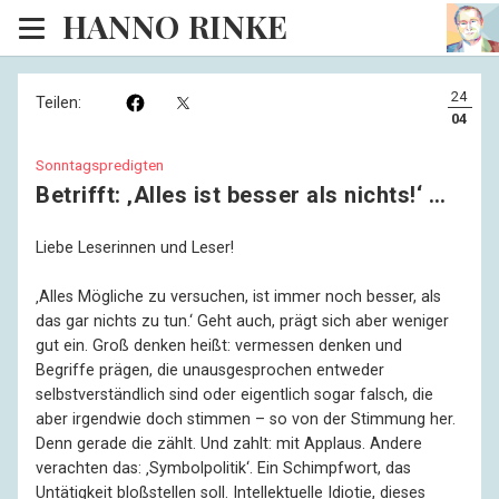
HANNO RINKE
Heim
24
Teilen:
EISINSEL
04
Sonntagspredigten
Sonntagspredigten
Betrifft: ‚Alles ist besser als nichts!‘ …
Blog
Liebe Leserinnen und Leser!
Lesesaal
‚Alles Mögliche zu versuchen, ist immer noch besser, als
Hörsaal
das gar nichts zu tun.‘ Geht auch, prägt sich aber weniger
gut ein. Groß denken heißt: vermessen denken und
Kinosaal
Begriffe prägen, die unausgesprochen entweder
selbstverständlich sind oder eigentlich sogar falsch, die
aber irgendwie doch stimmen – so von der Stimmung her.
Denn gerade die zählt. Und zahlt: mit Applaus. Andere
verachten das: ‚Symbolpolitik‘. Ein Schimpfwort, das
Untätigkeit bloßstellen soll. Intellektuelle Idiotie, dieses