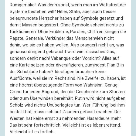
Rumgemäkel! Was denn sonst, wenn man im Wettstreit der
Systeme bestehen will? Hitler, Stalin, aber auch besser
beleumundete Herrscher haben auf Symbole gesetzt und
damit Massen begeistert. Ohne Symbole scheint nichts zu
funktionieren. Ohne Embleme, Parolen, Chiffren kriegen die
Päpste, Generäle, Verkünder das Menschenvieh nicht
dahin, wo sie es haben wollen. Also prangert nicht an, was
genauso dringend gebraucht wird wie russisches Gas,
sondern denkt nach! Vabanque oder Vorsicht? Alles auf
eine Karte setzen oder diversifizieren, zumindest Plan B in
der Schublade haben? Ideologen brauchen keine
Ausflüchte, weil sie im Recht sind. Nie Zweifel zu haben, ist
eine höchst überzeugende Form von Wahnsinn. Genug
Grund für jeden Abgrund, den die Geschichte zum Stürzen
oder zum Überwinden bereithält. Putin wird nicht aufgeben.
Scholz wird nichts Unüberlegtes tun. Wer ‚Führung‘ bei ihm
bestellt hat, muss sich auf Zaudern gefasst machen. Der
Westen hat keine ernst zu nehmenden Hasardeure mehr.
Das ist sehr fortschrittlich. Vielleicht ist es lebensrettend.
Vielleicht ist es tödlich.