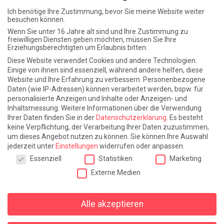
Ich benötige Ihre Zustimmung, bevor Sie meine Website weiter
besuchen können.
Weite Reisen
Wenn Sie unter 16 Jahre alt sind und Ihre Zustimmung zu
freiwilligen Diensten geben möchten, müssen Sie Ihre
Erziehungsberechtigten um Erlaubnis bitten.
Atlantische Turbulenzen
DIE ELF
Diese Website verwendet Cookies und andere Technologien.
Die Zeit der Ringelblumen ist vorbei
Europa im Kopf
Einige von ihnen sind essenziell, während andere helfen, diese
Website und Ihre Erfahrung zu verbessern.
Personenbezogene
Fast am Ziel
Frühling in Florenz
In der Blase
Daten (wie IP-Adressen) können verarbeitet werden, bspw. für
personalisierte Anzeigen und Inhalte oder Anzeigen- und
Leben lernen / Ein Versuch
Trinken. Träumen. Trösten.
Inhaltsmessung.
Weitere Informationen über die Verwendung
Ihrer Daten finden Sie in der
Datenschutzerklärung
.
Es besteht
Triple-Edinburgher mit Ketchup
WACHS!
keine Verpflichtung, der Verarbeitung Ihrer Daten zuzustimmen,
um dieses Angebot nutzen zu können.
Sie können Ihre Auswahl
Winterreise (mit Sommern)
jederzeit unter
Einstellungen
widerrufen oder anpassen.
Datenschutzeinstellungen
Essenziell
Statistiken
Marketing
Alles sonst
Externe Medien
Denkabfall
Gereimtes und Ungereimtes
Geschichte
Alle akzeptieren
Religion
Wahnsinn