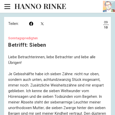
HANNO RINKE
Heim
09
Teilen:
EISINSEL
10
Sonntagspredigten
Sonntagspredigten
Betrifft: Sieben
Blog
Liebe Betrachterinnen, liebe Betrachter und liebe alle
Lesesaal
Übrigen!
Hörsaal
Je Gebisshälfte habe ich sieben Zähne: nicht nur oben,
sondern auch unten, achtundzwanzig Stück insgesamt,
Kinosaal
immer noch. Zusätzliche Weisheitszähne sind mir erspart
geblieben. Ich kenne die sieben Weltwunder vom
Hörensagen und die sieben Todsünden vom Begehen. In
meiner Abseite steht der siebenarmige Leuchter meiner
unorthodoxen Mutter; die sieben Zwerge hinter den sieben
Bergen sind mir seit meiner Kindheit vertraut. Den düsteren