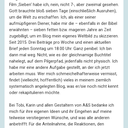
Film ‚Sieben‘ habe ich, nein, nicht 7-, aber zweimal gesehen.
Gott brauchte bloß sieben Tage (einschließlich Ausruhen),
um die Welt zu erschaffen. Ich, als einer seiner
aufmüpfigeren Diener, habe mir die – ebenfalls in der Bibel
erwähnten – sieben fetten bzw. mageren Jahre an Zeit
zugebilligt, um im Blog mein eigenes Weltbild zu skizzieren.
Seit 2015. Drei Beiträge pro Woche und einen aktuellen
Brief jeden Sonntag um 18.00 Uhr. Ganz penibel. Ich bin
dann mal weg. Nicht, wie es der gleichnamige Buchtitel
nahelegt, auf dem Pilgerpfad, jedenfalls nicht physisch. Ich
habe mir eine andere Aufgabe gestellt, an der ich jetzt
arbeiten muss. Wer mich schmeichelhafterweise vermisst,
findet (vielleicht, hoffentlich) vieles in meinem ziemlich
systematisch angelegten Blog, was er/sie noch nicht kennt
oder rekapitulieren möchte.
Bei Tobi, Karin und allen Gestaltern von A&S bedanke ich
mich für ihre eigenen Ideen und ihr Eingehen auf meine
teilweise verstiegenen Wünsche, und was alle anderen
anbetrifft: Für die Anteilnahme, die Reaktionen, den