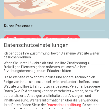
Kurze Prozesse
Das Flammenschwert
Der grausame Garten
Datenschutzeinstellungen
NIEMALS UND AUCH DANN NICHT
Ich benötige Ihre Zustimmung, bevor Sie meine Website weiter
besuchen können.
Weite Reisen
Wenn Sie unter 16 Jahre alt sind und Ihre Zustimmung zu
freiwilligen Diensten geben möchten, müssen Sie Ihre
Erziehungsberechtigten um Erlaubnis bitten.
Atlantische Turbulenzen
DIE ELF
Diese Website verwendet Cookies und andere Technologien.
Die Zeit der Ringelblumen ist vorbei
Europa im Kopf
Einige von ihnen sind essenziell, während andere helfen, diese
Website und Ihre Erfahrung zu verbessern.
Personenbezogene
Fast am Ziel
Frühling in Florenz
In der Blase
Daten (wie IP-Adressen) können verarbeitet werden, bspw. für
personalisierte Anzeigen und Inhalte oder Anzeigen- und
Leben lernen / Ein Versuch
Trinken. Träumen. Trösten.
Inhaltsmessung.
Weitere Informationen über die Verwendung
Ihrer Daten finden Sie in der
Datenschutzerklärung
.
Es besteht
Triple-Edinburgher mit Ketchup
WACHS!