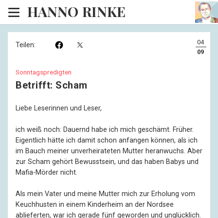
HANNO RINKE
Heim
04
Teilen:
EISINSEL
09
Sonntagspredigten
Sonntagspredigten
Betrifft: Scham
Blog
Liebe Leserinnen und Leser,
Lesesaal
ich weiß noch: Dauernd habe ich mich geschämt. Früher.
Hörsaal
Eigentlich hätte ich damit schon anfangen können, als ich
im Bauch meiner unverheirateten Mutter heranwuchs. Aber
Kinosaal
zur Scham gehört Bewusstsein, und das haben Babys und
Mafia-Mörder nicht.
Als mein Vater und meine Mutter mich zur Erholung vom
Keuchhusten in einem Kinderheim an der Nordsee
ablieferten, war ich gerade fünf geworden und unglücklich.