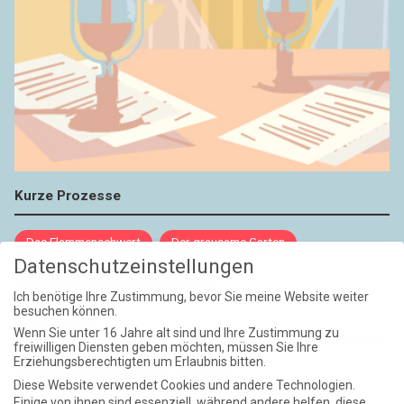
Kurze Prozesse
Das Flammenschwert
Der grausame Garten
Datenschutzeinstellungen
NIEMALS UND AUCH DANN NICHT
Ich benötige Ihre Zustimmung, bevor Sie meine Website weiter
besuchen können.
Weite Reisen
Wenn Sie unter 16 Jahre alt sind und Ihre Zustimmung zu
freiwilligen Diensten geben möchten, müssen Sie Ihre
Erziehungsberechtigten um Erlaubnis bitten.
Atlantische Turbulenzen
DIE ELF
Diese Website verwendet Cookies und andere Technologien.
Die Zeit der Ringelblumen ist vorbei
Europa im Kopf
Einige von ihnen sind essenziell, während andere helfen, diese