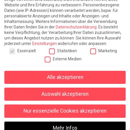
Website und Ihre Erfahrung zu verbessern.
Personenbezogene
Fast am Ziel
Frühling in Florenz
In der Blase
Daten (wie IP-Adressen) können verarbeitet werden, bspw. für
personalisierte Anzeigen und Inhalte oder Anzeigen- und
Leben lernen / Ein Versuch
Trinken. Träumen. Trösten.
Inhaltsmessung.
Weitere Informationen über die Verwendung
Ihrer Daten finden Sie in der
Datenschutzerklärung
.
Es besteht
Triple-Edinburgher mit Ketchup
WACHS!
keine Verpflichtung, der Verarbeitung Ihrer Daten zuzustimmen,
um dieses Angebot nutzen zu können.
Sie können Ihre Auswahl
Winterreise (mit Sommern)
jederzeit unter
Einstellungen
widerrufen oder anpassen.
Datenschutzeinstellungen
Essenziell
Statistiken
Marketing
Alles sonst
Externe Medien
Denkabfall
Gereimtes und Ungereimtes
Geschichte
Alle akzeptieren
Religion
Wahnsinn
Auswahl akzeptieren
Hanno Rinke
Sonntagspredigten
Nur essenzielle Cookies akzeptieren
Datenschutz
Impressum
Mehr Infos