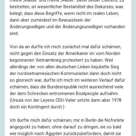
meine ‚Klasse‘ und meine ‚Rasse‘.
Derer
beider Existenz zu
bestreiten, ist wesentlicher Bestandteil des Diskurses, was
belegt, dass diese Begriffe, wenn nicht im realen Leben,
dann aber zumindest im Bewusstsein der
Änderungswilligen und der Änderungsunwilligen vorhanden
sind.
Von da an durfte ich mich zunächst mal dafür schämen,
nicht gegen den Einsatz der Amerikaner im vom Norden
begonnenen Vietnamkrieg protestiert zu haben. Weil
allerdings der von allen deutschen Linken bejubelte Sieg
der nordvietnamesischen Kommunisten dann doch nicht
so glorreich war, durfte ich mich im weiteren Verlauf dafür
schämen, dass die Bundesrepublik nicht ausreichend viele
der dem Schrecken entronnenen Boatpeople aufnahm.
(Ursula von der Leyens CDU-Vater setzte dann aber 1978
doch ein Kontingent durch.)
Ich durfte mich dafür schämen, mir in Berlin die Nofretete
angeguckt zu haben, ohne darauf zu dringen, sie so bald
wie möglich nach Ägypten zurückzubefördern, damit sie