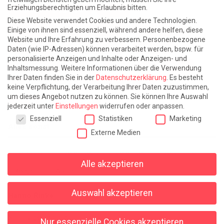
Erziehungsberechtigten um Erlaubnis bitten.
Atlantische Turbulenzen
DIE ELF
Diese Website verwendet Cookies und andere Technologien.
Die Zeit der Ringelblumen ist vorbei
Europa im Kopf
Einige von ihnen sind essenziell, während andere helfen, diese
Website und Ihre Erfahrung zu verbessern.
Personenbezogene
Fast am Ziel
Frühling in Florenz
In der Blase
Daten (wie IP-Adressen) können verarbeitet werden, bspw. für
personalisierte Anzeigen und Inhalte oder Anzeigen- und
Leben lernen / Ein Versuch
Trinken. Träumen. Trösten.
Inhaltsmessung.
Weitere Informationen über die Verwendung
Ihrer Daten finden Sie in der
Datenschutzerklärung
.
Es besteht
Triple-Edinburgher mit Ketchup
WACHS!
keine Verpflichtung, der Verarbeitung Ihrer Daten zuzustimmen,
um dieses Angebot nutzen zu können.
Sie können Ihre Auswahl
Winterreise (mit Sommern)
jederzeit unter
Einstellungen
widerrufen oder anpassen.
Datenschutzeinstellungen
Essenziell
Statistiken
Marketing
Alles sonst
Externe Medien
Denkabfall
Gereimtes und Ungereimtes
Geschichte
Alle akzeptieren
Religion
Wahnsinn
Auswahl akzeptieren
Hanno Rinke
Sonntagspredigten
Nur essenzielle Cookies akzeptieren