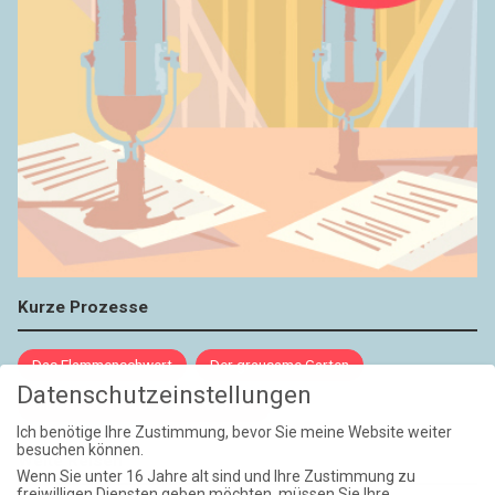
Kurze Prozesse
Das Flammenschwert
Der grausame Garten
Datenschutzeinstellungen
NIEMALS UND AUCH DANN NICHT
Ich benötige Ihre Zustimmung, bevor Sie meine Website weiter
besuchen können.
Weite Reisen
Wenn Sie unter 16 Jahre alt sind und Ihre Zustimmung zu
freiwilligen Diensten geben möchten, müssen Sie Ihre