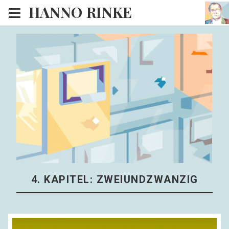
HANNO RINKE
Heim
EISINSEL
Sonntagspredigten
Blog
Lesesaal
Hörsaal
Kinosaal
4. KAPITEL: ZWEIUNDZWANZIG