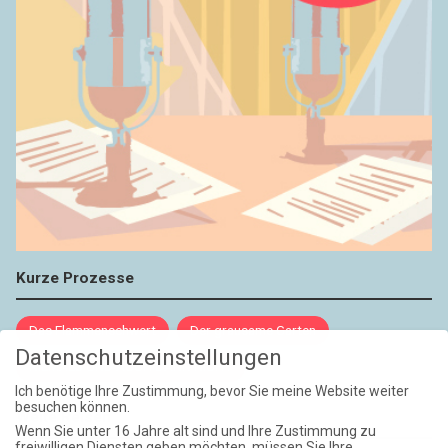
Kurze Prozesse
Das Flammenschwert
Der grausame Garten
Datenschutzeinstellungen
NIEMALS UND AUCH DANN NICHT
Ich benötige Ihre Zustimmung, bevor Sie meine Website weiter
besuchen können.
Weite Reisen
Wenn Sie unter 16 Jahre alt sind und Ihre Zustimmung zu
freiwilligen Diensten geben möchten, müssen Sie Ihre