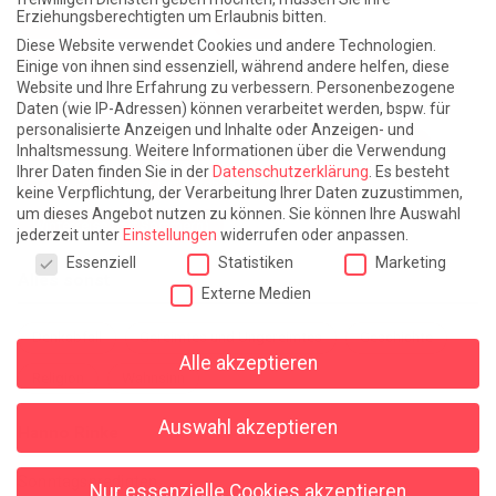
Erziehungsberechtigten um Erlaubnis bitten.
Atlantische Turbulenzen
DIE ELF
Diese Website verwendet Cookies und andere Technologien.
Die Zeit der Ringelblumen ist vorbei
Europa im Kopf
Einige von ihnen sind essenziell, während andere helfen, diese
Website und Ihre Erfahrung zu verbessern.
Personenbezogene
Fast am Ziel
Frühling in Florenz
In der Blase
Daten (wie IP-Adressen) können verarbeitet werden, bspw. für
personalisierte Anzeigen und Inhalte oder Anzeigen- und
Leben lernen / Ein Versuch
Trinken. Träumen. Trösten.
Inhaltsmessung.
Weitere Informationen über die Verwendung
Ihrer Daten finden Sie in der
Datenschutzerklärung
.
Es besteht
Triple-Edinburgher mit Ketchup
WACHS!
keine Verpflichtung, der Verarbeitung Ihrer Daten zuzustimmen,
um dieses Angebot nutzen zu können.
Sie können Ihre Auswahl
Winterreise (mit Sommern)
jederzeit unter
Einstellungen
widerrufen oder anpassen.
Datenschutzeinstellungen
Essenziell
Statistiken
Marketing
Alles sonst
Externe Medien
Denkabfall
Gereimtes und Ungereimtes
Geschichte
Alle akzeptieren
Religion
Wahnsinn
Auswahl akzeptieren
Hanno Rinke
Sonntagspredigten
Nur essenzielle Cookies akzeptieren