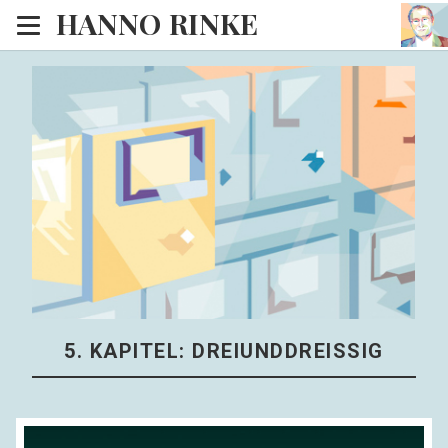
HANNO RINKE
Heim
EISINSEL
Sonntagspredigten
Blog
Lesesaal
Hörsaal
Kinosaal
5. KAPITEL: DREIUNDDREISSIG