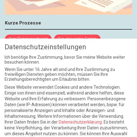
Kurze Prozesse
Das Flammenschwert
Der grausame Garten
Datenschutzeinstellungen
NIEMALS UND AUCH DANN NICHT
Ich benötige Ihre Zustimmung, bevor Sie meine Website weiter
besuchen können.
Weite Reisen
Wenn Sie unter 16 Jahre alt sind und Ihre Zustimmung zu
freiwilligen Diensten geben möchten, müssen Sie Ihre
Erziehungsberechtigten um Erlaubnis bitten.
Atlantische Turbulenzen
DIE ELF
Diese Website verwendet Cookies und andere Technologien.
Die Zeit der Ringelblumen ist vorbei
Europa im Kopf
Einige von ihnen sind essenziell, während andere helfen, diese
Website und Ihre Erfahrung zu verbessern.
Personenbezogene
Fast am Ziel
Frühling in Florenz
In der Blase
Daten (wie IP-Adressen) können verarbeitet werden, bspw. für
personalisierte Anzeigen und Inhalte oder Anzeigen- und
Leben lernen / Ein Versuch
Trinken. Träumen. Trösten.
Inhaltsmessung.
Weitere Informationen über die Verwendung
Ihrer Daten finden Sie in der
Datenschutzerklärung
.
Es besteht
Triple-Edinburgher mit Ketchup
WACHS!
keine Verpflichtung, der Verarbeitung Ihrer Daten zuzustimmen,
um dieses Angebot nutzen zu können.
Sie können Ihre Auswahl
Winterreise (mit Sommern)