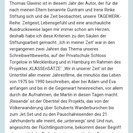
Thomas Glavinic ist in diesem Jahr der Autor, der für die
nach meinen Eltern benannte Guntram und Irene Rinke
Stiftung sich und die Zeit beobachtet, unsere TAGEWERK-
Reihe. Zeitgeist, Lebensgefühl und eine anschauliche
Ausdrucksweise lagen mir immer schon am Herzen;
deshalb habe ich diese Kriterien zu den Säulen der
Stiftungsarbeit gemacht. ‚Ich in meiner Zeit‘ war in den
vergangenen zwei Jahren das Thema unseres
Schreibwettbewerbs, auf der Privatschule Schloss
Torgelow in Mecklenburg und in Hamburg im Rahmen des
Projektes ‚KLASSEnSÄTZE‘. ‚Wir in unserer Zeit‘ ist der
Untertitel aller meiner Jahresfilme, die minutiös das Leben
von 1975 bis 1990 beschreiben, aber bei Adam und Eva
anfangen und bis in die Gegenwart hineinreichen, vor allem
durch die Aufnahmen, die Martin in diesen Tagen macht.
‚Reisende‘ ist der Obertitel des Projekts, das von der
Völkerwanderung über Schuberts Wanderburschen bis
zum Jet Set und zu den Pauschalreisenden des 21.
Jahrhunderts alle meint, die ‚unterwegs‘ sind. Und nun,
angesichts der Flüchtlingsströme, bekommt dieser Begriff