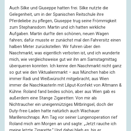
Auch Silke und Giuseppe hatten frei. Silke nutzte die
Gelegenheit, um in der Spanischen Reitschule ihre
Pferdeliebe zu pflegen, Giuseppe trug seine Frömmigkeit
zum Stephansdom. Martin und ich hatten wirkliche
Aufgaben. Martin durfte den schönen, neuen Wagen
fahren; dafür musste er zunächst mal den Fahrersitz einen
halben Meter zurückstellen. Wir fuhren über den
Naschmarkt, was eigentlich verboten ist, und ich wunderte
mich, wie vergleichsweise gut wir ihn am Samstagmittag
überqueren konnten. Ich kenne den Naschmarkt nicht ganz
so gut wie den Viktualienmarkt – aus München habe ich
immer Radi und Weißwürscht mitgebracht, aus Wien
immer die Naschkasterln mit Liliput-Konfekt von Altmann &
Kühne. Roland fand beides schön, aber aus Wien gab es
außerdem eine Stange Zigaretten: Von mir als
Nichtraucher ein uneigennütziges Mitbringsel, doch der
Duty-free-Laden hatte natürlich auch Wachauer
Marillenschnaps. Am Tag vor seiner Lungenoperation rief
Roland mich am Morgen an und sagte: „Jetzt rauche ich
meine letzte Zigarette.“ Und dabei blieb es, bis er