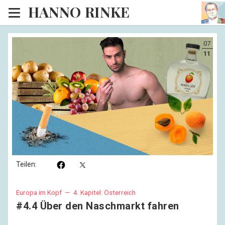
HANNO RINKE
Heim
07
EISINSEL
11
Sonntagspredigten
Blog
Lesesaal
Hörsaal
Kinosaal
Teilen:
Europa im Kopf —
4. Kapitel: Österreich
#4.4 Über den Naschmarkt fahren