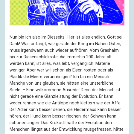
Nun bin ich also im Diesseits. Hier ist alles endlich. Gott sei
Dank! Was anfängt, wie gerade der Krieg im Nahen Osten,
muss irgendwann auch wieder aufhören. Vom Gras­halm
bis zur Riesen­schild­kröte, die immerhin 200 Jahre alt
werden kann, ist alles, was lebt, vergänglich. Materie
weniger. Aber wer will schon als Eisen rosten oder als
Plastik die Meere verun­reinigen? Ich bin ein Mensch.
Manche von uns glauben, sie hätten eine unsterb­liche
Seele. – Eine will­kommene Ausrede! Denn der Mensch ist
nicht gerade eine Glanz­leis­tung der Evolution. Er kann
weder rennen wie die Anti­lope noch klettern wie der Affe.
Der Adler kann besser sehen, die Fleder­maus kann besser
hören, der Hund kann besser riechen, der Schwan kann
schöner singen. Das Krokodil hätte der Evolu­tion den
Menschen längst aus der Ent­wicklung rausge­fressen, hätte