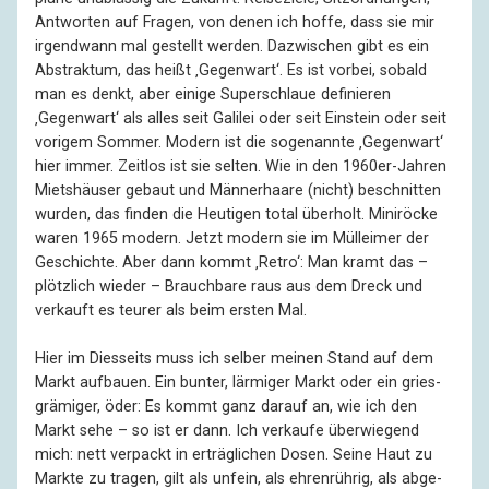
Antworten auf Fragen, von denen ich hoffe, dass sie mir
irgend­wann mal gestellt werden. Dazwi­schen gibt es ein
Abstraktum, das heißt ‚Gegenwart‘. Es ist vorbei, sobald
man es denkt, aber einige Super­schlaue definieren
‚Gegenwart‘ als alles seit Galilei oder seit Einstein oder seit
vorigem Sommer. Modern ist die sogenannte ‚Gegenwart‘
hier immer. Zeitlos ist sie selten. Wie in den 1960er-Jahren
Miets­häuser gebaut und Männer­haare (nicht) beschnitten
wurden, das finden die Heutigen total überholt. Mini­röcke
waren 1965 modern. Jetzt modern sie im Müll­eimer der
Geschichte. Aber dann kommt ‚Retro‘: Man kramt das –
plötzlich wieder – Brauch­bare raus aus dem Dreck und
verkauft es teurer als beim ersten Mal.
Hier im Diesseits muss ich selber meinen Stand auf dem
Markt aufbauen. Ein bunter, lärmiger Markt oder ein gries­
grämiger, öder: Es kommt ganz darauf an, wie ich den
Markt sehe – so ist er dann. Ich verkaufe über­wiegend
mich: nett verpackt in erträg­lichen Dosen. Seine Haut zu
Markte zu tragen, gilt als unfein, als ehren­rührig, als abge­