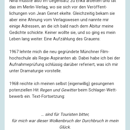
Nina musste also im Gegensatz zu Erika arbeiten und tat
das im Merlin-Verlag, wo sie sich vor den Veröf­fent­
lichungen von Jean Genet ekelte. Gleichzeitig bekam sie
aber eine Ahnung vom Verlags­wesen und nannte mir
einige Adressen, an die ich bald nach dem Abitur meine
Gedichte schickte. Keiner wollte sie, und so ging es mein
Leben lang weiter. Eine Aufzählung des Grauens:
1967 lehnte mich die neu gegründete Münchner Film­
hochschule als Regie-Aspiranten ab. Dabei habe ich bei der
Aufnahme­prüfung schlüssig darüber referiert, was ich mir
unter Drama­turgie vorstelle.
1968 reichte ich meinen selbst (eigenwillig) gesungenen
poten­ziellen Hit
Regen und Gewitter
beim Schlager-Wett­
bewerb ein. Text-Fortsetzung:
… sind für Touristen bitter,
für mich war dieser Wolkenbruch der Durchbruch in mein
Glück.