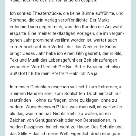
Rolle, noch wurden sie von anderen gespielt.
Ich schrieb Theaterstücke, die keine Bühne aufführte, und
Romane, die kein Verlag veröf­fent­lichte. Der Markt
entschied sich gegen mich, was den Kunden die Auswahl
ersparte. Eine meiner text­lastigen Vorlagen, die im vergan­
genen Jahr prominent verfilmt worden ist, wartet auch
immer noch auf den Verleih, der das Werk in die Kinos
bringt. Jedes Jahr habe ich einen Film gedreht, der in Bild,
Text und Musik das Lebensgefühl der Zeit einzufangen
versuchte. Veröffentlicht? – Nie. Bitter. Brauche ich also
Süß­stoff? Bitte nein! Pfeffer? Hab’ ich. Na ja …
In meinen Gedanken neige ich vielleicht zum Extremen, in
meinem Handeln eher zum Schlichten. Doch einfach nur
stattfinden – ohne zu fragen, ohne zu klagen, ohne zu
hadern. Wünschenswert? Das, was man will, ist wertvoller
als das, was man hat. Nichts mehr zu wollen, ist ein
Zeichen von Genügsamkeit oder von Depressionen. In
beiden Disziplinen bin ich nicht zu Hause. Das Schrille und
das Stille – das ist meine Welt. Eigentlich doch eine gute