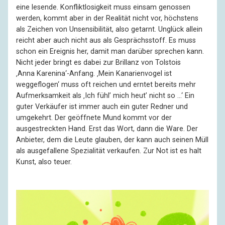
eine lesende. Konflikt­losig­keit muss einsam genossen
werden, kommt aber in der Realität nicht vor, höchstens
als Zeichen von Unsen­sibi­lität, also getarnt. Unglück allein
reicht aber auch nicht aus als Gesprächs­stoff. Es muss
schon ein Ereignis her, damit man darüber sprechen kann.
Nicht jeder bringt es dabei zur Brillanz von Tolstois
‚Anna Karenina‘-Anfang. ‚Mein Kanarienvogel ist
weggeflogen‘ muss oft reichen und erntet bereits mehr
Auf­merk­samkeit als ‚Ich fühl’ mich heut’ nicht so …‘ Ein
guter Verkäufer ist immer auch ein guter Redner und
umgekehrt. Der geöffnete Mund kommt vor der
ausgestreckten Hand. Erst das Wort, dann die Ware. Der
Anbieter, dem die Leute glauben, der kann auch seinen Müll
als ausgefallene Spezialität verkaufen. Zur Not ist es halt
Kunst, also teuer.