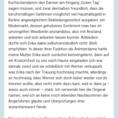
Kurfürstendamm den Damen am Eingang ‚Guten Tag‘
sagen müssen, und zwar dermaßen freundlich, dass die
berufs­mäßigen Gattinnen möglichst viel Haus­halts­geld in
Berlins angesagtestem Beklei­dungs­institut ausgaben: ein
Mode­markt, dessen gehobenes Sortiment man hier im
umzingelten Westberlin anstandslos, also mit Anstand,
anbieten und sich anbieten lassen konnte. Anbiedern
durfte sich Erika dabei selbst­verständ­lich nicht. Bloß
empfehlen. In dieser ihrer Funktion als Animier­dame hatte
meine Mutter Erika auch zunächst kennen­gelernt, dann auf
ein Kostüm­fest zu uns nach Hause einge­laden (ich war
damals zwei) und sie schließlich mit Werner verkuppelt,
was Erika nach der Trauung hoch­näsig machte, allerdings
so hochnäsig, dass Werner sich doch lieber wieder von ihr
trennen wollte, aber nicht mehr dazu kam, weil er dann ja –
wieso auch immer – starb. Ich verwende hier die Original­
namen, weil ich an keine noch lebenden Nach­kommen der
Ange­führten glaube und Überprüfungen eher
wünschenswert fände.