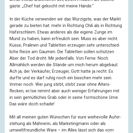
gäste: „Chef hat gekocht mit meine Hände.“
In der Küche verwenden wir das Würzigste, was der Markt
gerade zu bieten hat: mehr in Richtung Chili als in Richtung
Haferschleim. Etwas anderes als die eigene Zunge im
Mund zu haben, kann erfreulich sein. Muss es aber nicht.
Küsse, Pralinen und Tabletten erzeugen sehr unter­schied­
liche Reize am Gaumen. Die Tabletten sollen schützen.
Aber der Tod droht. Mir jedenfalls. Von Ferne. Noch.
Allmäh­lich werden die Stände um mich herum abgebaut.
Ach ja, der Verkäufer, Erzeuger, Gott hatte ja recht: Es
durfte und es darf ruhig noch ein biss­chen mehr sein.
Immer noch. Wer jung stirbt, stirbt zwar ohne Alters­
flecken, er/sie nimmt aber auch weniger Erfah­rungen mit
in sein gemütliches Grab oder in seine form­schöne Urne.
Das wäre doch schade!
Mit all meinen guten Wünschen für eure weihe­volle Aufer­
stehung als Mahnerin, als Marketingmann oder als
umweltfreundliche Ware – im Alles lässt sich das vom