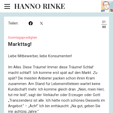
HANNO RINKE
Heim
01
Teilen:
EISINSEL
03
Sonntagspredigten
Sonntagspredigten
Markttag!
Blog
Liebe Mitbewerber, liebe Konsumenten!
Lesesaal
Im Alles. Diese Träume! Immer diese Träume! Schlaf
Hörsaal
macht schlaff. Ich komme erst spät auf den Markt.
Zu
spät? Die meisten Anbieter packen schon ihren Kram
Kinosaal
zusammen. Am Stand für Lebens­mitteleien wartet keine
Kundschaft mehr. Ich komme gleich dran. „Nein, mein Herr,
tut mir leid“, sagt der Verkäufer oder Erzeuger oder Gott:
„Trans­zendenz ist alle. Ich hätte noch schönes Dies­seits im
Angebot.“ – „Ach!“ Ich bin enttäuscht. „Na gut, geben Sie
mir achtzig Jahre.“