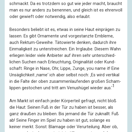
schmackt. Da es trotz­dem so gut wie jeder macht, braucht
man es nur anders zu benennen, und gleich ist es ehrenvoll
oder gewieft oder notwendig, also erlaubt.
Besonders beliebt ist es, etwas in seine Haut einprägen zu
lassen. Es gibt Orna­mente und vorgestanzte Embleme,
auch Rektum-Geweihe. Täto­wierte denken, dadurch ihre
Einmalig­keit zu unterstreichen. Ein Irr­glaube. Diesem Wahn
erliegen leider viele Anbieter auf ihren sehr unter­schied­
lichen Suchen nach Erleuch­tung, Origi­nalität oder Kund­
schaft. Ringe in Nase, Ohr, Lippe, Zunge, you name it! Eine
Unsäg­lichkeit ‚name‘ ich aber selbst noch: ‚Es wird vertikal
in die Falte der oben zusammen­laufenden großen Scham­
1
lippen gestochen und tritt am Venus­hügel wieder aus.‘
Am Markt ist einfach jeder Körper­teil gefragt, nicht bloß
die Haut: Seinen Fuß in der Tür zu haben ist besser, als
ganz draußen zu bleiben. Bis jemand die Tür zuknallt: Fuß
ab! Seine Finger im Spiel zu haben ist gut, solange es
keiner merkt. Sonst: Blamage oder Verur­teilung. Aber ob,