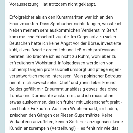
Voraussetzung. Hat trotzdem nicht geklappt.
Erfolgreicher als an den Kunst­märkten war ich an den
Finanz­märkten. Dass Spar­bücher nichts taugen, wusste ich.
Neben meinem sehr aus­kömm­lichen Verdienst im Beruf
kam mir eine Erb­schaft zugute. Im Gegen­satz zu vielen
Deutschen hatte ich keine Angst vor der Börse, inves­tierte
kühl, diver­sifi­zierte ordentlich und ließ mich profes­sionell
beraten. So brachte ich es nicht zu Ruhm, wohl aber zu
erfreu­lichem Wohl­stand. Infolge­dessen werde ich von
Lohn­emp­fängern profes­sionell umsorgt und pflege eigen­
verant­wortlich meine Interessen. Mein pol­nischer Betreuer
nennt mich abwechselnd ‚Chef‘ und ‚mein lieber Freund‘.
Beides gefällt mir. Er summt unablässig etwas, das ohne
Tonika und Domi­nante auskommt, und ich muss ohne
etwas auskommen, das ich früher mit Leiden­schaft prakti­
ziert habe: Einkaufen. Auf dem Wochen­markt, im Laden,
zwischen den Gängen der Riesen-Super­märkte. Keine
Verkäuferin anzuflirten, keinen Sortierer anzugrinsen, keine
Kundin anzu­rempeln (Verzeihung!) – es fehlt mir wie das