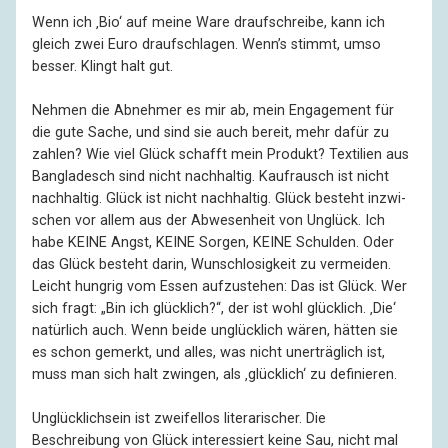
Wenn ich ‚Bio‘ auf meine Ware draufschreibe, kann ich
gleich zwei Euro draufschlagen. Wenn’s stimmt, umso
besser. Klingt halt gut.
Nehmen die Abnehmer es mir ab, mein Engagement für
die gute Sache, und sind sie auch bereit, mehr dafür zu
zahlen? Wie viel Glück schafft mein Produkt? Textilien aus
Bangladesch sind nicht nachhaltig. Kauf­rausch ist nicht
nachhaltig. Glück ist nicht nachhaltig. Glück besteht inzwi­
schen vor allem aus der Abwesen­heit von Unglück. Ich
habe KEINE Angst, KEINE Sorgen, KEINE Schulden. Oder
das Glück besteht darin, Wunschlosigkeit zu vermeiden.
Leicht hungrig vom Essen aufzustehen: Das ist Glück. Wer
sich fragt: „Bin ich glücklich?“, der ist wohl glücklich. ‚Die‘
natürlich auch. Wenn beide unglück­lich wären, hätten sie
es schon gemerkt, und alles, was nicht uner­träglich ist,
muss man sich halt zwingen, als ‚glücklich‘ zu definieren.
Unglücklichsein ist zweifellos literarischer. Die
Beschreibung von Glück interessiert keine Sau, nicht mal