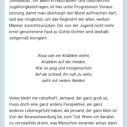
‚Sensibilität‘, vor allem in Hautfarben- und Geschlechts­
zugehö­rigkeits­fragen, ist hier unter Progres­siven Voraus­
setzung, damit man über­haupt den Mund aufmachen darf,
und das möglichst, um das Regiment der alten, weißen
Männer zurechtzurücken. Der von der Jugend nicht mehr
ernst genommene Fack-ju-Göhte-Dichter wird deshalb
zeitgemäß korrigiert:
Rosa sah ein Knäblein stehn,
Knäblein auf der Heiden.
War so jung und morgenschön,
lief sie schnell, ihn nah zu sehn,
sah’s mit vielem Neiden.
Vieles bleibt mir rätselhaft: Jemand, der ganz groß ist,
muss doch eine ganz andere Perspek­tive, ein ganz
anderes Lebens­gefühl haben, als jemand, der ganz klein ist.
Von der Bewusst­werdung bis zum Tod. Wenn ich darüber
zu verzweifeln drohe, was Menschen einander antun, dann