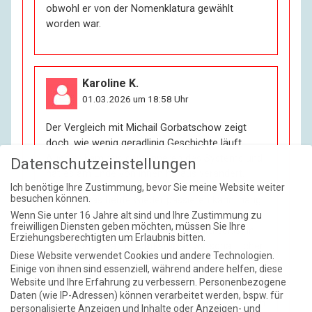
obwohl er von der Nomenklatura gewählt
worden war.
Karoline K.
01.03.2026 um 18:58 Uhr
Der Vergleich mit Michail Gorbatschow zeigt
doch, wie wenig geradlinig Geschichte läuft.
Auch er kam aus dem Inneren des Systems und
Datenschutzeinstellungen
hat es am Ende von innen heraus verändert.
Ich benötige Ihre Zustimmung, bevor Sie meine Website weiter
besuchen können.
Ob so etwas heute wieder passieren kann, hängt
wohl weniger von der offiziell geregelten
Wenn Sie unter 16 Jahre alt sind und Ihre Zustimmung zu
freiwilligen Diensten geben möchten, müssen Sie Ihre
Nachfolge ab als davon, was im Land selbst in
Erziehungsberechtigten um Erlaubnis bitten.
Bewegung gerät. Machtkämpfe, wirtschaftlicher
Diese Website verwendet Cookies und andere Technologien.
Druck, der Mut Einzelner und die Stimmung der
Einige von ihnen sind essenziell, während andere helfen, diese
Bevölkerung spielen zusammen.
Website und Ihre Erfahrung zu verbessern.
Personenbezogene
Daten (wie IP-Adressen) können verarbeitet werden, bspw. für
„Es darf ruhig noch ein bisschen mehr sein“ kann
personalisierte Anzeigen und Inhalte oder Anzeigen- und