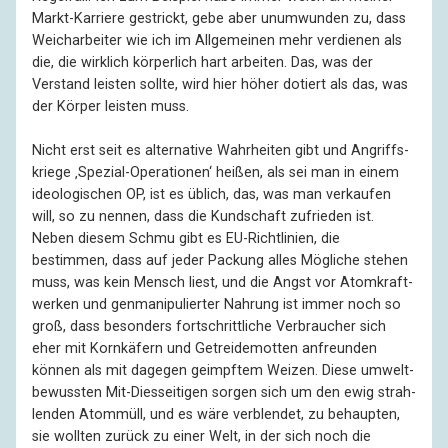
Markt-Karriere gestrickt, gebe aber unum­wunden zu, dass
Weich­arbeiter wie ich im Allge­meinen mehr verdienen als
die, die wirklich körper­lich hart arbeiten. Das, was der
Verstand leisten sollte, wird hier höher dotiert als das, was
der Körper leisten muss.
Nicht erst seit es alternative Wahr­heiten gibt und Angriffs­
kriege ‚Spezial-Operationen‘ heißen, als sei man in einem
ideo­logischen OP, ist es üblich, das, was man verkaufen
will, so zu nennen, dass die Kund­schaft zufrieden ist.
Neben diesem Schmu gibt es EU-Richtlinien, die
bestimmen, dass auf jeder Packung alles Mögliche stehen
muss, was kein Mensch liest, und die Angst vor Atom­kraft­
werken und genmani­pulierter Nahrung ist immer noch so
groß, dass besonders fort­schritt­liche Verbraucher sich
eher mit Kornkäfern und Getreide­motten anfreunden
können als mit dagegen geimpftem Weizen. Diese umwelt­
bewussten Mit-Dies­sei­tigen sorgen sich um den ewig strah­
lenden Atom­müll, und es wäre verblendet, zu behaupten,
sie wollten zurück zu einer Welt, in der sich noch die