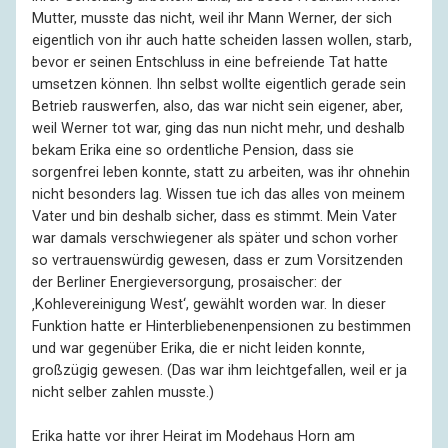
Mutter, musste das nicht, weil ihr Mann Werner, der sich
eigentlich von ihr auch hatte scheiden lassen wollen, starb,
bevor er seinen Ent­schluss in eine befrei­ende Tat hatte
umsetzen können. Ihn selbst wollte eigentlich gerade sein
Betrieb raus­werfen, also, das war nicht sein eigener, aber,
weil Werner tot war, ging das nun nicht mehr, und deshalb
bekam Erika eine so ordent­liche Pension, dass sie
sorgenfrei leben konnte, statt zu arbeiten, was ihr ohnehin
nicht besonders lag. Wissen tue ich das alles von meinem
Vater und bin deshalb sicher, dass es stimmt. Mein Vater
war damals verschwie­gener als später und schon vorher
so vertrauens­würdig gewesen, dass er zum Vorsit­zenden
der Berliner Energie­versorgung, prosaischer: der
‚Kohlevereinigung West‘, gewählt worden war. In dieser
Funktion hatte er Hinter­bliebenen­pensionen zu bestimmen
und war gegenüber Erika, die er nicht leiden konnte,
großzügig gewesen. (Das war ihm leicht­gefallen, weil er ja
nicht selber zahlen musste.)
Erika hatte vor ihrer Heirat im Modehaus Horn am