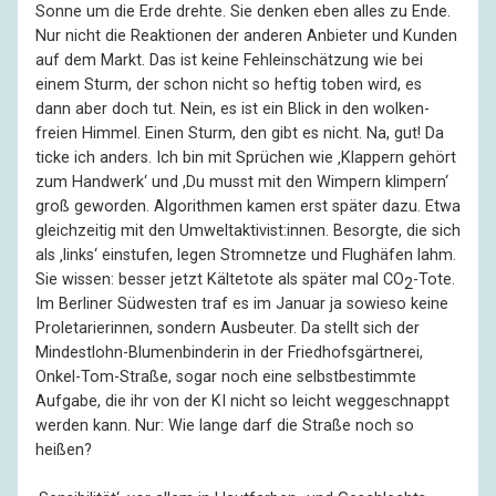
Sonne um die Erde drehte. Sie denken eben alles zu Ende.
Nur nicht die Reak­tionen der anderen Anbieter und Kunden
auf dem Markt. Das ist keine Fehl­ein­schätzung wie bei
einem Sturm, der schon nicht so heftig toben wird, es
dann aber doch tut. Nein, es ist ein Blick in den wolken­
freien Himmel. Einen Sturm, den gibt es nicht. Na, gut! Da
ticke ich anders. Ich bin mit Sprüchen wie ‚Klappern gehört
zum Hand­werk‘ und ,Du musst mit den Wimpern klimpern‘
groß geworden. Algo­rithmen kamen erst später dazu. Etwa
gleich­zeitig mit den Umwelt­akti­vist:innen. Besorgte, die sich
als ‚links‘ einstufen, legen Stromnetze und Flughäfen lahm.
Sie wissen: besser jetzt Kältetote als später mal CO
-Tote.
2
Im Berliner Südwesten traf es im Januar ja sowieso keine
Prole­tarie­rinnen, sondern Ausbeuter. Da stellt sich der
Mindest­lohn-Blumen­binderin in der Fried­hofs­gärtnerei,
Onkel-Tom-Straße, sogar noch eine selbst­bestimmte
Aufgabe, die ihr von der KI nicht so leicht wegge­schnappt
werden kann. Nur: Wie lange darf die Straße noch so
heißen?