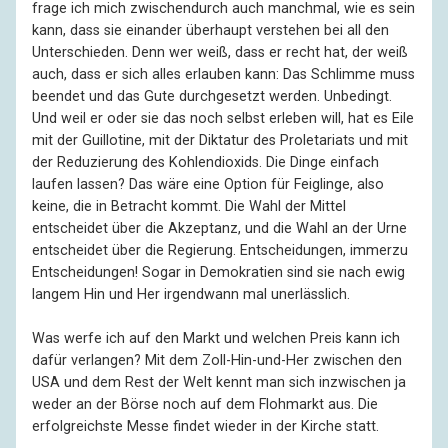
frage ich mich zwischen­durch auch manchmal, wie es sein
kann, dass sie einander überhaupt verstehen bei all den
Unterschieden. Denn wer weiß, dass er recht hat, der weiß
auch, dass er sich alles erlauben kann: Das Schlimme muss
beendet und das Gute durch­gesetzt werden. Unbedingt.
Und weil er oder sie das noch selbst erleben will, hat es Eile
mit der Guillotine, mit der Diktatur des Prole­tariats und mit
der Redu­zierung des Kohlen­dioxids. Die Dinge einfach
laufen lassen? Das wäre eine Option für Feiglinge, also
keine, die in Betracht kommt. Die Wahl der Mittel
entscheidet über die Akzep­tanz, und die Wahl an der Urne
entscheidet über die Regierung. Entschei­dungen, immerzu
Entschei­dungen! Sogar in Demo­kratien sind sie nach ewig
langem Hin und Her irgend­wann mal unerlässlich.
Was werfe ich auf den Markt und welchen Preis kann ich
dafür verlangen? Mit dem Zoll-Hin-und-Her zwischen den
USA und dem Rest der Welt kennt man sich inzwischen ja
weder an der Börse noch auf dem Flohmarkt aus. Die
erfolgreichste Messe findet wieder in der Kirche statt.