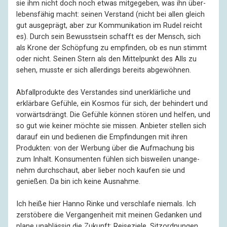
sie ihm nicht doch noch etwas mitge­geben, was ihn über­
lebens­fähig macht: seinen Verstand (nicht bei allen gleich
gut ausge­prägt, aber zur Kommu­ni­kation im Rudel reicht
es). Durch sein Bewusst­sein schafft es der Mensch, sich
als Krone der Schöp­fung zu empfinden, ob es nun stimmt
oder nicht. Seinen Stern als den Mittel­punkt des Alls zu
sehen, musste er sich aller­dings bereits abgewöhnen.
Abfallprodukte des Verstandes sind uner­klär­liche und
erklär­bare Gefühle, ein Kosmos für sich, der behindert und
vorwärts­drängt. Die Gefühle können stören und helfen, und
so gut wie keiner möchte sie missen. Anbieter stellen sich
darauf ein und bedienen die Empfin­dungen mit ihren
Produkten: von der Werbung über die Auf­machung bis
zum Inhalt. Konsu­menten fühlen sich bisweilen unange­
nehm durch­schaut, aber lieber noch kaufen sie und
genießen. Da bin ich keine Ausnahme.
Ich heiße hier Hanno Rinke und verschlafe niemals. Ich
zerstö­bere die Vergangen­heit mit meinen Gedanken und
plane unab­lässig die Zukunft: Reise­ziele, Sitz­ordnungen,