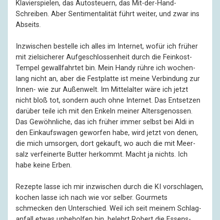
Klavier­spielen, das Auto­steuern, das Mit-der-Hand-
Schreiben. Aber Senti­men­talität führt weiter, und zwar ins
Abseits.
Inzwischen bestelle ich alles im Internet, wofür ich früher
mit zielsicherer Auf­geschlos­sen­heit durch die Feinkost-
Tempel gewall­fahrtet bin. Mein Handy rühre ich wochen­
lang nicht an, aber die Fest­platte ist meine Verbin­dung zur
Innen- wie zur Außen­welt. Im Mittel­alter wäre ich jetzt
nicht bloß tot, sondern auch ohne Internet. Das Ent­setzen
darüber teile ich mit den Enkeln meiner Alters­genossen.
Das Gewöhn­liche, das ich früher immer selbst bei Aldi in
den Einkaufs­wagen geworfen habe, wird jetzt von denen,
die mich umsorgen, dort gekauft, wo auch die mit Meer­
salz verfei­nerte Butter herkommt. Macht ja nichts. Ich
habe keine Erben.
Rezepte lasse ich mir inzwischen durch die KI vor­schlagen,
kochen lasse ich nach wie vor selber. Gourmets
schmecken den Unter­schied. Weil ich seit meinem Schlag­
anfall etwas unbe­holfen bin, belehrt Robert die Essens­