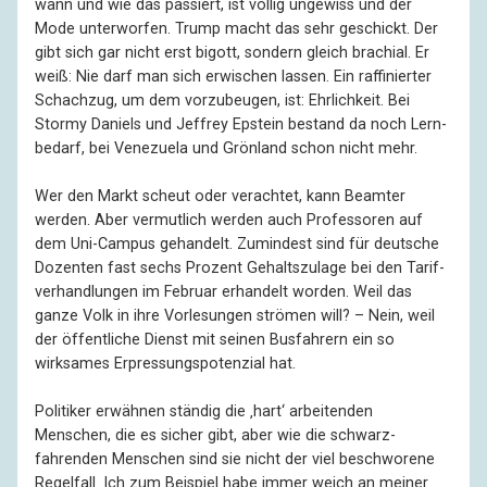
wann und wie das passiert, ist völlig ungewiss und der
Mode unter­worfen. Trump macht das sehr geschickt. Der
gibt sich gar nicht erst bigott, sondern gleich brachial. Er
weiß: Nie darf man sich erwischen lassen. Ein raffi­nierter
Schach­zug, um dem vorzubeugen, ist: Ehrlich­keit. Bei
Stormy Daniels und Jeffrey Epstein bestand da noch Lern­
bedarf, bei Venezuela und Grönland schon nicht mehr.
Wer den Markt scheut oder verachtet, kann Beamter
werden. Aber vermut­lich werden auch Profes­soren auf
dem Uni-Campus gehandelt. Zumindest sind für deutsche
Dozenten fast sechs Prozent Gehalts­zulage bei den Tarif­
verhand­lungen im Februar erhandelt worden. Weil das
ganze Volk in ihre Vorle­sungen strömen will? – Nein, weil
der öffent­liche Dienst mit seinen Bus­fahrern ein so
wirksames Erpres­sungs­potenzial hat.
Politiker erwähnen ständig die ‚hart‘ arbeiten­den
Menschen, die es sicher gibt, aber wie die schwarz­
fahrenden Menschen sind sie nicht der viel beschworene
Regelfall. Ich zum Beispiel habe immer weich an meiner