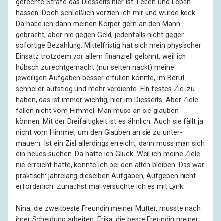
gerechte Strafe das Diesseits hier ist: Leben und Leben
hassen. Doch schließlich verzieh ich mir und wurde keck.
Da habe ich dann meinen Körper gern an den Mann
gebracht, aber nie gegen Geld, jedenfalls nicht gegen
sofortige Bezahlung. Mittel­fristig hat sich mein physischer
Einsatz trotzdem vor allem finanziell gelohnt, weil ich
hübsch zurecht­gemacht (nur selten nackt) meine
jeweiligen Aufgaben besser erfüllen konnte, im Beruf
schneller aufstieg und mehr verdiente. Ein festes Ziel zu
haben, das ist immer wichtig, hier im Diesseits. Aber Ziele
fallen nicht vom Himmel. Man muss an sie glauben
können. Mit der Drei­faltig­keit ist es ähnlich. Auch sie fällt ja
nicht vom Himmel, um den Glauben an sie zu unter­
mauern. Ist ein Ziel allerdings erreicht, dann muss man sich
ein neues suchen. Da hatte ich Glück. Weil ich meine Ziele
nie erreicht hatte, konnte ich bei den alten bleiben. Das war
praktisch: jahre­lang dieselben Aufgaben, Aufgeben nicht
erfor­derlich. Zunächst mal versuchte ich es mit Lyrik.
Nina, die zweitbeste Freundin meiner Mutter, musste nach
ihrer Schei­dung arbeiten. Erika, die beste Freundin meiner