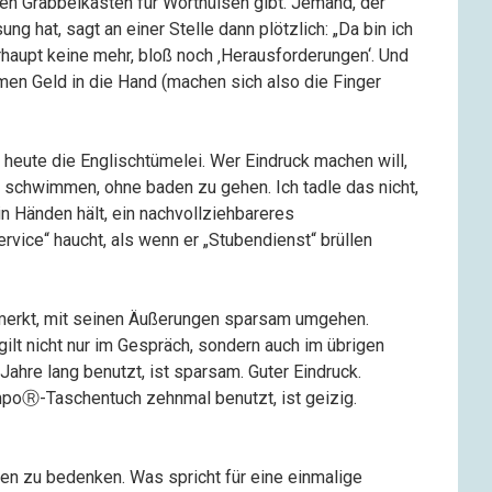
n Grabbelkasten für Worthülsen gibt. Jemand, der
ung hat, sagt an einer Stelle dann plötzlich: „Da bin ich
erhaupt keine mehr, bloß noch ‚Herausforderungen‘. Und
men Geld in die Hand (machen sich also die Finger
 heute die Englischtümelei. Wer Eindruck machen will,
 schwimmen, ohne baden zu gehen. Ich tadle das nicht,
 in Händen hält, ein nachvollziehbareres
ice“ haucht, als wenn er „Stubendienst“ brüllen
 merkt, mit seinen Äußerungen sparsam umgehen.
ilt nicht nur im Gespräch, sondern auch im übrigen
ahre lang benutzt, ist sparsam. Guter Eindruck.
mpoⓇ-Taschentuch zehnmal benutzt, ist geizig.
onen zu bedenken. Was spricht für eine einmalige