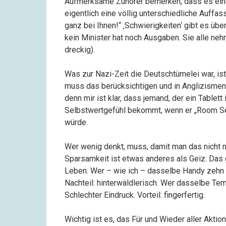
Aufmerksame Zuhörer bemerken, dass es eine
eigentlich eine völlig unterschiedliche Auffass
ganz bei Ihnen!“ ‚Schwierigkeiten‘ gibt es üb
kein Minister hat noch Ausgaben. Sie alle neh
dreckig).
Was zur Nazi-Zeit die Deutschtümelei war, ist
muss das berücksichtigen und in Anglizismen
denn mir ist klar, dass jemand, der ein Tablett
Selbstwertgefühl bekommt, wenn er „Room Serv
würde.
Wer wenig denkt, muss, damit man das nicht
Sparsamkeit ist etwas anderes als Geiz. Das g
Leben. Wer – wie ich – dasselbe Handy zehn J
Nachteil: hinterwäldlerisch. Wer dasselbe Te
Schlechter Eindruck. Vorteil: fingerfertig.
Wichtig ist es, das Für und Wieder aller Akti