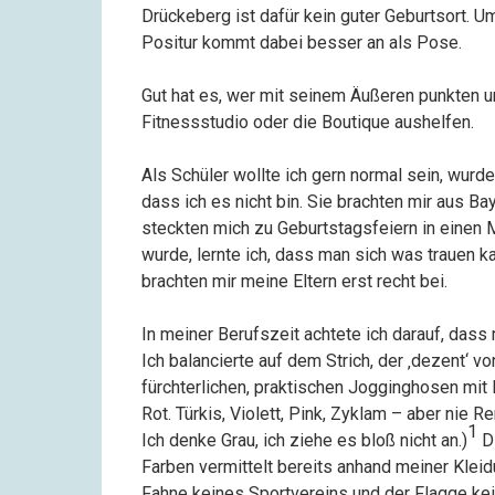
Drückeberg ist dafür kein guter Geburtsort. U
Positur kommt dabei besser an als Pose.
Gut hat es, wer mit seinem Äußeren punkten u
Fitnessstudio oder die Boutique aushelfen.
Als Schüler wollte ich gern normal sein, wurde
dass ich es nicht bin. Sie brachten mir aus B
steckten mich zu Geburtstagsfeiern in einen 
wurde, lernte ich, dass man sich was trauen ka
brachten mir meine Eltern erst recht bei.
In meiner Berufszeit achtete ich darauf, dass
Ich balancierte auf dem Strich, der ‚dezent‘ von
fürchterlichen, praktischen Jogginghosen mit P
Rot. Türkis, Violett, Pink, Zyklam – aber nie R
1
Ich denke Grau, ich ziehe es bloß nicht an.)
Di
Farben vermittelt bereits anhand meiner Kleid
Fahne keines Sportvereins und der Flagge kein