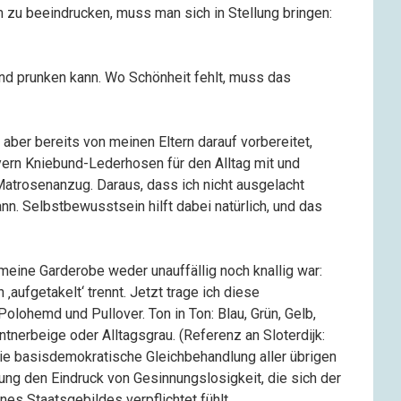
m zu beeindrucken, muss man sich in Stellung bringen:
nd prunken kann. Wo Schönheit fehlt, muss das
 aber bereits von meinen Eltern darauf vorbereitet,
ayern Kniebund-Lederhosen für den Alltag mit und
Matrosenanzug. Daraus, dass ich nicht ausgelacht
nn. Selbstbewusstsein hilft dabei natürlich, und das
 meine Garderobe weder unauffällig noch knallig war:
 ‚aufgetakelt‘ trennt. Jetzt trage ich diese
olohemd und Pullover. Ton in Ton: Blau, Grün, Gelb,
entnerbeige oder Alltagsgrau. (Referenz an Sloterdijk:
e basisdemokratische Gleichbehandlung aller übrigen
ung den Eindruck von Gesinnungslosigkeit, die sich der
es Staatsgebildes verpflichtet fühlt.