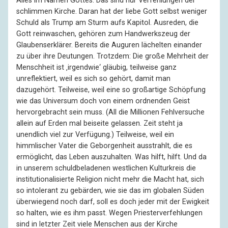
Alles im Namen Gottes. Das sind nur Verfehlungen der
schlimmen Kirche. Daran hat der liebe Gott selbst weniger
Schuld als Trump am Sturm aufs Kapitol. Ausreden, die
Gott reinwaschen, gehören zum Handwerkszeug der
Glaubenserklärer. Bereits die Auguren lächelten einander
zu über ihre Deutungen. Trotzdem: Die große Mehrheit der
Menschheit ist ‚irgendwie‘ gläubig, teilweise ganz
unreflektiert, weil es sich so gehört, damit man
dazugehört. Teilweise, weil eine so großartige Schöpfung
wie das Universum doch von einem ordnenden Geist
hervorgebracht sein muss. (All die Millionen Fehlversuche
allein auf Erden mal beiseite gelassen. Zeit steht ja
unendlich viel zur Verfügung.) Teilweise, weil ein
himmlischer Vater die Geborgenheit ausstrahlt, die es
ermöglicht, das Leben auszuhalten. Was hilft, hilft. Und da
in unserem schuldbeladenen westlichen Kulturkreis die
institutionalisierte Religion nicht mehr die Macht hat, sich
so intolerant zu gebärden, wie sie das im globalen Süden
überwiegend noch darf, soll es doch jeder mit der Ewigkeit
so halten, wie es ihm passt. Wegen Priesterverfehlungen
sind in letzter Zeit viele Menschen aus der Kirche