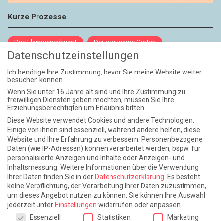
Kurze Prozesse
Das Flammenschwert
Der grausame Garten
Datenschutzeinstellungen
NIEMALS UND AUCH DANN NICHT
Ich benötige Ihre Zustimmung, bevor Sie meine Website weiter
besuchen können.
Weite Reisen
Wenn Sie unter 16 Jahre alt sind und Ihre Zustimmung zu
freiwilligen Diensten geben möchten, müssen Sie Ihre
Erziehungsberechtigten um Erlaubnis bitten.
Atlantische Turbulenzen
DIE ELF
Diese Website verwendet Cookies und andere Technologien.
Die Zeit der Ringelblumen ist vorbei
Europa im Kopf
Einige von ihnen sind essenziell, während andere helfen, diese
Website und Ihre Erfahrung zu verbessern.
Personenbezogene
Fast am Ziel
Frühling in Florenz
In der Blase
Daten (wie IP-Adressen) können verarbeitet werden, bspw. für
personalisierte Anzeigen und Inhalte oder Anzeigen- und
Leben lernen / Ein Versuch
Trinken. Träumen. Trösten.
Inhaltsmessung.
Weitere Informationen über die Verwendung
Ihrer Daten finden Sie in der
Datenschutzerklärung
.
Es besteht
Triple-Edinburgher mit Ketchup
WACHS!
keine Verpflichtung, der Verarbeitung Ihrer Daten zuzustimmen,
um dieses Angebot nutzen zu können.
Sie können Ihre Auswahl
Winterreise (mit Sommern)
jederzeit unter
Einstellungen
widerrufen oder anpassen.
Datenschutzeinstellungen
Essenziell
Statistiken
Marketing