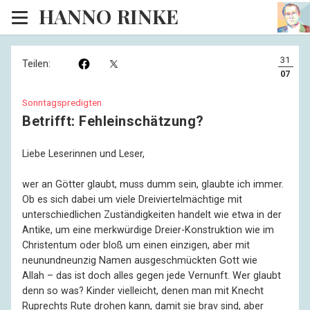
HANNO RINKE
Heim
31
Teilen:
EISINSEL
07
Sonntagspredigten
Sonntagspredigten
Betrifft: Fehleinschätzung?
Blog
Liebe Leserinnen und Leser,
Lesesaal
wer an Götter glaubt, muss dumm sein, glaubte ich immer.
Hörsaal
Ob es sich dabei um viele Dreiviertelmächtige mit
unterschiedlichen Zuständigkeiten handelt wie etwa in der
Kinosaal
Antike, um eine merkwürdige Dreier-Konstruktion wie im
Christentum oder bloß um einen einzigen, aber mit
neunundneunzig Namen ausgeschmückten Gott wie
Allah – das ist doch alles gegen jede Vernunft. Wer glaubt
denn so was? Kinder vielleicht, denen man mit Knecht
Ruprechts Rute drohen kann, damit sie brav sind, aber