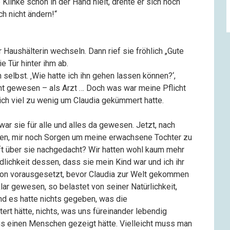
e Klinke schon in der Hand hielt, drehte er sich noch
h nicht ändern!“
r Haushälterin wechseln. Dann rief sie fröhlich „Gute
e Tür hinter ihm ab.
elbst. ‚Wie hatte ich ihn gehen lassen können?‘,
icht gewesen – als Arzt … Doch was war meine Pflicht
ich viel zu wenig um Claudia gekümmert hatte.
r sie für alle und alles da gewesen. Jetzt, nach
alten, mir noch Sorgen um meine erwachsene Tochter zu
ft über sie nachgedacht? Wir hatten wohl kaum mehr
lichkeit dessen, dass sie mein Kind war und ich ihr
chon vorausgesetzt, bevor Claudia zur Welt gekommen
lar gewesen, so belastet von seiner Natürlichkeit,
d es hatte nichts gegeben, was die
tert hätte, nichts, was uns füreinander lebendig
us einen Menschen gezeigt hätte. Vielleicht muss man