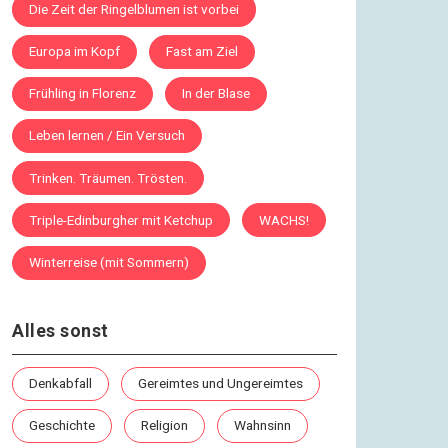
Die Zeit der Ringelblumen ist vorbei
Europa im Kopf
Fast am Ziel
Frühling in Florenz
In der Blase
Leben lernen / Ein Versuch
Trinken. Träumen. Trösten.
Triple-Edinburgher mit Ketchup
WACHS!
Winterreise (mit Sommern)
Alles sonst
Denkabfall
Gereimtes und Ungereimtes
Geschichte
Religion
Wahnsinn