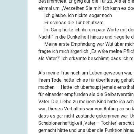
Bestimmtheit. Er ging auf die Tür zu. Als er di
einmal um: „Verzeihen Sie mir! Ich kann es doc
––
Ich glaube, ich nickte sogar noch.
––
Er schloss die Tür behutsam.
––
Im Gang hörte ich ihn ein paar Worte mit de
Nacht!“ in die Dunkelheit hinaus und riegelte di
––
Meine erste Empfindung war Wut über mich s
fragte ich mich ärgerlich. ‚Es wäre meine Pfl
als Vater?‘ Ich erkannte beschämt, dass ich m
Als meine Frau noch am Leben gewesen war, wa
ihrem Tode, hatte ich es für überflüssig geh
machen. – Hatte ich überhaupt jemals ernstha
für einander empfunden als die Selbstverständ
Vater. Die Liebe zu meinem Kind hatte ich s
war. Dieses Verhältnis war von Anfang an so k
dass es gar nicht zustande gekommen war. Un
Schablonenhaftigkeit ‚Vater – Tochter‘ erschüt
gemacht hätte und uns über die Funktion hina