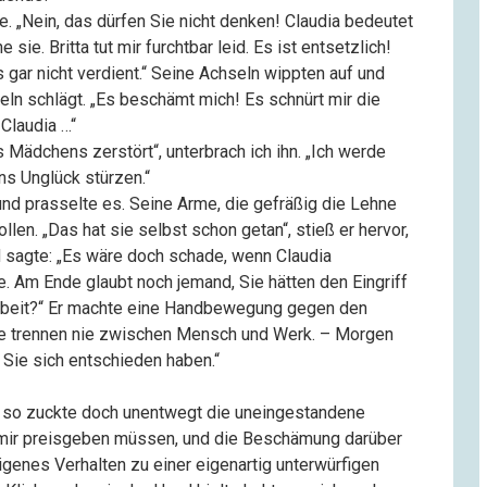
. „Nein, das dürfen Sie nicht denken! Claudia bedeutet
 sie. Britta tut mir furchtbar leid. Es ist entsetzlich!
 gar nicht verdient.“ Seine Achseln wippten auf und
geln schlägt. „Es beschämt mich! Es schnürt mir die
 Claudia …“
Mädchens zerstört“, unterbrach ich ihn. „Ich werde
ns Unglück stürzen.“
 und prasselte es. Seine Arme, die gefräßig die Lehne
llen. „Das hat sie selbst schon getan“, stieß er hervor,
 sagte: „Es wäre doch schade, wenn Claudia
Am Ende glaubt noch jemand, Sie hätten den Eingriff
rbeit?“ Er machte eine Handbewegung gegen den
Sie trennen nie zwischen Mensch und Werk. – Morgen
Sie sich entschieden haben.“
, so zuckte doch unentwegt die uneingestandene
ich mir preisgeben müssen, und die Beschämung darüber
genes Verhalten zu einer eigenartig unterwürfigen