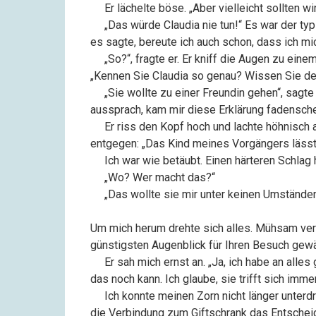
––
Er lächelte böse. „Aber vielleicht sollten w
––
„Das würde Claudia nie tun!“ Es war der ty
es sagte, bereute ich auch schon, dass ich mic
––
„So?“, fragte er. Er kniff die Augen zu ein
„Kennen Sie Claudia so genau? Wissen Sie den
––
„Sie wollte zu einer Freundin gehen“, sagte
aussprach, kam mir diese Erklärung fadensche
––
Er riss den Kopf hoch und lachte höhnisch 
entgegen: „Das Kind meines Vorgängers läss
––
Ich war wie betäubt. Einen härteren Schlag 
––
„Wo? Wer macht das?“
––
„Das wollte sie mir unter keinen Umstände
Um mich herum drehte sich alles. Mühsam vers
günstigsten Augenblick für Ihren Besuch gewä
––
Er sah mich ernst an. „Ja, ich habe an alle
das noch kann. Ich glaube, sie trifft sich imme
––
Ich konnte meinen Zorn nicht länger unterdr
die Verbindung zum Giftschrank das Entschei