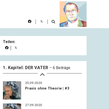
20.09.2020
Teilen:
DER VATER – Praxis ohne
Theorie | #1
23.09.2020
Praxis ohne Theorie | #2
1. Kapitel: DER VATER
– 6 Beiträge
25.09.2020
Praxis ohne Theorie | #3
27.09.2020