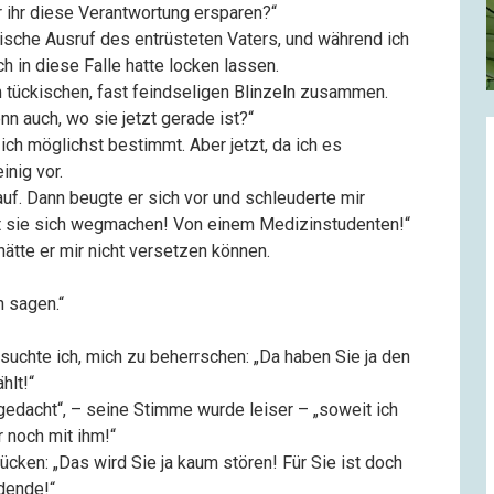
ir ihr diese Verantwortung ersparen?“
pische Ausruf des entrüsteten Vaters, und während ich
h in diese Falle hatte locken lassen.
em tückischen, fast feindseligen Blinzeln zusammen.
n auch, wo sie jetzt gerade ist?“
 ich möglichst bestimmt. Aber jetzt, da ich es
inig vor.
auf. Dann beugte er sich vor und schleuderte mir
t sie sich wegmachen! Von einem Medizinstudenten!“
hätte er mir nicht versetzen können.
n sagen.“
uchte ich, mich zu beherrschen: „Da haben Sie ja den
hlt!“
s gedacht“, – seine Stimme wurde leiser – „soweit ich
r noch mit ihm!“
ücken: „Das wird Sie ja kaum stören! Für Sie ist doch
dende!“