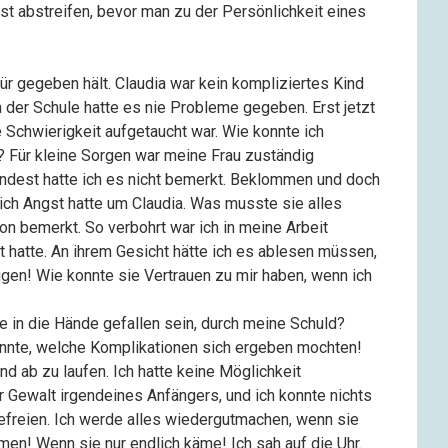
st abstreifen, bevor man zu der Persönlichkeit eines
r gegeben hält. Claudia war kein kompliziertes Kind
der Schule hatte es nie Probleme gegeben. Erst jetzt
Schwierigkeit aufgetaucht war. Wie konnte ich
? Für kleine Sorgen war meine Frau zuständig
ndest hatte ich es nicht bemerkt. Beklommen und doch
ss ich Angst hatte um Claudia. Was musste sie alles
on bemerkt. So verbohrt war ich in meine Arbeit
 hatte. An ihrem Gesicht hätte ich es ablesen müssen,
gen! Wie konnte sie Vertrauen zu mir haben, wenn ich
 in die Hände gefallen sein, durch meine Schuld?
onnte, welche Komplikationen sich ergeben mochten!
d ab zu laufen. Ich hatte keine Möglichkeit
r Gewalt irgendeines Anfängers, und ich konnte nichts
 befreien. Ich werde alles wiedergutmachen, wenn sie
en! Wenn sie nur endlich käme! Ich sah auf die Uhr.