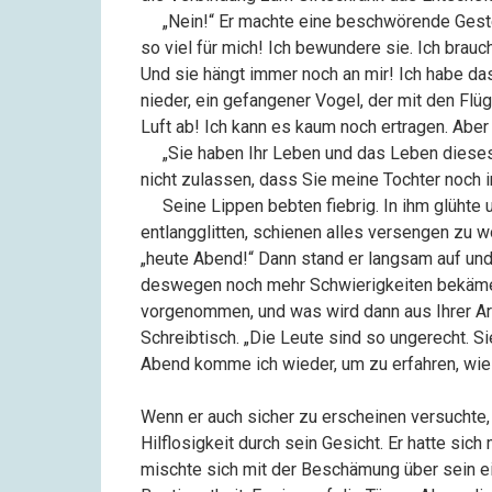
––
„Nein!“ Er machte eine beschwörende Geste
so viel für mich! Ich bewundere sie. Ich brauche
Und sie hängt immer noch an mir! Ich habe das
nieder, ein gefangener Vogel, der mit den Flü
Luft ab! Ich kann es kaum noch ertragen. Aber
––
„Sie haben Ihr Leben und das Leben dieses 
nicht zulassen, dass Sie meine Tochter noch i
––
Seine Lippen bebten fiebrig. In ihm glühte
entlangglitten, schienen alles versengen zu wo
„heute Abend!“ Dann stand er langsam auf und
deswegen noch mehr Schwierigkeiten bekäme. 
vorgenommen, und was wird dann aus Ihrer A
Schreibtisch. „Die Leute sind so ungerecht. 
Abend komme ich wieder, um zu erfahren, wie 
Wenn er auch sicher zu erscheinen versuchte
Hilflosigkeit durch sein Gesicht. Er hatte s
mischte sich mit der Beschämung über sein ei