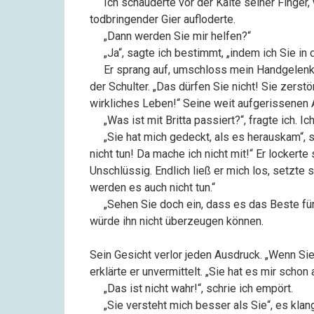
––
Ich schauderte vor der Kälte seiner Finger
todbringender Gier aufloderte.
––
„Dann werden Sie mir helfen?“
––
„Ja“, sagte ich bestimmt, „indem ich Sie in
––
Er sprang auf, umschloss mein Handgelenk 
der Schulter. „Das dürfen Sie nicht! Sie zers
wirkliches Leben!“ Seine weit aufgerissenen 
––
„Was ist mit Britta passiert?“, fragte ich. I
––
„Sie hat mich gedeckt, als es herauskam“, s
nicht tun! Da mache ich nicht mit!“ Er lockerte
Unschlüssig. Endlich ließ er mich los, setzte 
werden es auch nicht tun.“
––
„Sehen Sie doch ein, dass es das Beste für
würde ihn nicht überzeugen können.
Sein Gesicht verlor jeden Ausdruck. „Wenn Sie 
erklärte er unvermittelt. „Sie hat es mir schon
––
„Das ist nicht wahr!“, schrie ich empört.
––
„Sie versteht mich besser als Sie“, es klang