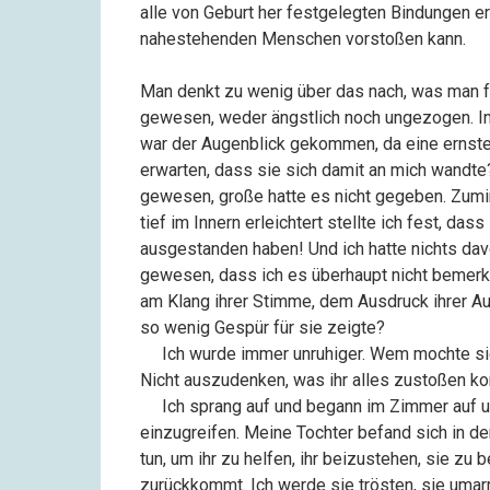
alle von Geburt her festgelegten Bindungen er
nahestehenden Menschen vorstoßen kann.
Man denkt zu wenig über das nach, was man fü
gewesen, weder ängstlich noch ungezogen. In 
war der Augenblick gekommen, da eine ernste 
erwarten, dass sie sich damit an mich wandte
gewesen, große hatte es nicht gegeben. Zumi
tief im Innern erleichtert stellte ich fest, da
ausgestanden haben! Und ich hatte nichts dav
gewesen, dass ich es überhaupt nicht bemerkt
am Klang ihrer Stimme, dem Ausdruck ihrer Au
so wenig Gespür für sie zeigte?
––
Ich wurde immer unruhiger. Wem mochte sie
Nicht auszudenken, was ihr alles zustoßen k
––
Ich sprang auf und begann im Zimmer auf un
einzugreifen. Meine Tochter befand sich in de
tun, um ihr zu helfen, ihr beizustehen, sie zu
zurückkommt. Ich werde sie trösten, sie umarm