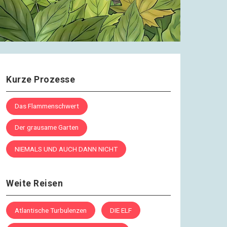
Kurze Prozesse
Das Flammenschwert
Der grausame Garten
NIEMALS UND AUCH DANN NICHT
Weite Reisen
Atlantische Turbulenzen
DIE ELF