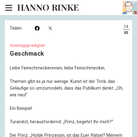
HANNO RINKE
Heim
24
Teilen:
EISINSEL
05
Sonntagspredigten
Sonntagspredigten
Geschmack
Blog
Liebe Feinschmeckerinnen, liebe Feinschmecker,
Lesesaal
Themen gibt es ja nur wenige. Kunst ist der Trick, das
Hörsaal
Geläufige so umzumodeln, dass das Publikum denkt: „Oh,
wie neu!“
Kinosaal
Ein Beispiel:
Turandot, herausfordernd: „Prinz, begehrt Ihr mich?“
Der Prinz: „Holde Prinzessin, ist das Euer Rätsel? Meinem