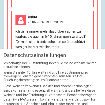
anina
26.05.2026 um 10:20 Uhr
ich gehe immer mehr dazu über sachen zu
kaufen, die auch in 5-10 jahren noch „wertvoll“
für mich sind. trends scheinen so überschätzt.
weniger ist hier wirklich mehr.
Datenschutzeinstellungen
Ich benötige Ihre Zustimmung, bevor Sie meine Website weiter
Hanno Rinke
besuchen können.
26.05.2026 um 10:57 Uhr
Wenn Sie unter 16 Jahre alt sind und Ihre Zustimmung zu
freiwilligen Diensten geben möchten, müssen Sie Ihre
Erziehungsberechtigten um Erlaubnis bitten.
Wenn man jung ist, will man zeitgemäß sein, im
Diese Website verwendet Cookies und andere Technologien.
Alter ist man lieber zeitlos.
Einige von ihnen sind essenziell, während andere helfen, diese
Website und Ihre Erfahrung zu verbessern.
Personenbezogene
Daten (wie IP-Adressen) können verarbeitet werden, bspw. für
personalisierte Anzeigen und Inhalte oder Anzeigen- und