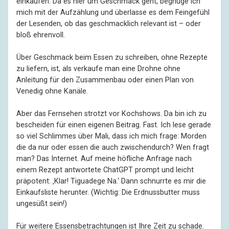
einkaufen. Da es hier um Geschmack geht, begnüge ich
mich mit der Aufzählung und überlasse es dem Feingefühl
der Lesenden, ob das geschmacklich relevant ist – oder
bloß ehrenvoll.
Über Geschmack beim Essen zu schreiben, ohne Rezepte
zu liefern, ist, als verkaufe man eine Drohne ohne
Anleitung für den Zusammenbau oder einen Plan von
Venedig ohne Kanäle.
Aber das Fernsehen strotzt vor Kochshows. Da bin ich zu
bescheiden für einen eigenen Beitrag. Fast. Ich lese gerade
so viel Schlimmes über Mali, dass ich mich frage: Morden
die da nur oder essen die auch zwischendurch? Wen fragt
man? Das Internet. Auf meine höfliche Anfrage nach
einem Rezept antwortete ChatGPT prompt und leicht
präpotent: ‚Klar! Tiguadege Na.‘ Dann schnurrte es mir die
Einkaufsliste herunter. (Wichtig: Die Erdnussbutter muss
ungesüßt sein!)
Für weitere Essensbetrachtungen ist Ihre Zeit zu schade.