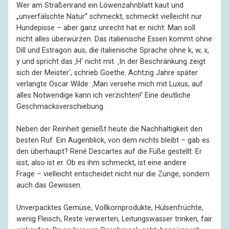
Wer am Straßenrand ein Löwenzahnblatt kaut und
„unverfälschte Natur“ schmeckt, schmeckt vielleicht nur
Hundepisse – aber ganz unrecht hat er nicht: Man soll
nicht alles überwürzen. Das italienische Essen kommt ohne
Dill und Estragon aus, die italienische Sprache ohne k, w, x,
y und spricht das ‚H‘ nicht mit. ‚In der Beschränkung zeigt
sich der Meister‘, schrieb Goethe. Achtzig Jahre später
verlangte Oscar Wilde: ‚Man versehe mich mit Luxus, auf
alles Notwendige kann ich verzichten!‘ Eine deutliche
Geschmacksverschiebung.
Neben der Reinheit genießt heute die Nachhaltigkeit den
besten Ruf. Ein Augenblick, von dem nichts bleibt – gab es
den überhaupt? René Descartes auf die Füße gestellt: Er
isst, also ist er. Ob es ihm schmeckt, ist eine andere
Frage – vielleicht entscheidet nicht nur die Zunge, sondern
auch das Gewissen.
Unverpacktes Gemüse, Vollkornprodukte, Hülsenfrüchte,
wenig Fleisch, Reste verwerten, Leitungswasser trinken, fair