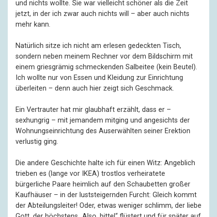
und nichts wollte. Sie war vielleicht schöner als die Zeit
jetzt, in der ich zwar auch nichts will – aber auch nichts
mehr kann.
Natürlich sitze ich nicht am erlesen gedeckten Tisch,
sondern neben meinem Rechner vor dem Bildschirm mit
einem griesgrämig schmeckenden Salbeitee (kein Beutel).
Ich wollte nur von Essen und Kleidung zur Einrichtung
überleiten – denn auch hier zeigt sich Geschmack.
Ein Vertrauter hat mir glaubhaft erzählt, dass er –
sexhungrig – mit jemandem mitging und angesichts der
Wohnungseinrichtung des Auserwählten seiner Erektion
verlustig ging.
Die andere Geschichte halte ich für einen Witz: Angeblich
trieben es (lange vor IKEA) trostlos verheiratete
bürgerliche Paare heimlich auf den Schaubetten großer
Kaufhäuser – in der luststeigernden Furcht: Gleich kommt
der Abteilungsleiter! Oder, etwas weniger schlimm, der liebe
Gott, der höchstens „Also, bitte!“ flüstert und für später auf