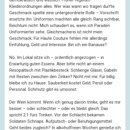
demokratisch und westlich. Früher regelten
Kleiderordnungen alles: Wer was wann wo tragen durfte.
Geschmack spielte eine untergeordnete Rolle – Vorschrift
ersetzte ihn. Uniformen machten alle gleich: Rang sichtbar,
Reichtum nicht. Mich schaudert es, wenn ich Paraden
Uniformierter sehe. Gleichmacherei ist nicht mein
Geschmack. Für Haute Couture fehlen mir allerdings
Einfühlung, Geld und Interesse. Bin ich ein Banause?
Nö. Im Lokal sitze ich – ordentlich angezogen – in
Erwartung guten Essens. Aber bitte nicht an einem
Resopaltisch mit Plastikbesteck. Schlierige Gläser, Gabeln
mit Resten zwischen den Zinken? Nicht mit mir. Für billig
bleibe ich zu Hause. Sauberkeit kostet Geld. Persil oder
Personal. Schmutz gibt es umsonst.
Der Wein kommt. Wenn ich genug davon trinke, geht es mir
besser – oder schlechter – oder es bleibt gleich. Das
spricht 2:1 fürs Trinken. Vor der Schlacht bekamen
Soldaten Schnaps. Aufputsch- oder Beruhigungsmittel.
Geht beides zugleich? In alkoholfreien Wochen genieße ich