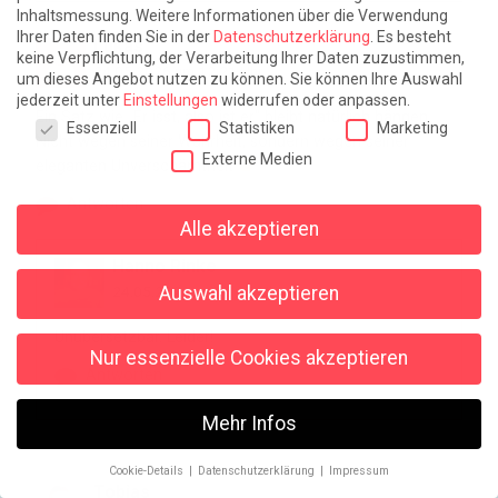
Inhaltsmessung.
Weitere Informationen über die Verwendung
Ihrer Daten finden Sie in der
Datenschutzerklärung
.
Es besteht
Lukas
keine Verpflichtung, der Verarbeitung Ihrer Daten zuzustimmen,
24.05.2026 um 12:21 Uhr
um dieses Angebot nutzen zu können.
Sie können Ihre Auswahl
jederzeit unter
Einstellungen
widerrufen oder anpassen.
Ein Satz wie „Er isst, also ist er“ bleibt natürlich hängen.
Datenschutzeinstellungen
Essenziell
Statistiken
Marketing
Nicht wegen seiner Wahrheit, sondern wegen seiner
Externe Medien
eleganten Unverschämtheit
Antworten
Alle akzeptieren
Hanno Rinke
24.05.2026 um 13:09 Uhr
Auswahl akzeptieren
Unübersetzbar. Leider!
Nur essenzielle Cookies akzeptieren
Antworten
Mehr Infos
Cookie-Details
Datenschutzerklärung
Impressum
Datenschutzeinstellungen
Tobias