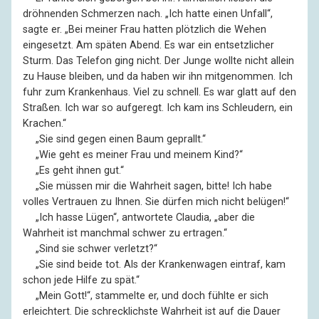
dröhnenden Schmerzen nach. „Ich hatte einen Unfall“,
sagte er. „Bei meiner Frau hatten plötzlich die Wehen
eingesetzt. Am späten Abend. Es war ein entsetzlicher
Sturm. Das Telefon ging nicht. Der Junge wollte nicht allein
zu Hause bleiben, und da haben wir ihn mitgenommen. Ich
fuhr zum Krankenhaus. Viel zu schnell. Es war glatt auf den
Straßen. Ich war so aufgeregt. Ich kam ins Schleudern, ein
Krachen.“
––
„Sie sind gegen einen Baum geprallt.“
––
„Wie geht es meiner Frau und meinem Kind?“
––
„Es geht ihnen gut.“
––
„Sie müssen mir die Wahrheit sagen, bitte! Ich habe
volles Vertrauen zu Ihnen. Sie dürfen mich nicht belügen!“
––
„Ich hasse Lügen“, antwortete Claudia, „aber die
Wahrheit ist manchmal schwer zu ertragen.“
––
„Sind sie schwer verletzt?“
––
„Sie sind beide tot. Als der Krankenwagen eintraf, kam
schon jede Hilfe zu spät.“
––
„Mein Gott!“, stammelte er, und doch fühlte er sich
erleichtert. Die schrecklichste Wahrheit ist auf die Dauer