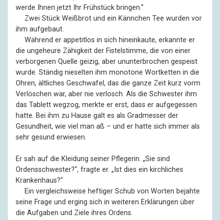
werde Ihnen jetzt Ihr Frühstück bringen.“
––
Zwei Stück Weißbrot und ein Kännchen Tee wurden vor
ihm aufgebaut.
––
Während er appetitlos in sich hineinkaute, erkannte er
die ungeheure Zähigkeit der Fistelstimme, die von einer
verborgenen Quelle geizig, aber ununterbrochen gespeist
wurde. Ständig nieselten ihm monotone Wortketten in die
Ohren, ältliches Geschwafel, das die ganze Zeit kurz vorm
Verlöschen war, aber nie verlosch. Als die Schwester ihm
das Tablett wegzog, merkte er erst, dass er aufgegessen
hatte. Bei ihm zu Hause galt es als Gradmesser der
Gesundheit, wie viel man aß – und er hatte sich immer als
sehr gesund erwiesen.
Er sah auf die Kleidung seiner Pflegerin. „Sie sind
Ordensschwester?“, fragte er. „Ist dies ein kirchliches
Krankenhaus?“
––
Ein vergleichsweise heftiger Schub von Worten bejahte
seine Frage und erging sich in weiteren Erklärungen über
die Aufgaben und Ziele ihres Ordens.