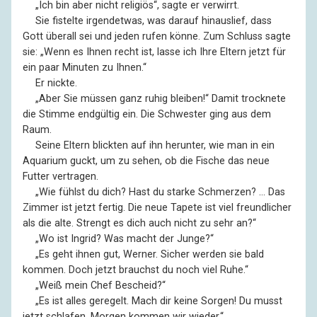
––
„Ich bin aber nicht religiös“, sagte er verwirrt.
––
Sie fistelte irgendetwas, was darauf hinauslief, dass
Gott überall sei und jeden rufen könne. Zum Schluss sagte
sie: „Wenn es Ihnen recht ist, lasse ich Ihre Eltern jetzt für
ein paar Minuten zu Ihnen.“
––
Er nickte.
––
„Aber Sie müssen ganz ruhig bleiben!“ Damit trocknete
die Stimme endgültig ein. Die Schwester ging aus dem
Raum.
––
Seine Eltern blickten auf ihn herunter, wie man in ein
Aquarium guckt, um zu sehen, ob die Fische das neue
Futter vertragen.
––
„Wie fühlst du dich? Hast du starke Schmerzen? … Das
Zimmer ist jetzt fertig. Die neue Tapete ist viel freundlicher
als die alte. Strengt es dich auch nicht zu sehr an?“
––
„Wo ist Ingrid? Was macht der Junge?“
––
„Es geht ihnen gut, Werner. Sicher werden sie bald
kommen. Doch jetzt brauchst du noch viel Ruhe.“
––
„Weiß mein Chef Bescheid?“
––
„Es ist alles geregelt. Mach dir keine Sorgen! Du musst
jetzt schlafen. Morgen kommen wir wieder.“