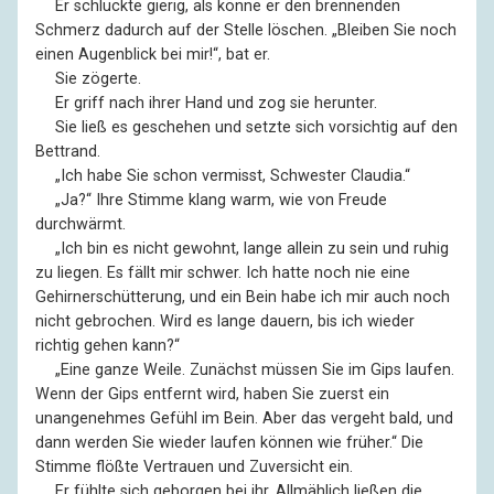
––
Er schluckte gierig, als könne er den brennenden
Schmerz dadurch auf der Stelle löschen. „Bleiben Sie noch
einen Augenblick bei mir!“, bat er.
––
Sie zögerte.
––
Er griff nach ihrer Hand und zog sie herunter.
––
Sie ließ es geschehen und setzte sich vorsichtig auf den
Bettrand.
––
„Ich habe Sie schon vermisst, Schwester Claudia.“
––
„Ja?“ Ihre Stimme klang warm, wie von Freude
durchwärmt.
––
„Ich bin es nicht gewohnt, lange allein zu sein und ruhig
zu liegen. Es fällt mir schwer. Ich hatte noch nie eine
Gehirnerschütterung, und ein Bein habe ich mir auch noch
nicht gebrochen. Wird es lange dauern, bis ich wieder
richtig gehen kann?“
––
„Eine ganze Weile. Zunächst müssen Sie im Gips laufen.
Wenn der Gips entfernt wird, haben Sie zuerst ein
unangenehmes Gefühl im Bein. Aber das vergeht bald, und
dann werden Sie wieder laufen können wie früher.“ Die
Stimme flößte Vertrauen und Zuversicht ein.
––
Er fühlte sich geborgen bei ihr. Allmählich ließen die