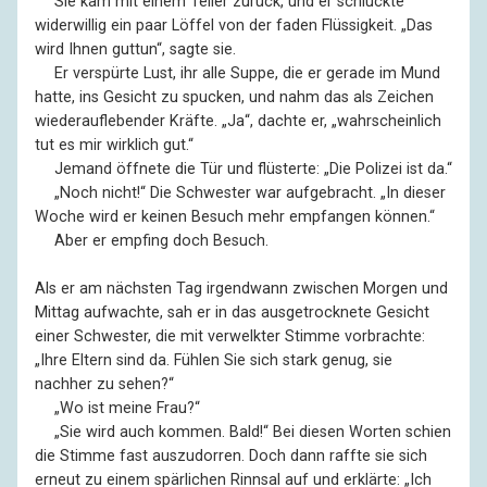
––
Sie kam mit einem Teller zurück, und er schluckte
widerwillig ein paar Löffel von der faden Flüssigkeit. „Das
wird Ihnen guttun“, sagte sie.
––
Er verspürte Lust, ihr alle Suppe, die er gerade im Mund
hatte, ins Gesicht zu spucken, und nahm das als Zeichen
wiederauflebender Kräfte. „Ja“, dachte er, „wahrscheinlich
tut es mir wirklich gut.“
––
Jemand öffnete die Tür und flüsterte: „Die Polizei ist da.“
––
„Noch nicht!“ Die Schwester war aufgebracht. „In dieser
Woche wird er keinen Besuch mehr empfangen können.“
––
Aber er empfing doch Besuch.
Als er am nächsten Tag irgendwann zwischen Morgen und
Mittag aufwachte, sah er in das ausgetrocknete Gesicht
einer Schwester, die mit verwelkter Stimme vorbrachte:
„Ihre Eltern sind da. Fühlen Sie sich stark genug, sie
nachher zu sehen?“
––
„Wo ist meine Frau?“
––
„Sie wird auch kommen. Bald!“ Bei diesen Worten schien
die Stimme fast auszudorren. Doch dann raffte sie sich
erneut zu einem spärlichen Rinnsal auf und erklärte: „Ich