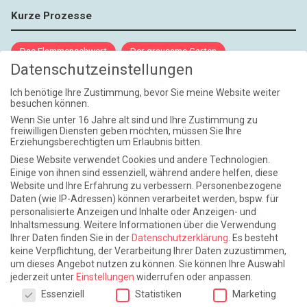
Kurze Prozesse
Das Flammenschwert
Der grausame Garten
Datenschutzeinstellungen
NIEMALS UND AUCH DANN NICHT
Ich benötige Ihre Zustimmung, bevor Sie meine Website weiter
besuchen können.
Weite Reisen
Wenn Sie unter 16 Jahre alt sind und Ihre Zustimmung zu
freiwilligen Diensten geben möchten, müssen Sie Ihre
Erziehungsberechtigten um Erlaubnis bitten.
Atlantische Turbulenzen
DIE ELF
Diese Website verwendet Cookies und andere Technologien.
Die Zeit der Ringelblumen ist vorbei
Europa im Kopf
Einige von ihnen sind essenziell, während andere helfen, diese
Website und Ihre Erfahrung zu verbessern.
Personenbezogene
Fast am Ziel
Frühling in Florenz
In der Blase
Daten (wie IP-Adressen) können verarbeitet werden, bspw. für
personalisierte Anzeigen und Inhalte oder Anzeigen- und
Leben lernen / Ein Versuch
Trinken. Träumen. Trösten.
Inhaltsmessung.
Weitere Informationen über die Verwendung
Ihrer Daten finden Sie in der
Datenschutzerklärung
.
Es besteht
Triple-Edinburgher mit Ketchup
WACHS!
keine Verpflichtung, der Verarbeitung Ihrer Daten zuzustimmen,
um dieses Angebot nutzen zu können.
Sie können Ihre Auswahl
Winterreise (mit Sommern)
jederzeit unter
Einstellungen
widerrufen oder anpassen.
Datenschutzeinstellungen
Essenziell
Statistiken
Marketing
Alles sonst