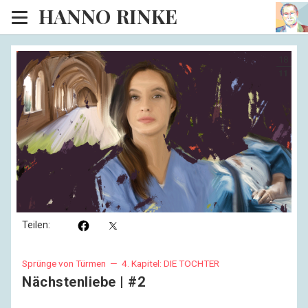
HANNO RINKE
Heim
18
EISINSEL
11
Sonntagspredigten
Blog
Lesesaal
Hörsaal
Kinosaal
Teilen:
Sprünge von Türmen —
4. Kapitel: DIE TOCHTER
Nächstenliebe | #2