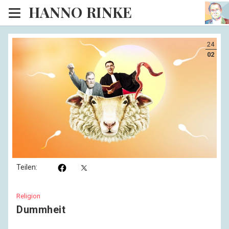
HANNO RINKE
Heim
24
EISINSEL
02
Sonntagspredigten
Blog
Lesesaal
Hörsaal
Kinosaal
Teilen:
Religion
Dummheit