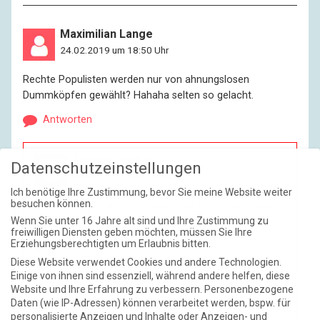
Maximilian Lange
24.02.2019 um 18:50 Uhr
Rechte Populisten werden nur von ahnungslosen
Dummköpfen gewählt? Hahaha selten so gelacht.
Antworten
Tatiana Lodeau
Datenschutzeinstellungen
24.02.2019 um 21:24 Uhr
Ich benötige Ihre Zustimmung, bevor Sie meine Website weiter
besuchen können.
Schön wär’s. Manchmal bin ich sehr erschreckt wer
so alles AfD wählt.
Wenn Sie unter 16 Jahre alt sind und Ihre Zustimmung zu
freiwilligen Diensten geben möchten, müssen Sie Ihre
Erziehungsberechtigten um Erlaubnis bitten.
Antworten
Diese Website verwendet Cookies und andere Technologien.
Einige von ihnen sind essenziell, während andere helfen, diese
Website und Ihre Erfahrung zu verbessern.
Personenbezogene
Hanno Rinke
Daten (wie IP-Adressen) können verarbeitet werden, bspw. für
personalisierte Anzeigen und Inhalte oder Anzeigen- und
25.02.2019 um 2:11 Uhr