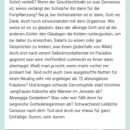
Sohn) verließ? Wenn der Geschlechtsakt so was Gemeines
ist, wieso verlangt der Schöpfer ihn dann für die
Fortpflanzung? Na ja, bei Verheirateten ist er dann, Gott sei
Dank, doch noch einverstanden mit dem Orgasmus. Wie
weise ist es zu glauben, dass der alleinige Gott und all die
anderen Götter den Gläubigen die Kehlen runtergucken, um
sie dabei zu erwischen, Salami zu essen oder gar
Gespritzten zu trinken, was ihnen (jedenfalls von Allah)
doch erst nach einem Selbstmordattentat im Paradies
gegönnt sein wird. Hoffentlich schmeckt es ihnen dann
überhaupt. Weiß man ja nicht, wenn man’s vorher nie
probiert hat. Sind nicht auch zwei ausgebuffte Nutten für
einen Neuling sehr viel ergiebiger als 72 ahnungslose
Fräuleins? Und kriegen schwule Gerontophile statt törichter
Jungfrauen hübsche alte Männer im Jenseits ab?
Abwegige Gedanken? Was oder wer fällt denn für
siegreiche Gotteskriegerinnen ab? Schwachsinn! Leibliche
Genüsse nach dem Tod sind doch nur etwas für ganz
Einfältige. Dumm, sehr dumm.