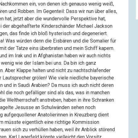
r Nachkommen ein, von denen ich genauso wenig weiß,
ren und Robben. Im Gegenteil: Dass wir nun über alles,
 hat, jetzt aber die wundervolle Perspektive hat,
sei der abgehalfterte Kinderschänder Michael Jackson
en, das finde ich bloß hysterisch und degeneriert.
opa! Was würden denn die Eisbären und die Somalier für
 mit der Tatze eins überbraten und mein Schiff kapern.
 und im Irak und in Afghanistan haben wir auch nichts
 wenig wie der Islam bei uns. Da bin ich ganz
n. Aber Klappe halten und nicht zu nachtschlafender
r Lautsprecher grölen! Wie viele niedliche bayerische
n und in Saudi Arabien? Da muss ich auch nicht deren
l die noch gefälliger sind als das, was in manchen
die Weltherrschaft anstreben, haben in ihre Schranken
nagelte Jesusse an Schulwänden sehen noch
g aufgequollener Anatolierinnen in Kreuzberg dient
n müsste eigentlich eine richtige Kommission
auen sich zu verhüllen haben, weil ihr Anblick störend
en. Karl Lagerfeld könnte vielleicht den Vorsitz