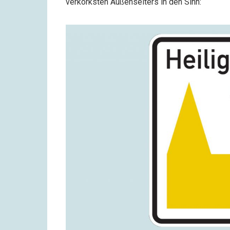
verkorksten Außenseiters in den Sinn: