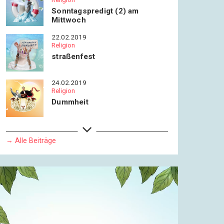
Sonntagspredigt (2) am
Mittwoch
22.02.2019
Religion
straßenfest
24.02.2019
Religion
Dummheit
19.04.2019
Religion
→ Alle Beiträge
Karfreitagsbotschaft
21.04.2019
Religion
Gottesliebe
30.05.2019