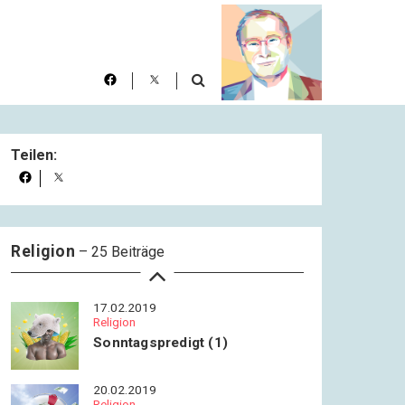
Ein frommer Mann
10.02.2019
Religion
Abgesang
13.02.2019
Teilen:
Religion
Die letzten Dinge (1)
15.02.2019
Religion
Religion
– 25 Beiträge
Die letzten Dinge (2)
17.02.2019
Religion
Sonntagspredigt (1)
20.02.2019
Religion