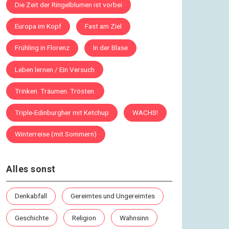
Die Zeit der Ringelblumen ist vorbei
Europa im Kopf
Fast am Ziel
Frühling in Florenz
In der Blase
Leben lernen / Ein Versuch
Trinken. Träumen. Trösten.
Triple-Edinburgher mit Ketchup
WACHS!
Winterreise (mit Sommern)
Alles sonst
Denkabfall
Gereimtes und Ungereimtes
Geschichte
Religion
Wahnsinn