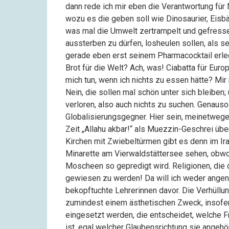
dann rede ich mir eben die Verantwortung fü
wozu es die geben soll wie Dinosaurier, Eisbä
was mal die Umwelt zertrampelt und gefressen
aussterben zu dürfen, losheulen sollen, als 
gerade eben erst seinem Pharmacocktail erleg
Brot für die Welt? Ach, was! Ciabatta für Eur
mich tun, wenn ich nichts zu essen hätte? Mir
Nein, die sollen mal schön unter sich bleiben;
verloren, also auch nichts zu suchen. Genauso
Globalisierungsgegner. Hier sein, meinetwege
Zeit „Allahu akbar!“ als Muezzin-Geschrei übe
Kirchen mit Zwiebeltürmen gibt es denn im Ira
Minarette am Vierwaldstättersee sehen, obwoh
Moscheen so gepredigt wird. Religionen, die 
gewiesen zu werden! Da will ich weder ange
bekopftuchte Lehrerinnen davor. Die Verhüllun
zumindest einem ästhetischen Zweck, insofer
eingesetzt werden, die entscheidet, welche Fr
ist, egal welcher Glaubensrichtung sie angehör