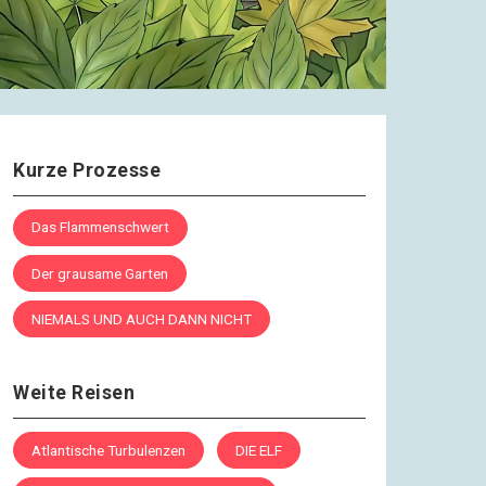
Kurze Prozesse
Das Flammenschwert
Der grausame Garten
NIEMALS UND AUCH DANN NICHT
Weite Reisen
Atlantische Turbulenzen
DIE ELF