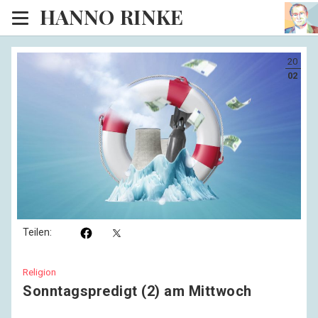
HANNO RINKE
Heim
20
EISINSEL
02
Sonntagspredigten
Blog
Lesesaal
Hörsaal
Kinosaal
Teilen:
Religion
Sonntagspredigt (2) am Mittwoch