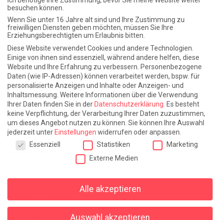
Ich benötige Ihre Zustimmung, bevor Sie meine Website weiter
besuchen können.
Weite Reisen
Wenn Sie unter 16 Jahre alt sind und Ihre Zustimmung zu
freiwilligen Diensten geben möchten, müssen Sie Ihre
Erziehungsberechtigten um Erlaubnis bitten.
Atlantische Turbulenzen
DIE ELF
Diese Website verwendet Cookies und andere Technologien.
Die Zeit der Ringelblumen ist vorbei
Europa im Kopf
Einige von ihnen sind essenziell, während andere helfen, diese
Website und Ihre Erfahrung zu verbessern.
Personenbezogene
Fast am Ziel
Frühling in Florenz
In der Blase
Daten (wie IP-Adressen) können verarbeitet werden, bspw. für
personalisierte Anzeigen und Inhalte oder Anzeigen- und
Leben lernen / Ein Versuch
Trinken. Träumen. Trösten.
Inhaltsmessung.
Weitere Informationen über die Verwendung
Ihrer Daten finden Sie in der
Datenschutzerklärung
.
Es besteht
Triple-Edinburgher mit Ketchup
WACHS!
keine Verpflichtung, der Verarbeitung Ihrer Daten zuzustimmen,
um dieses Angebot nutzen zu können.
Sie können Ihre Auswahl
Winterreise (mit Sommern)
jederzeit unter
Einstellungen
widerrufen oder anpassen.
Datenschutzeinstellungen
Essenziell
Statistiken
Marketing
Alles sonst
Externe Medien
Denkabfall
Gereimtes und Ungereimtes
Geschichte
Alle akzeptieren
Religion
Wahnsinn
Auswahl akzeptieren