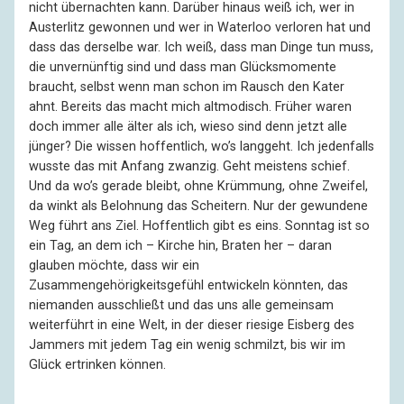
nicht übernachten kann. Darüber hinaus weiß ich, wer in
Austerlitz gewonnen und wer in Waterloo verloren hat und
dass das derselbe war. Ich weiß, dass man Dinge tun muss,
die unvernünftig sind und dass man Glücksmomente
braucht, selbst wenn man schon im Rausch den Kater
ahnt. Bereits das macht mich altmodisch. Früher waren
doch immer alle älter als ich, wieso sind denn jetzt alle
jünger? Die wissen hoffentlich, wo’s langgeht. Ich jedenfalls
wusste das mit Anfang zwanzig. Geht meistens schief.
Und da wo’s gerade bleibt, ohne Krümmung, ohne Zweifel,
da winkt als Belohnung das Scheitern. Nur der gewundene
Weg führt ans Ziel. Hoffentlich gibt es eins. Sonntag ist so
ein Tag, an dem ich – Kirche hin, Braten her – daran
glauben möchte, dass wir ein
Zusammengehörigkeitsgefühl entwickeln könnten, das
niemanden ausschließt und das uns alle gemeinsam
weiterführt in eine Welt, in der dieser riesige Eisberg des
Jammers mit jedem Tag ein wenig schmilzt, bis wir im
Glück ertrinken können.