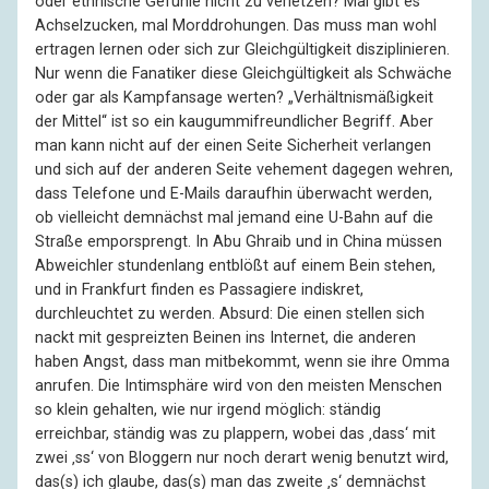
oder ethnische Gefühle nicht zu verletzen? Mal gibt es
Achselzucken, mal Morddrohungen. Das muss man wohl
ertragen lernen oder sich zur Gleichgültigkeit disziplinieren.
Nur wenn die Fanatiker diese Gleichgültigkeit als Schwäche
oder gar als Kampfansage werten? „Verhältnismäßigkeit
der Mittel“ ist so ein kaugummifreundlicher Begriff. Aber
man kann nicht auf der einen Seite Sicherheit verlangen
und sich auf der anderen Seite vehement dagegen wehren,
dass Telefone und E-Mails daraufhin überwacht werden,
ob vielleicht demnächst mal jemand eine U-Bahn auf die
Straße emporsprengt. In Abu Ghraib und in China müssen
Abweichler stundenlang entblößt auf einem Bein stehen,
und in Frankfurt finden es Passagiere indiskret,
durchleuchtet zu werden. Absurd: Die einen stellen sich
nackt mit gespreizten Beinen ins Internet, die anderen
haben Angst, dass man mitbekommt, wenn sie ihre Omma
anrufen. Die Intimsphäre wird von den meisten Menschen
so klein gehalten, wie nur irgend möglich: ständig
erreichbar, ständig was zu plappern, wobei das ‚dass‘ mit
zwei ‚ss‘ von Bloggern nur noch derart wenig benutzt wird,
das(s) ich glaube, das(s) man das zweite ‚s‘ demnächst