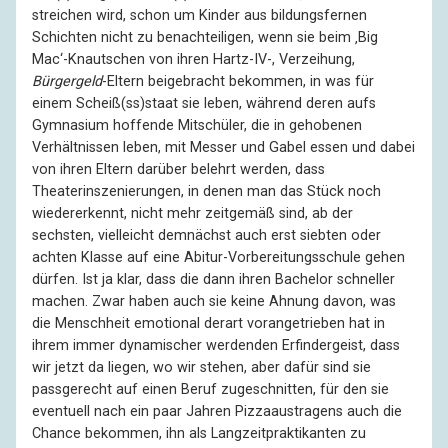
streichen wird, schon um Kinder aus bildungsfernen
Schichten nicht zu benachteiligen, wenn sie beim ‚Big
Mac‘-Knautschen von ihren Hartz-IV-, Verzeihung,
Bürgergeld
-Eltern beigebracht bekommen, in was für
einem Scheiß(ss)staat sie leben, während deren aufs
Gymnasium hoffende Mitschüler, die in gehobenen
Verhältnissen leben, mit Messer und Gabel essen und dabei
von ihren Eltern darüber belehrt werden, dass
Theaterinszenierungen, in denen man das Stück noch
wiedererkennt, nicht mehr zeitgemäß sind, ab der
sechsten, vielleicht demnächst auch erst siebten oder
achten Klasse auf eine Abitur-Vorbereitungsschule gehen
dürfen. Ist ja klar, dass die dann ihren Bachelor schneller
machen. Zwar haben auch sie keine Ahnung davon, was
die Menschheit emotional derart vorangetrieben hat in
ihrem immer dynamischer werdenden Erfindergeist, dass
wir jetzt da liegen, wo wir stehen, aber dafür sind sie
passgerecht auf einen Beruf zugeschnitten, für den sie
eventuell nach ein paar Jahren Pizzaaustragens auch die
Chance bekommen, ihn als Langzeitpraktikanten zu