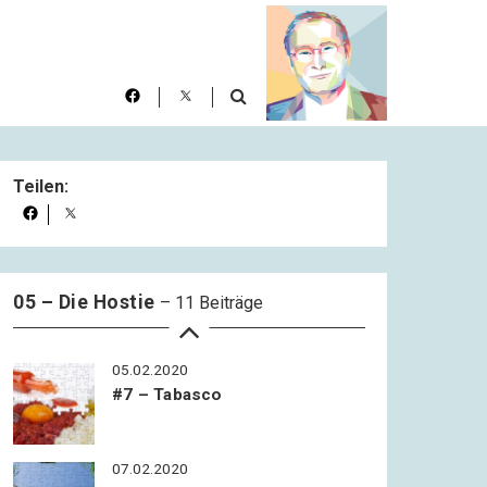
29.01.2020
#4 – Marihuana
31.01.2020
Teilen:
#5 – Obst und Südfrüchte
02.02.2020
#6 – Kaffee
05 – Die Hostie
– 11 Beiträge
05.02.2020
#7 – Tabasco
07.02.2020