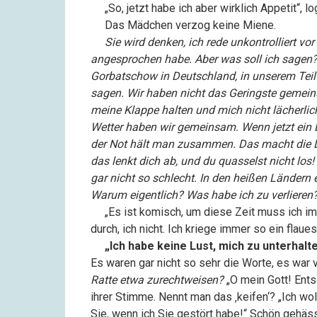
––
„So, jetzt habe ich aber wirklich Appetit“,
––
Das Mädchen verzog keine Miene.
––
Sie wird denken, ich rede unkontrolliert vor
angesprochen habe. Aber was soll ich sagen?
Gorbatschow in Deutschland, in unserem Teil
sagen. Wir haben nicht das Geringste gemein
meine Klappe halten und mich nicht lächerli
Wetter haben wir gemeinsam. Wenn jetzt ein 
der Not hält man zusammen. Das macht die D
das lenkt dich ab, und du quasselst nicht los!
gar nicht so schlecht. In den heißen Ländern es
Warum eigentlich? Was habe ich zu verlieren
––
„Es ist komisch, um diese Zeit muss ich 
durch, ich nicht. Ich kriege immer so ein flaue
––
„Ich habe keine Lust, mich zu unterhalte
Es waren gar nicht so sehr die Worte, es war v
Ratte etwa zurechtweisen?
„O mein Gott! Ents
ihrer Stimme. Nennt man das ‚keifen‘? „Ich wo
Sie, wenn ich Sie gestört habe!“ Schön gehäs