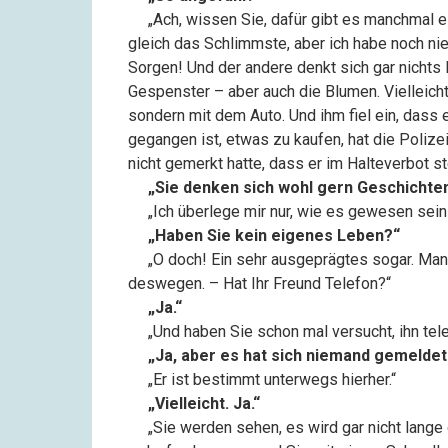
––
„Ach, wissen Sie, dafür gibt es manchmal e
gleich das Schlimmste, aber ich habe noch nie 
Sorgen! Und der andere denkt sich gar nichts 
Gespenster – aber auch die Blumen. Vielleich
sondern mit dem Auto. Und ihm fiel ein, dass
gegangen ist, etwas zu kaufen, hat die Polize
nicht gemerkt hatte, dass er im Halteverbot s
––
„Sie denken sich wohl gern Geschichte
––
„Ich überlege mir nur, wie es gewesen sein
––
„Haben Sie kein eigenes Leben?“
––
„O doch! Ein sehr ausgeprägtes sogar. Ma
deswegen. – Hat Ihr Freund Telefon?“
––
„Ja.“
––
„Und haben Sie schon mal versucht, ihn tel
––
„Ja, aber es hat sich niemand gemeldet
––
„Er ist bestimmt unterwegs hierher.“
––
„Vielleicht. Ja.“
––
„Sie werden sehen, es wird gar nicht lange 