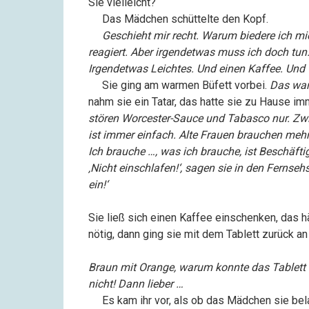
Sie vielleicht?“
––
Das Mädchen schüttelte den Kopf.
––
Geschieht mir recht. Warum biedere ich mic
reagiert. Aber irgendetwas muss ich doch tun.
Irgendetwas Leichtes. Und einen Kaffee. Und 
––
Sie ging am warmen Büfett vorbei.
Das war
nahm sie ein Tatar, das hatte sie zu Hause im
stören Worcester-Sauce und Tabasco nur. Zwie
ist immer einfach. Alte Frauen brauchen meh
Ich brauche …, was ich brauche, ist Beschäfti
‚Nicht einschlafen!‘, sagen sie in den Fernseh
ein!‘
Sie ließ sich einen Kaffee einschenken, das 
nötig, dann ging sie mit dem Tablett zurück an 
Braun mit Orange, warum konnte das Tablett 
nicht! Dann lieber …
––
Es kam ihr vor, als ob das Mädchen sie bel