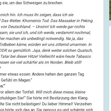
 log sie, um das Schweigen zu brechen.
 mich hin. Ich muss ihr zeigen, dass ich sie
 Das Wetter. Khomeinis Tod. Das Massaker in Peking.
 von Deutschland. – Unsinn! Ich werde gar nichts
sam, sie und ich, und ich werde, verdammt nochmal,
cher machen als unbedingt notwendig. Na ja, das
Erdbeben käme, würden wir uns zitternd umarmen. In
DR so gemütlich. Jaja, denk weiter solchen Quatsch,
 Tatar bei dieser Hitze! Vielleicht wäre heute Tabasco
sen sie viel schärfer als im Norden. Bleib still!
?
immer etwas essen. Andere halten den ganzen Tag
s Gefühl im Magen.“
n.“
or allem der Tonfall.
Will mich diese miese, kleine
chuldigen Sie!“ Sie hörte mit Bestürzung den Klang
llte Sie nicht belästigen! Du lieber Himmel! Verzeihen
sig hörte sich das an. Sie genoss es und schämte sich.