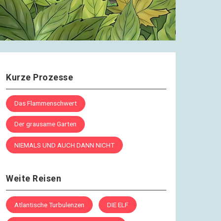
Kurze Prozesse
Das Flammenschwert
Der grausame Garten
NIEMALS UND AUCH DANN NICHT
Weite Reisen
Atlantische Turbulenzen
DIE ELF