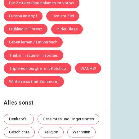
Die Zeit der Ringelblumen ist vorbei
Europa im Kopf
Fast am Ziel
Frühling in Florenz
In der Blase
Leben lernen / Ein Versuch
Trinken. Träumen. Trösten.
Triple-Edinburgher mit Ketchup
WACHS!
Winterreise (mit Sommern)
Alles sonst
Denkabfall
Gereimtes und Ungereimtes
Geschichte
Religion
Wahnsinn