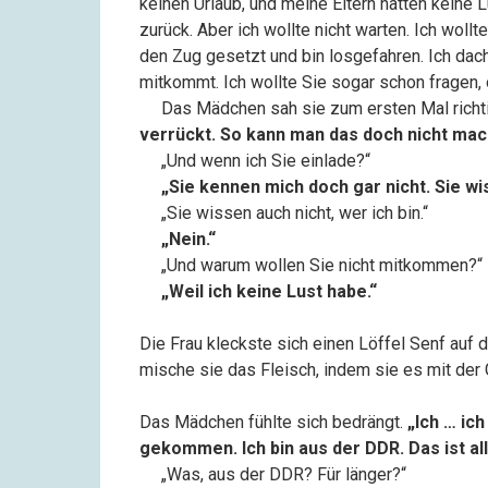
keinen Urlaub, und meine Eltern hatten keine
zurück. Aber ich wollte nicht warten. Ich wollt
den Zug gesetzt und bin losgefahren. Ich dach
mitkommt. Ich wollte Sie sogar schon fragen,
––
Das Mädchen sah sie zum ersten Mal richtig
verrückt. So kann man das doch nicht mac
––
„Und wenn ich Sie einlade?“
––
„Sie kennen mich doch gar nicht. Sie wis
––
„Sie wissen auch nicht, wer ich bin.“
––
„Nein.“
––
„Und warum wollen Sie nicht mitkommen?“
––
„Weil ich keine Lust habe.“
Die Frau kleckste sich einen Löffel Senf auf 
mische sie das Fleisch, indem sie es mit der 
Das Mädchen fühlte sich bedrängt.
„Ich … ic
gekommen. Ich bin aus der DDR. Das ist al
––
„Was, aus der DDR? Für länger?“