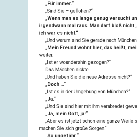
––
„Für immer.“
––
„Sind Sie – geflohen?“
––
„Wenn man es lange genug versucht und
irgendwann mal raus. Man darf bloß nicht ‚
ich war es nicht.“
––
„Und warum sind Sie gerade nach Münche
––
„Mein Freund wohnt hier, das heißt, me
weiter.
––
„Ist er woandershin gezogen?“
––
Das Mädchen nickte.
––
„Und haben Sie die neue Adresse nicht?“
––
„Doch …“
––
„Ist es in der Umgebung von München?“
––
„Ja.“
––
„Und Sie sind hier mit ihm verabredet gew
––
„Ja, mein Gott, ja!“
––
„Aber es ist jetzt schon eine ganze Weile 
machen Sie sich große Sorgen.“
––
„So ungefähr.“