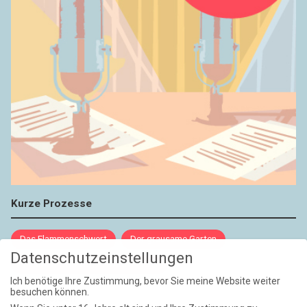
Kurze Prozesse
Das Flammenschwert
Der grausame Garten
Datenschutzeinstellungen
NIEMALS UND AUCH DANN NICHT
Ich benötige Ihre Zustimmung, bevor Sie meine Website weiter
besuchen können.
Weite Reisen