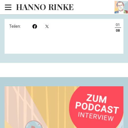
HANNO RINKE
Heim
01
Teilen:
EISINSEL
08
Sonntagspredigten
Blog
Lesesaal
Hörsaal
Kinosaal