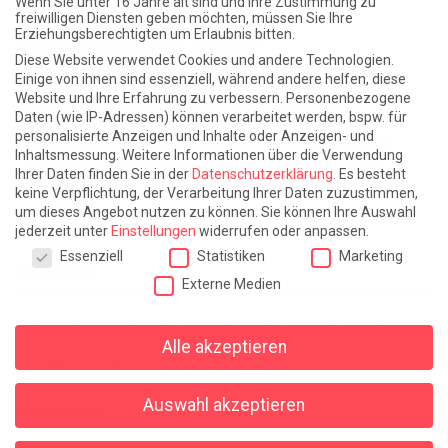
Wenn Sie unter 16 Jahre alt sind und Ihre Zustimmung zu
freiwilligen Diensten geben möchten, müssen Sie Ihre
Erziehungsberechtigten um Erlaubnis bitten.
Atlantische Turbulenzen
DIE ELF
Diese Website verwendet Cookies und andere Technologien.
Die Zeit der Ringelblumen ist vorbei
Europa im Kopf
Einige von ihnen sind essenziell, während andere helfen, diese
Website und Ihre Erfahrung zu verbessern.
Personenbezogene
Fast am Ziel
Frühling in Florenz
In der Blase
Daten (wie IP-Adressen) können verarbeitet werden, bspw. für
personalisierte Anzeigen und Inhalte oder Anzeigen- und
Leben lernen / Ein Versuch
Trinken. Träumen. Trösten.
Inhaltsmessung.
Weitere Informationen über die Verwendung
Ihrer Daten finden Sie in der
Datenschutzerklärung
.
Es besteht
Triple-Edinburgher mit Ketchup
WACHS!
keine Verpflichtung, der Verarbeitung Ihrer Daten zuzustimmen,
um dieses Angebot nutzen zu können.
Sie können Ihre Auswahl
Winterreise (mit Sommern)
jederzeit unter
Einstellungen
widerrufen oder anpassen.
Datenschutzeinstellungen
Essenziell
Statistiken
Marketing
Alles sonst
Externe Medien
Denkabfall
Gereimtes und Ungereimtes
Geschichte
Alle akzeptieren
Religion
Wahnsinn
Auswahl akzeptieren
Hanno Rinke