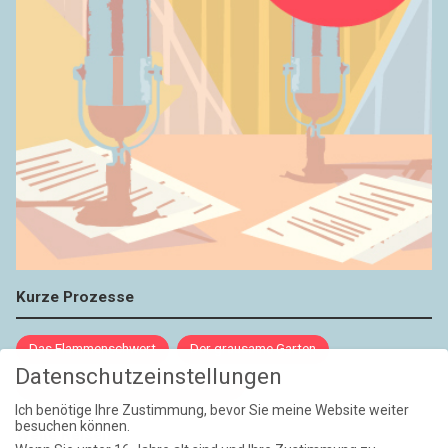
Kurze Prozesse
Das Flammenschwert
Der grausame Garten
Datenschutzeinstellungen
NIEMALS UND AUCH DANN NICHT
Ich benötige Ihre Zustimmung, bevor Sie meine Website weiter
besuchen können.
Weite Reisen