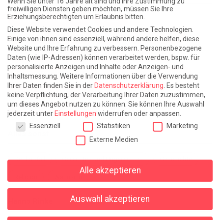
Wenn Sie unter 16 Jahre alt sind und Ihre Zustimmung zu
freiwilligen Diensten geben möchten, müssen Sie Ihre
Erziehungsberechtigten um Erlaubnis bitten.
Atlantische Turbulenzen
DIE ELF
Diese Website verwendet Cookies und andere Technologien.
Die Zeit der Ringelblumen ist vorbei
Europa im Kopf
Einige von ihnen sind essenziell, während andere helfen, diese
Website und Ihre Erfahrung zu verbessern.
Personenbezogene
Fast am Ziel
Frühling in Florenz
In der Blase
Daten (wie IP-Adressen) können verarbeitet werden, bspw. für
personalisierte Anzeigen und Inhalte oder Anzeigen- und
Leben lernen / Ein Versuch
Trinken. Träumen. Trösten.
Inhaltsmessung.
Weitere Informationen über die Verwendung
Ihrer Daten finden Sie in der
Datenschutzerklärung
.
Es besteht
Triple-Edinburgher mit Ketchup
WACHS!
keine Verpflichtung, der Verarbeitung Ihrer Daten zuzustimmen,
um dieses Angebot nutzen zu können.
Sie können Ihre Auswahl
Winterreise (mit Sommern)
jederzeit unter
Einstellungen
widerrufen oder anpassen.
Datenschutzeinstellungen
Essenziell
Statistiken
Marketing
Alles sonst
Externe Medien
Denkabfall
Gereimtes und Ungereimtes
Geschichte
Alle akzeptieren
Religion
Wahnsinn
Auswahl akzeptieren
Hanno Rinke