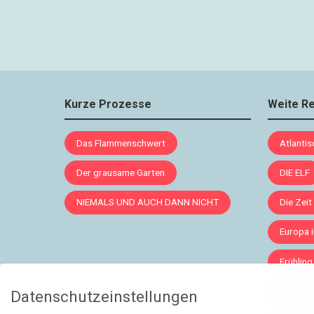
Kurze Prozesse
Weite R
Das Flammenschwert
Atlanti
Der grausame Garten
DIE ELF
NIEMALS UND AUCH DANN NICHT
Die Zeit
Europa 
Frühling
Leben le
Datenschutzeinstellungen