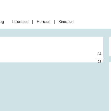
log
Lesesaal
Hörsaal
Kinosaal
04
03