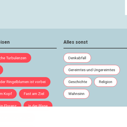
eisen
Alles sonst
sche Turbulenzen
Denkabfall
Gereimtes und Ungereimtes
 der Ringelblumen ist vorbei
Geschichte
Religion
im Kopf
Fast am Ziel
Wahnsinn
 in Florenz
In der Blase
rnen / Ein Versuch