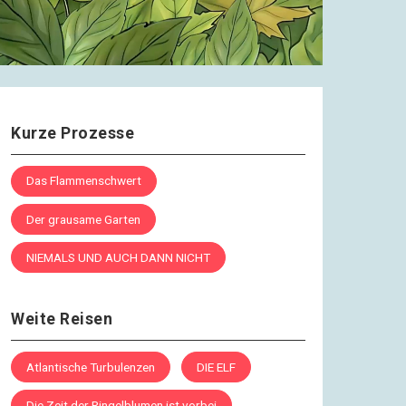
Kurze Prozesse
Das Flammenschwert
Der grausame Garten
NIEMALS UND AUCH DANN NICHT
Weite Reisen
Atlantische Turbulenzen
DIE ELF
Die Zeit der Ringelblumen ist vorbei