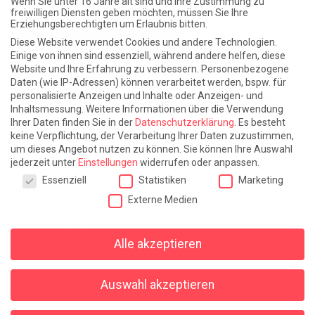
Wenn Sie unter 16 Jahre alt sind und Ihre Zustimmung zu
freiwilligen Diensten geben möchten, müssen Sie Ihre
Erziehungsberechtigten um Erlaubnis bitten.
Atlantische Turbulenzen
DIE ELF
Diese Website verwendet Cookies und andere Technologien.
Die Zeit der Ringelblumen ist vorbei
Europa im Kopf
Einige von ihnen sind essenziell, während andere helfen, diese
Website und Ihre Erfahrung zu verbessern.
Personenbezogene
Fast am Ziel
Frühling in Florenz
In der Blase
Daten (wie IP-Adressen) können verarbeitet werden, bspw. für
personalisierte Anzeigen und Inhalte oder Anzeigen- und
Leben lernen / Ein Versuch
Trinken. Träumen. Trösten.
Inhaltsmessung.
Weitere Informationen über die Verwendung
Ihrer Daten finden Sie in der
Datenschutzerklärung
.
Es besteht
Triple-Edinburgher mit Ketchup
WACHS!
keine Verpflichtung, der Verarbeitung Ihrer Daten zuzustimmen,
um dieses Angebot nutzen zu können.
Sie können Ihre Auswahl
Winterreise (mit Sommern)
jederzeit unter
Einstellungen
widerrufen oder anpassen.
Datenschutzeinstellungen
Essenziell
Statistiken
Marketing
Alles sonst
Externe Medien
Denkabfall
Gereimtes und Ungereimtes
Geschichte
Alle akzeptieren
Religion
Wahnsinn
Auswahl akzeptieren
Hanno Rinke