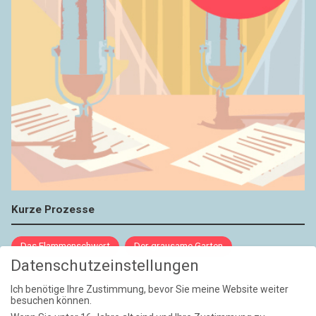
Kurze Prozesse
Das Flammenschwert
Der grausame Garten
Datenschutzeinstellungen
NIEMALS UND AUCH DANN NICHT
Ich benötige Ihre Zustimmung, bevor Sie meine Website weiter
besuchen können.
Weite Reisen