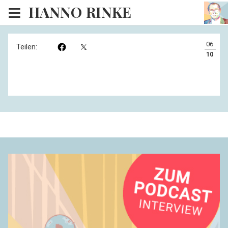
HANNO RINKE
Heim
06
Teilen:
EISINSEL
10
Sonntagspredigten
Blog
Lesesaal
Hörsaal
Kinosaal