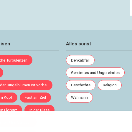
eisen
Alles sonst
sche Turbulenzen
Denkabfall
Gereimtes und Ungereimtes
 der Ringelblumen ist vorbei
Geschichte
Religion
im Kopf
Fast am Ziel
Wahnsinn
 in Florenz
In der Blase
rnen / Ein Versuch