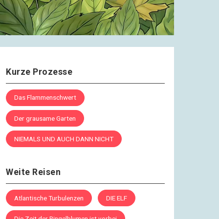
Kurze Prozesse
Das Flammenschwert
Der grausame Garten
NIEMALS UND AUCH DANN NICHT
Weite Reisen
Atlantische Turbulenzen
DIE ELF
Die Zeit der Ringelblumen ist vorbei