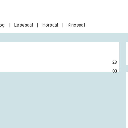
log
Lesesaal
Hörsaal
Kinosaal
28
03