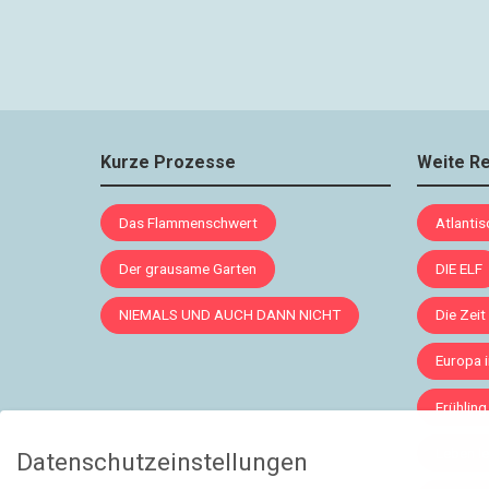
Kurze Prozesse
Weite R
Das Flammenschwert
Atlanti
Der grausame Garten
DIE ELF
NIEMALS UND AUCH DANN NICHT
Die Zeit
Europa 
Frühling
Leben le
Datenschutzeinstellungen