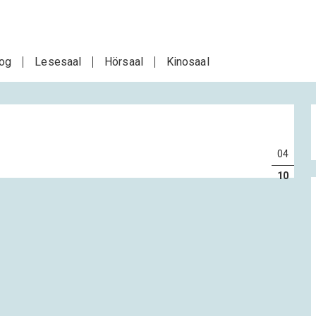
log
Lesesaal
Hörsaal
Kinosaal
04
10