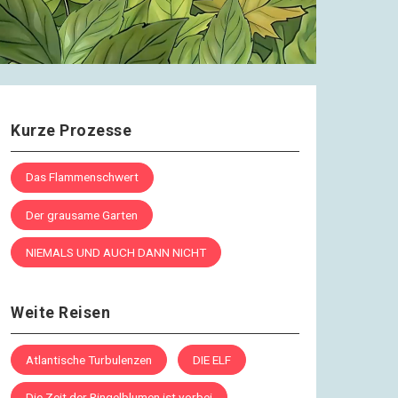
Kurze Prozesse
Das Flammenschwert
Der grausame Garten
NIEMALS UND AUCH DANN NICHT
Weite Reisen
Atlantische Turbulenzen
DIE ELF
Die Zeit der Ringelblumen ist vorbei