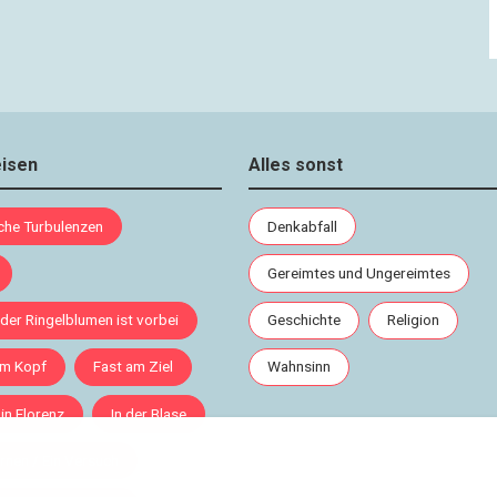
eisen
Alles sonst
sche Turbulenzen
Denkabfall
Gereimtes und Ungereimtes
 der Ringelblumen ist vorbei
Geschichte
Religion
im Kopf
Fast am Ziel
Wahnsinn
 in Florenz
In der Blase
rnen / Ein Versuch