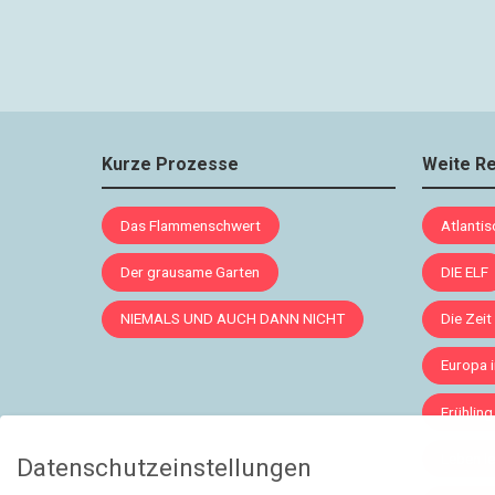
Kurze Prozesse
Weite R
Das Flammenschwert
Atlanti
Der grausame Garten
DIE ELF
NIEMALS UND AUCH DANN NICHT
Die Zeit
Europa 
Frühling
Leben le
Datenschutzeinstellungen