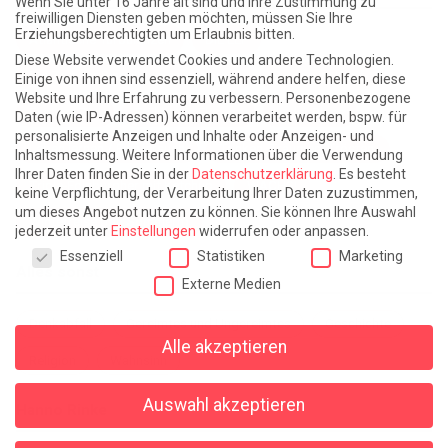
Wenn Sie unter 16 Jahre alt sind und Ihre Zustimmung zu
freiwilligen Diensten geben möchten, müssen Sie Ihre
Erziehungsberechtigten um Erlaubnis bitten.
Atlantische Turbulenzen
DIE ELF
Diese Website verwendet Cookies und andere Technologien.
Die Zeit der Ringelblumen ist vorbei
Europa im Kopf
Einige von ihnen sind essenziell, während andere helfen, diese
Website und Ihre Erfahrung zu verbessern.
Personenbezogene
Fast am Ziel
Frühling in Florenz
In der Blase
Daten (wie IP-Adressen) können verarbeitet werden, bspw. für
personalisierte Anzeigen und Inhalte oder Anzeigen- und
Leben lernen / Ein Versuch
Trinken. Träumen. Trösten.
Inhaltsmessung.
Weitere Informationen über die Verwendung
Ihrer Daten finden Sie in der
Datenschutzerklärung
.
Es besteht
Triple-Edinburgher mit Ketchup
WACHS!
keine Verpflichtung, der Verarbeitung Ihrer Daten zuzustimmen,
um dieses Angebot nutzen zu können.
Sie können Ihre Auswahl
Winterreise (mit Sommern)
jederzeit unter
Einstellungen
widerrufen oder anpassen.
Datenschutzeinstellungen
Essenziell
Statistiken
Marketing
Alles sonst
Externe Medien
Denkabfall
Gereimtes und Ungereimtes
Geschichte
Alle akzeptieren
Religion
Wahnsinn
Auswahl akzeptieren
Hanno Rinke