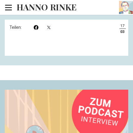
HANNO RINKE
Heim
17
Teilen:
EISINSEL
03
Sonntagspredigten
Blog
Lesesaal
Hörsaal
Kinosaal