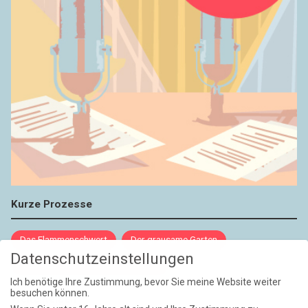
Kurze Prozesse
Das Flammenschwert
Der grausame Garten
Datenschutzeinstellungen
NIEMALS UND AUCH DANN NICHT
Ich benötige Ihre Zustimmung, bevor Sie meine Website weiter
besuchen können.
Weite Reisen