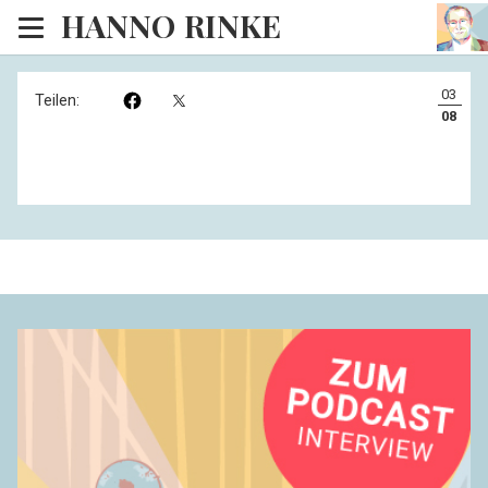
HANNO RINKE
Heim
03
Teilen:
EISINSEL
08
Sonntagspredigten
Blog
Lesesaal
Hörsaal
Kinosaal