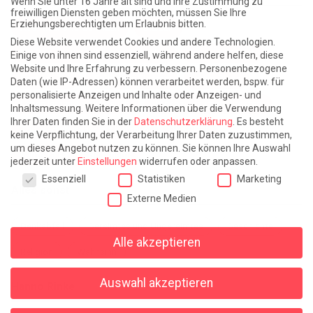
Wenn Sie unter 16 Jahre alt sind und Ihre Zustimmung zu
freiwilligen Diensten geben möchten, müssen Sie Ihre
Erziehungsberechtigten um Erlaubnis bitten.
Atlantische Turbulenzen
DIE ELF
Diese Website verwendet Cookies und andere Technologien.
Die Zeit der Ringelblumen ist vorbei
Europa im Kopf
Einige von ihnen sind essenziell, während andere helfen, diese
Website und Ihre Erfahrung zu verbessern.
Personenbezogene
Fast am Ziel
Frühling in Florenz
In der Blase
Daten (wie IP-Adressen) können verarbeitet werden, bspw. für
personalisierte Anzeigen und Inhalte oder Anzeigen- und
Leben lernen / Ein Versuch
Trinken. Träumen. Trösten.
Inhaltsmessung.
Weitere Informationen über die Verwendung
Ihrer Daten finden Sie in der
Datenschutzerklärung
.
Es besteht
Triple-Edinburgher mit Ketchup
WACHS!
keine Verpflichtung, der Verarbeitung Ihrer Daten zuzustimmen,
um dieses Angebot nutzen zu können.
Sie können Ihre Auswahl
Winterreise (mit Sommern)
jederzeit unter
Einstellungen
widerrufen oder anpassen.
Datenschutzeinstellungen
Essenziell
Statistiken
Marketing
Alles sonst
Externe Medien
Denkabfall
Gereimtes und Ungereimtes
Geschichte
Alle akzeptieren
Religion
Wahnsinn
Auswahl akzeptieren
Hanno Rinke