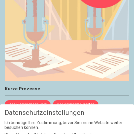
Kurze Prozesse
Das Flammenschwert
Der grausame Garten
Datenschutzeinstellungen
NIEMALS UND AUCH DANN NICHT
Ich benötige Ihre Zustimmung, bevor Sie meine Website weiter
besuchen können.
Weite Reisen