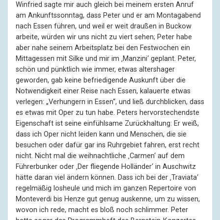
Winfried sagte mir auch gleich bei meinem ersten Anruf
am Ankunftssonntag, dass Peter und er am Montagabend
nach Essen führen, und weil er weit draußen in Buckow
arbeite, würden wir uns nicht zu viert sehen; Peter habe
aber nahe seinem Arbeitsplatz bei den Festwochen ein
Mittagessen mit Silke und mir im ‚Manzini‘ geplant. Peter,
schön und pünktlich wie immer, etwas altershager
geworden, gab keine befriedigende Auskunft über die
Notwendigkeit einer Reise nach Essen, kalauerte etwas
verlegen: „Verhungern in Essen“, und ließ durchblicken, dass
es etwas mit Oper zu tun habe. Peters hervorstechendste
Eigenschaft ist seine einfühlsame Zurückhaltung: Er weiß,
dass ich Oper nicht leiden kann und Menschen, die sie
besuchen oder dafür gar ins Ruhrgebiet fahren, erst recht
nicht. Nicht mal die weihnachtliche ‚Carmen‘ auf dem
Führerbunker oder ‚Der fliegende Holländer‘ in Auschwitz
hätte daran viel ändern können. Dass ich bei der ‚Traviata‘
regelmäßig losheule und mich im ganzen Repertoire von
Monteverdi bis Henze gut genug auskenne, um zu wissen,
wovon ich rede, macht es bloß noch schlimmer. Peter