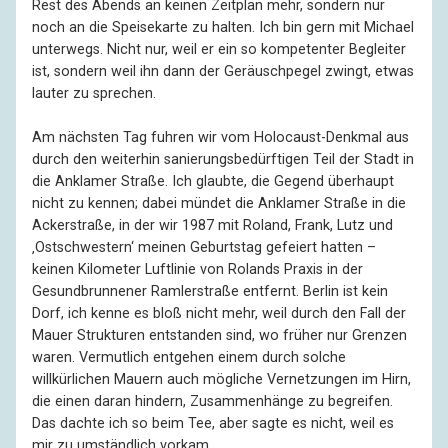
Rest des Abends an keinen Zeitplan mehr, sondern nur
noch an die Speisekarte zu halten. Ich bin gern mit Michael
unterwegs. Nicht nur, weil er ein so kompetenter Begleiter
ist, sondern weil ihn dann der Geräuschpegel zwingt, etwas
lauter zu sprechen.
Am nächsten Tag fuhren wir vom Holocaust-Denkmal aus
durch den weiterhin sanierungsbedürftigen Teil der Stadt in
die Anklamer Straße. Ich glaubte, die Gegend überhaupt
nicht zu kennen; dabei mündet die Anklamer Straße in die
Ackerstraße, in der wir 1987 mit Roland, Frank, Lutz und
‚Ostschwestern‘ meinen Geburtstag gefeiert hatten –
keinen Kilometer Luftlinie von Rolands Praxis in der
Gesundbrunnener Ramlerstraße entfernt. Berlin ist kein
Dorf, ich kenne es bloß nicht mehr, weil durch den Fall der
Mauer Strukturen entstanden sind, wo früher nur Grenzen
waren. Vermutlich entgehen einem durch solche
willkürlichen Mauern auch mögliche Vernetzungen im Hirn,
die einen daran hindern, Zusammenhänge zu begreifen.
Das dachte ich so beim Tee, aber sagte es nicht, weil es
mir zu umständlich vorkam.