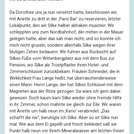
Da Dorothee uns ja nun versetzt hatte, beschlossen wir,
mit Anette zu dritt in der ‚Paris Bar‘ zu reservieren, letzter
Lokalpunkt, den wir Silke halber abhaken mussten. Wir
schleppten uns zum Nordbahnhof, der mitten in der Mauer
gelegen hatte, aber das sah man nicht, und so konnte ich
mich nicht gruseln, sondern allenfalls Silke wegen ihrer
blutigen Zehen bedauern. Wir fuhren aus Rücksicht auf
Silkes Füße vom Wittenbergplatz aus mit dem Bus zur
Pension, wo Silke als Trostpflaster ihren Hotel- und
Zimmerschlüssel zurückbekam. Fräulein Schneider, die in
Wirklichkeit Frau Lange heißt, hat überraschenderweise
einen Mann: Herrn Lange, der hat Silkes Schlüssel mit dem
Magneten aus der Ritze gezogen. Da wäre ich gern dabei
gewesen. Doch kaum kam Silke wieder ohne fremde Hilfe
in ihr Zimmer, schon mahnte sie gleich zur Eile: Wir waren
mit Anette um halb neun im ‚Keno‘ verabredet. „Das
schafft die nie“, beruhigte ich Silke. Aber so ist Silke nun
mal: Wie aus dem Ei gepellt und frisch bekleidet saß sie
Punkt halb neun vor ihrem Mineralwasser am letzten freien