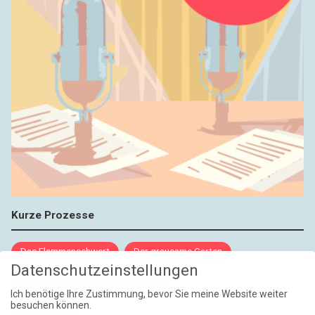
Kurze Prozesse
Das Flammenschwert
Der grausame Garten
Datenschutzeinstellungen
NIEMALS UND AUCH DANN NICHT
Ich benötige Ihre Zustimmung, bevor Sie meine Website weiter
besuchen können.
Weite Reisen