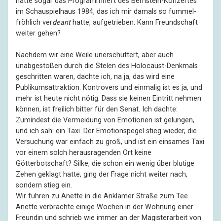
hatte sogar das Programmheft des Bernstein-Konzertes
im Schauspielhaus 1984, das ich mir damals so fummel-
fröhlich ver
deant
hatte, aufgetrieben. Kann Freundschaft
weiter gehen?
Nachdem wir eine Weile unerschüttert, aber auch
unabgestoßen durch die Stelen des Holocaust-Denkmals
geschritten waren, dachte ich, na ja, das wird eine
Publikumsattraktion. Kontrovers und einmalig ist es ja, und
mehr ist heute nicht nötig. Dass sie keinen Eintritt nehmen
können, ist freilich bitter für den Senat. Ich dachte:
Zumindest die Vermeidung von Emotionen ist gelungen,
und ich sah: ein Taxi. Der Emotionspegel stieg wieder, die
Versuchung war einfach zu groß, und ist ein einsames Taxi
vor einem solch herausragenden Ort keine
Götterbotschaft? Silke, die schon ein wenig über blutige
Zehen geklagt hatte, ging der Frage nicht weiter nach,
sondern stieg ein.
Wir fuhren zu Anette in die Anklamer Straße zum Tee.
Anette verbrachte einige Wochen in der Wohnung einer
Freundin und schrieb wie immer an der Magisterarbeit von