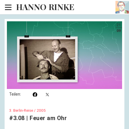
HANNO RINKE
Heim
21
EISINSEL
09
Sonntagspredigten
Blog
Lesesaal
Hörsaal
Kinosaal
Teilen:
3. Berlin-Reise / 2005
#3.08 | Feuer am Ohr