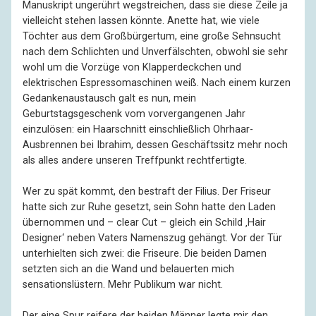
Manuskript ungerührt wegstreichen, dass sie diese Zeile ja
vielleicht stehen lassen könnte. Anette hat, wie viele
Töchter aus dem Großbürgertum, eine große Sehnsucht
nach dem Schlichten und Unverfälschten, obwohl sie sehr
wohl um die Vorzüge von Klapperdeckchen und
elektrischen Espressomaschinen weiß. Nach einem kurzen
Gedankenaustausch galt es nun, mein
Geburtstagsgeschenk vom vorvergangenen Jahr
einzulösen: ein Haarschnitt einschließlich Ohrhaar-
Ausbrennen bei Ibrahim, dessen Geschäftssitz mehr noch
als alles andere unseren Treffpunkt rechtfertigte.
Wer zu spät kommt, den bestraft der Filius. Der Friseur
hatte sich zur Ruhe gesetzt, sein Sohn hatte den Laden
übernommen und – clear Cut – gleich ein Schild ‚Hair
Designer‘ neben Vaters Namenszug gehängt. Vor der Tür
unterhielten sich zwei: die Friseure. Die beiden Damen
setzten sich an die Wand und belauerten mich
sensationslüstern. Mehr Publikum war nicht.
Der eine Spur reifere der beiden Männer legte mir den