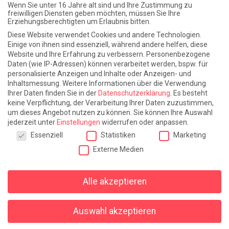
Wenn Sie unter 16 Jahre alt sind und Ihre Zustimmung zu
freiwilligen Diensten geben möchten, müssen Sie Ihre
Erziehungsberechtigten um Erlaubnis bitten.
Atlantische Turbulenzen
DIE ELF
Diese Website verwendet Cookies und andere Technologien.
Die Zeit der Ringelblumen ist vorbei
Europa im Kopf
Einige von ihnen sind essenziell, während andere helfen, diese
Website und Ihre Erfahrung zu verbessern.
Personenbezogene
Fast am Ziel
Frühling in Florenz
In der Blase
Daten (wie IP-Adressen) können verarbeitet werden, bspw. für
personalisierte Anzeigen und Inhalte oder Anzeigen- und
Leben lernen / Ein Versuch
Trinken. Träumen. Trösten.
Inhaltsmessung.
Weitere Informationen über die Verwendung
Ihrer Daten finden Sie in der
Datenschutzerklärung
.
Es besteht
Triple-Edinburgher mit Ketchup
WACHS!
keine Verpflichtung, der Verarbeitung Ihrer Daten zuzustimmen,
um dieses Angebot nutzen zu können.
Sie können Ihre Auswahl
Winterreise (mit Sommern)
jederzeit unter
Einstellungen
widerrufen oder anpassen.
Datenschutzeinstellungen
Essenziell
Statistiken
Marketing
Alles sonst
Externe Medien
Denkabfall
Gereimtes und Ungereimtes
Geschichte
Alle akzeptieren
Religion
Wahnsinn
Auswahl akzeptieren
Hanno Rinke