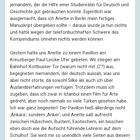
jemandem, der die Hilfe einer Studienrätin für Deutsch und
Geschichte gut gebrauchen konnte. Eigentlich war
ausgemacht, dass ich Anette in Berlin mein fertiges
Manuskript übergeben sollte – daraus wurde ja nun nichts
und hätte wegen der telefonbuchhaften Schwere des
Kompendiums ohnehin nichts werden können.
Gestern hatte uns Anette zu einem Pavillon am
Kreuzberger Paul-Lincke-Ufer gebeten. Wir stiegen am
Bahnhof Kottbusser Tor (warum nicht mit ‚C‘?) aus,
begegneten niemandem, der deutsch aussah, was uns
aber nicht störte, da sowohl Silke als auch ich über
Auslandserfahrungen verfügen. Trotzdem muss ich
zugeben, dass ich zwar in Istanbul einen Film für Arte
gedreht, aber noch niemals so viele Türken gesehen habe.
Ich war ganz begeistert. Der Pavillon hieß allerdings nicht
‚Ankara‘, sondern ‚Anker‘, und Anette saß aufrecht
zwischen Hübschem, Buntem, Exotischem, ein bisschen
eben doch wie die Aufsicht führende Lehrerin auf dem
Schulhof. Sie wird mir so unendlich viele Seiten aus diesem