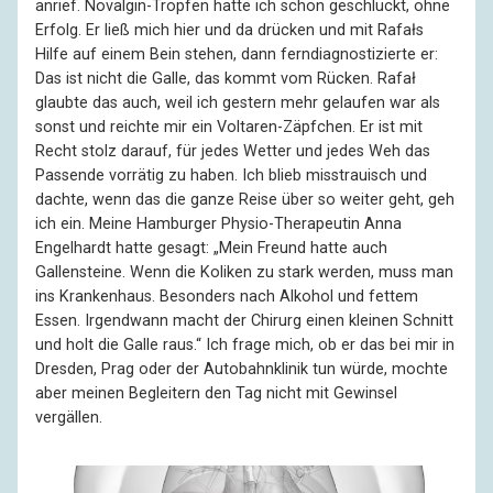
anrief. Novalgin-Tropfen hatte ich schon geschluckt, ohne
Erfolg. Er ließ mich hier und da drücken und mit Rafałs
Hilfe auf einem Bein stehen, dann ferndiagnostizierte er:
Das ist nicht die Galle, das kommt vom Rücken. Rafał
glaubte das auch, weil ich gestern mehr gelaufen war als
sonst und reichte mir ein Voltaren-Zäpfchen. Er ist mit
Recht stolz darauf, für jedes Wetter und jedes Weh das
Passende vorrätig zu haben. Ich blieb misstrauisch und
dachte, wenn das die ganze Reise über so weiter geht, geh
ich ein. Meine Hamburger Physio-Therapeutin Anna
Engelhardt hatte gesagt: „Mein Freund hatte auch
Gallensteine. Wenn die Koliken zu stark werden, muss man
ins Krankenhaus. Besonders nach Alkohol und fettem
Essen. Irgendwann macht der Chirurg einen kleinen Schnitt
und holt die Galle raus.“ Ich frage mich, ob er das bei mir in
Dresden, Prag oder der Autobahnklinik tun würde, mochte
aber meinen Begleitern den Tag nicht mit Gewinsel
vergällen.