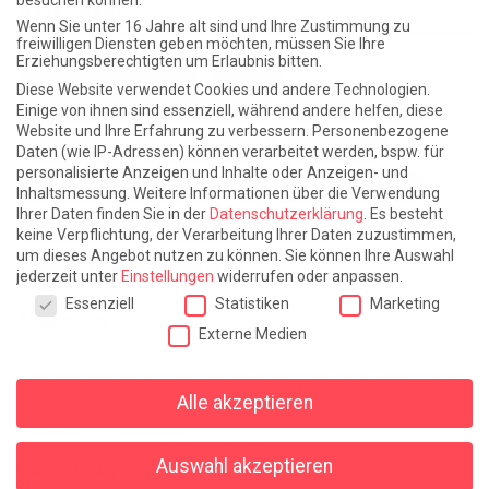
besuchen können.
Weite Reisen
Wenn Sie unter 16 Jahre alt sind und Ihre Zustimmung zu
freiwilligen Diensten geben möchten, müssen Sie Ihre
Erziehungsberechtigten um Erlaubnis bitten.
Atlantische Turbulenzen
DIE ELF
Diese Website verwendet Cookies und andere Technologien.
Die Zeit der Ringelblumen ist vorbei
Europa im Kopf
Einige von ihnen sind essenziell, während andere helfen, diese
Website und Ihre Erfahrung zu verbessern.
Personenbezogene
Fast am Ziel
Frühling in Florenz
In der Blase
Daten (wie IP-Adressen) können verarbeitet werden, bspw. für
personalisierte Anzeigen und Inhalte oder Anzeigen- und
Leben lernen / Ein Versuch
Trinken. Träumen. Trösten.
Inhaltsmessung.
Weitere Informationen über die Verwendung
Ihrer Daten finden Sie in der
Datenschutzerklärung
.
Es besteht
Triple-Edinburgher mit Ketchup
WACHS!
keine Verpflichtung, der Verarbeitung Ihrer Daten zuzustimmen,
um dieses Angebot nutzen zu können.
Sie können Ihre Auswahl
Winterreise (mit Sommern)
jederzeit unter
Einstellungen
widerrufen oder anpassen.
Datenschutzeinstellungen
Essenziell
Statistiken
Marketing
Alles sonst
Externe Medien
Denkabfall
Gereimtes und Ungereimtes
Geschichte
Alle akzeptieren
Religion
Wahnsinn
Auswahl akzeptieren
Hanno Rinke