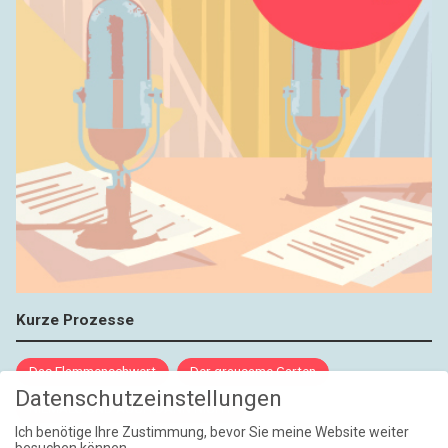
Kurze Prozesse
Das Flammenschwert
Der grausame Garten
Datenschutzeinstellungen
NIEMALS UND AUCH DANN NICHT
Ich benötige Ihre Zustimmung, bevor Sie meine Website weiter