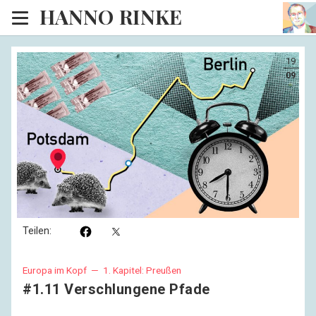
HANNO RINKE
Heim
19
EISINSEL
09
Sonntagspredigten
Blog
Lesesaal
Hörsaal
Kinosaal
Teilen:
Europa im Kopf —
1. Kapitel: Preußen
#1.11 Verschlungene Pfade