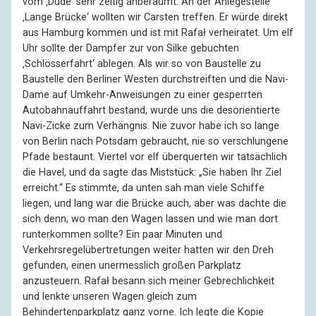
vom ‚Dude‘ sehr zeitig anberaumt. An der Anlegestelle
‚Lange Brücke‘ wollten wir Carsten treffen. Er würde direkt
aus Hamburg kommen und ist mit Rafał verheiratet. Um elf
Uhr sollte der Dampfer zur von Silke gebuchten
‚Schlösserfahrt‘ ablegen. Als wir so von Baustelle zu
Baustelle den Berliner Westen durchstreiften und die Navi-
Dame auf Umkehr-Anweisungen zu einer gesperrten
Autobahnauffahrt bestand, wurde uns die desorientierte
Navi-Zicke zum Verhängnis. Nie zuvor habe ich so lange
von Berlin nach Potsdam gebraucht, nie so verschlungene
Pfade bestaunt. Viertel vor elf überquerten wir tatsächlich
die Havel, und da sagte das Miststück: „Sie haben Ihr Ziel
erreicht.“ Es stimmte, da unten sah man viele Schiffe
liegen, und lang war die Brücke auch, aber was dachte die
sich denn, wo man den Wagen lassen und wie man dort
runterkommen sollte? Ein paar Minuten und
Verkehrsregelübertretungen weiter hatten wir den Dreh
gefunden, einen unermesslich großen Parkplatz
anzusteuern. Rafał besann sich meiner Gebrechlichkeit
und lenkte unseren Wagen gleich zum
Behindertenparkplatz ganz vorne. Ich legte die Kopie