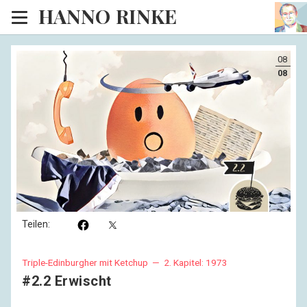
HANNO RINKE
Heim
08
EISINSEL
08
Sonntagspredigten
Blog
Lesesaal
Hörsaal
Kinosaal
Teilen:
Triple-Edinburgher mit Ketchup —
2. Kapitel: 1973
#2.2 Erwischt