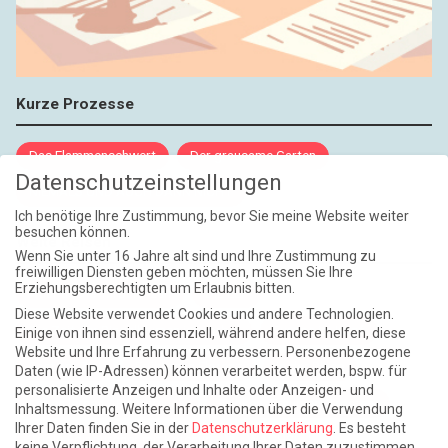
Kurze Prozesse
Das Flammenschwert
Der grausame Garten
Datenschutzeinstellungen
NIEMALS UND AUCH DANN NICHT
Ich benötige Ihre Zustimmung, bevor Sie meine Website weiter
besuchen können.
Weite Reisen
Wenn Sie unter 16 Jahre alt sind und Ihre Zustimmung zu
freiwilligen Diensten geben möchten, müssen Sie Ihre
Erziehungsberechtigten um Erlaubnis bitten.
Atlantische Turbulenzen
DIE ELF
Diese Website verwendet Cookies und andere Technologien.
Die Zeit der Ringelblumen ist vorbei
Europa im Kopf
Einige von ihnen sind essenziell, während andere helfen, diese
Website und Ihre Erfahrung zu verbessern.
Personenbezogene
Fast am Ziel
Frühling in Florenz
In der Blase
Daten (wie IP-Adressen) können verarbeitet werden, bspw. für
personalisierte Anzeigen und Inhalte oder Anzeigen- und
Leben lernen / Ein Versuch
Trinken. Träumen. Trösten.
Inhaltsmessung.
Weitere Informationen über die Verwendung
Ihrer Daten finden Sie in der
Datenschutzerklärung
.
Es besteht
Triple-Edinburgher mit Ketchup
WACHS!
keine Verpflichtung, der Verarbeitung Ihrer Daten zuzustimmen,