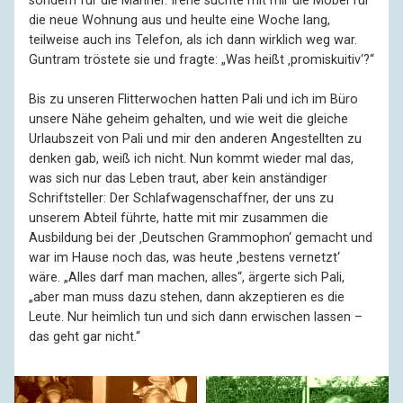
sondern für die Männer. Irene suchte mit mir die Möbel für
die neue Wohnung aus und heulte eine Woche lang,
teilweise auch ins Telefon, als ich dann wirklich weg war.
Guntram tröstete sie und fragte: „Was heißt ‚promiskuitiv‘?“
Bis zu unseren Flitterwochen hatten Pali und ich im Büro
unsere Nähe geheim gehalten, und wie weit die gleiche
Urlaubszeit von Pali und mir den anderen Angestellten zu
denken gab, weiß ich nicht. Nun kommt wieder mal das,
was sich nur das Leben traut, aber kein anständiger
Schriftsteller: Der Schlafwagenschaffner, der uns zu
unserem Abteil führte, hatte mit mir zusammen die
Ausbildung bei der ‚Deutschen Grammophon‘ gemacht und
war im Hause noch das, was heute ‚bestens vernetzt‘
wäre. „Alles darf man machen, alles“, ärgerte sich Pali,
„aber man muss dazu stehen, dann akzeptieren es die
Leute. Nur heimlich tun und sich dann erwischen lassen –
das geht gar nicht.“