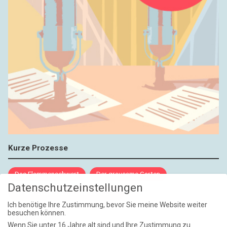
Kurze Prozesse
Das Flammenschwert
Der grausame Garten
Datenschutzeinstellungen
NIEMALS UND AUCH DANN NICHT
Ich benötige Ihre Zustimmung, bevor Sie meine Website weiter
besuchen können.
Weite Reisen
Wenn Sie unter 16 Jahre alt sind und Ihre Zustimmung zu