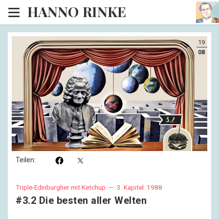
HANNO RINKE
Heim
19
EISINSEL
08
Sonntagspredigten
Blog
Lesesaal
Hörsaal
Kinosaal
Teilen:
Triple-Edinburgher mit Ketchup —
3. Kapitel: 1988
#3.2 Die besten aller Welten