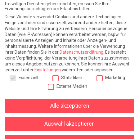
freiwilligen Diensten geben möchten, müssen Sie Ihre
Erziehungsberechtigten um Erlaubnis bitten.
Atlantische Turbulenzen
DIE ELF
Diese Website verwendet Cookies und andere Technologien.
Die Zeit der Ringelblumen ist vorbei
Europa im Kopf
Einige von ihnen sind essenziell, während andere helfen, diese
Website und Ihre Erfahrung zu verbessern.
Personenbezogene
Fast am Ziel
Frühling in Florenz
In der Blase
Daten (wie IP-Adressen) können verarbeitet werden, bspw. für
personalisierte Anzeigen und Inhalte oder Anzeigen- und
Leben lernen / Ein Versuch
Trinken. Träumen. Trösten.
Inhaltsmessung.
Weitere Informationen über die Verwendung
Ihrer Daten finden Sie in der
Datenschutzerklärung
.
Es besteht
Triple-Edinburgher mit Ketchup
WACHS!
keine Verpflichtung, der Verarbeitung Ihrer Daten zuzustimmen,
um dieses Angebot nutzen zu können.
Sie können Ihre Auswahl
Winterreise (mit Sommern)
jederzeit unter
Einstellungen
widerrufen oder anpassen.
Datenschutzeinstellungen
Essenziell
Statistiken
Marketing
Alles sonst
Externe Medien
Denkabfall
Gereimtes und Ungereimtes
Geschichte
Alle akzeptieren
Religion
Wahnsinn
Auswahl akzeptieren
Hanno Rinke