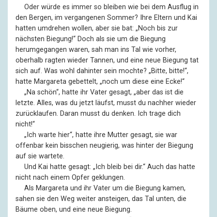
––
Oder würde es immer so bleiben wie bei dem Ausflug in
den Bergen, im vergangenen Sommer? Ihre Eltern und Kai
hatten umdrehen wollen, aber sie bat: „Noch bis zur
nächsten Biegung!“ Doch als sie um die Biegung
herumgegangen waren, sah man ins Tal wie vorher,
oberhalb ragten wieder Tannen, und eine neue Biegung tat
sich auf. Was wohl dahinter sein mochte? „Bitte, bitte!“,
hatte Margareta gebettelt, „noch um diese eine Ecke!“
––
„Na schön“, hatte ihr Vater gesagt, „aber das ist die
letzte. Alles, was du jetzt läufst, musst du nachher wieder
zurücklaufen. Daran musst du denken. Ich trage dich
nicht!“
––
„Ich warte hier“, hatte ihre Mutter gesagt, sie war
offenbar kein bisschen neugierig, was hinter der Biegung
auf sie wartete.
––
Und Kai hatte gesagt: „Ich bleib bei dir.“ Auch das hatte
nicht nach einem Opfer geklungen.
––
Als Margareta und ihr Vater um die Biegung kamen,
sahen sie den Weg weiter ansteigen, das Tal unten, die
Bäume oben, und eine neue Biegung.