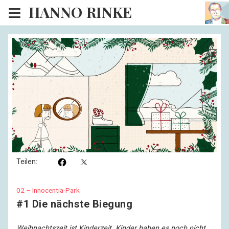
HANNO RINKE
Heim
04
EISINSEL
12
Sonntagspredigten
Blog
Lesesaal
Hörsaal
Teilen:
Kinosaal
02 – Innocentia-Park
#1 Die nächste Biegung
Weihnachtszeit ist Kinderzeit. Kinder haben es noch nicht