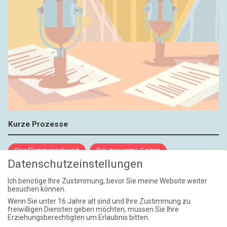
Kurze Prozesse
Das Flammenschwert
Der grausame Garten
Datenschutzeinstellungen
NIEMALS UND AUCH DANN NICHT
Ich benötige Ihre Zustimmung, bevor Sie meine Website weiter
besuchen können.
Weite Reisen
Wenn Sie unter 16 Jahre alt sind und Ihre Zustimmung zu
freiwilligen Diensten geben möchten, müssen Sie Ihre
Erziehungsberechtigten um Erlaubnis bitten.
Atlantische Turbulenzen
DIE ELF