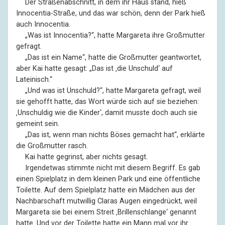
––
Der Straßenabschnitt, in dem ihr Haus stand, hieß
Innocentia-Straße, und das war schön, denn der Park hieß
auch Innocentia.
––
„Was ist Innocentia?“, hatte Margareta ihre Großmutter
gefragt.
––
„Das ist ein Name“, hatte die Großmutter geantwortet,
aber Kai hatte gesagt: „Das ist ‚die Unschuld‘ auf
Lateinisch.“
––
„Und was ist Unschuld?“, hatte Margareta gefragt, weil
sie gehofft hatte, das Wort würde sich auf sie beziehen:
‚Unschuldig wie die Kinder‘, damit musste doch auch sie
gemeint sein.
––
„Das ist, wenn man nichts Böses gemacht hat“, erklärte
die Großmutter rasch.
––
Kai hatte gegrinst, aber nichts gesagt.
––
Irgendetwas stimmte nicht mit diesem Begriff. Es gab
einen Spielplatz in dem kleinen Park und eine öffentliche
Toilette. Auf dem Spielplatz hatte ein Mädchen aus der
Nachbarschaft mutwillig Claras Augen eingedrückt, weil
Margareta sie bei einem Streit ‚Brillenschlange‘ genannt
hatte. Und vor der Toilette hatte ein Mann mal vor ihr