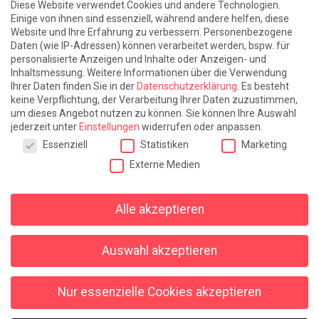
Diese Website verwendet Cookies und andere Technologien.
Die Zeit der Ringelblumen ist vorbei
Europa im Kopf
Einige von ihnen sind essenziell, während andere helfen, diese
Website und Ihre Erfahrung zu verbessern.
Personenbezogene
Fast am Ziel
Frühling in Florenz
In der Blase
Daten (wie IP-Adressen) können verarbeitet werden, bspw. für
personalisierte Anzeigen und Inhalte oder Anzeigen- und
Leben lernen / Ein Versuch
Trinken. Träumen. Trösten.
Inhaltsmessung.
Weitere Informationen über die Verwendung
Ihrer Daten finden Sie in der
Datenschutzerklärung
.
Es besteht
Triple-Edinburgher mit Ketchup
WACHS!
keine Verpflichtung, der Verarbeitung Ihrer Daten zuzustimmen,
um dieses Angebot nutzen zu können.
Sie können Ihre Auswahl
Winterreise (mit Sommern)
jederzeit unter
Einstellungen
widerrufen oder anpassen.
Datenschutzeinstellungen
Essenziell
Statistiken
Marketing
Alles sonst
Externe Medien
Denkabfall
Gereimtes und Ungereimtes
Geschichte
Alle akzeptieren
Religion
Wahnsinn
Auswahl akzeptieren
Hanno Rinke
Sonntagspredigten
Nur essenzielle Cookies akzeptieren
Datenschutz