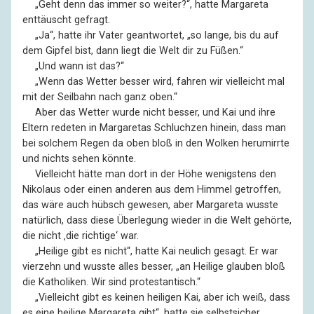
––
„Geht denn das immer so weiter?“, hatte Margareta
enttäuscht gefragt.
––
„Ja“, hatte ihr Vater geantwortet, „so lange, bis du auf
dem Gipfel bist, dann liegt die Welt dir zu Füßen.“
––
„Und wann ist das?“
––
„Wenn das Wetter besser wird, fahren wir vielleicht mal
mit der Seilbahn nach ganz oben.“
––
Aber das Wetter wurde nicht besser, und Kai und ihre
Eltern redeten in Margaretas Schluchzen hinein, dass man
bei solchem Regen da oben bloß in den Wolken herumirrte
und nichts sehen könnte.
––
Vielleicht hätte man dort in der Höhe wenigstens den
Nikolaus oder einen anderen aus dem Himmel getroffen,
das wäre auch hübsch gewesen, aber Margareta wusste
natürlich, dass diese Überlegung wieder in die Welt gehörte,
die nicht ‚die richtige‘ war.
––
„Heilige gibt es nicht“, hatte Kai neulich gesagt. Er war
vierzehn und wusste alles besser, „an Heilige glauben bloß
die Katholiken. Wir sind protestantisch.“
––
„Vielleicht gibt es keinen heiligen Kai, aber ich weiß, dass
es eine heilige Margareta gibt“, hatte sie selbstsicher