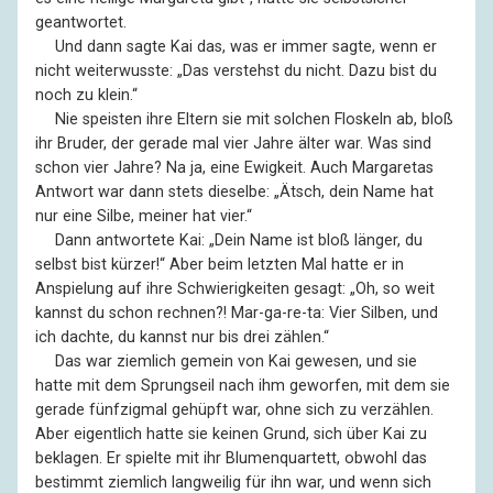
geantwortet.
––
Und dann sagte Kai das, was er immer sagte, wenn er
nicht weiterwusste: „Das verstehst du nicht. Dazu bist du
noch zu klein.“
––
Nie speisten ihre Eltern sie mit solchen Floskeln ab, bloß
ihr Bruder, der gerade mal vier Jahre älter war. Was sind
schon vier Jahre? Na ja, eine Ewigkeit. Auch Margaretas
Antwort war dann stets dieselbe: „Ätsch, dein Name hat
nur eine Silbe, meiner hat vier.“
––
Dann antwortete Kai: „Dein Name ist bloß länger, du
selbst bist kürzer!“ Aber beim letzten Mal hatte er in
Anspielung auf ihre Schwierigkeiten gesagt: „Oh, so weit
kannst du schon rechnen?! Mar-ga-re-ta: Vier Silben, und
ich dachte, du kannst nur bis drei zählen.“
––
Das war ziemlich gemein von Kai gewesen, und sie
hatte mit dem Sprungseil nach ihm geworfen, mit dem sie
gerade fünfzigmal gehüpft war, ohne sich zu verzählen.
Aber eigentlich hatte sie keinen Grund, sich über Kai zu
beklagen. Er spielte mit ihr Blumenquartett, obwohl das
bestimmt ziemlich langweilig für ihn war, und wenn sich