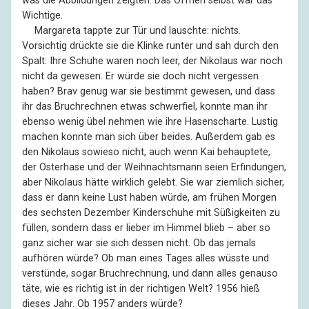
was die Abbildungen zeigten: Das Öffnen selbst war das
Wichtige.
––
Margareta tappte zur Tür und lauschte: nichts.
Vorsichtig drückte sie die Klinke runter und sah durch den
Spalt: Ihre Schuhe waren noch leer, der Nikolaus war noch
nicht da gewesen. Er würde sie doch nicht vergessen
haben? Brav genug war sie bestimmt gewesen, und dass
ihr das Bruchrechnen etwas schwerfiel, konnte man ihr
ebenso wenig übel nehmen wie ihre Hasenscharte. Lustig
machen konnte man sich über beides. Außerdem gab es
den Nikolaus sowieso nicht, auch wenn Kai behauptete,
der Osterhase und der Weihnachtsmann seien Erfindungen,
aber Nikolaus hätte wirklich gelebt. Sie war ziemlich sicher,
dass er dann keine Lust haben würde, am frühen Morgen
des sechsten Dezember Kinderschuhe mit Süßigkeiten zu
füllen, sondern dass er lieber im Himmel blieb – aber so
ganz sicher war sie sich dessen nicht. Ob das jemals
aufhören würde? Ob man eines Tages alles wüsste und
verstünde, sogar Bruchrechnung, und dann alles genauso
täte, wie es richtig ist in der richtigen Welt? 1956 hieß
dieses Jahr. Ob 1957 anders würde?