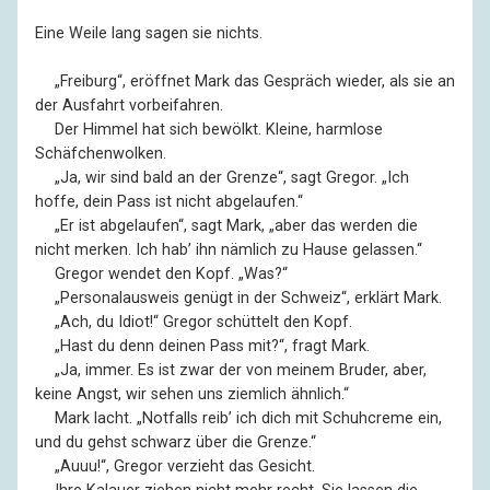
Eine Weile lang sagen sie nichts.
––
„Freiburg“, eröffnet Mark das Gespräch wieder, als sie an
der Ausfahrt vorbeifahren.
––
Der Himmel hat sich bewölkt. Kleine, harmlose
Schäfchenwolken.
––
„Ja, wir sind bald an der Grenze“, sagt Gregor. „Ich
hoffe, dein Pass ist nicht abgelaufen.“
––
„Er ist abgelaufen“, sagt Mark, „aber das werden die
nicht merken. Ich hab’ ihn nämlich zu Hause gelassen.“
––
Gregor wendet den Kopf. „Was?“
––
„Personalausweis genügt in der Schweiz“, erklärt Mark.
––
„Ach, du Idiot!“ Gregor schüttelt den Kopf.
––
„Hast du denn deinen Pass mit?“, fragt Mark.
––
„Ja, immer. Es ist zwar der von meinem Bruder, aber,
keine Angst, wir sehen uns ziemlich ähnlich.“
––
Mark lacht. „Notfalls reib’ ich dich mit Schuhcreme ein,
und du gehst schwarz über die Grenze.“
––
„Auuu!“, Gregor verzieht das Gesicht.