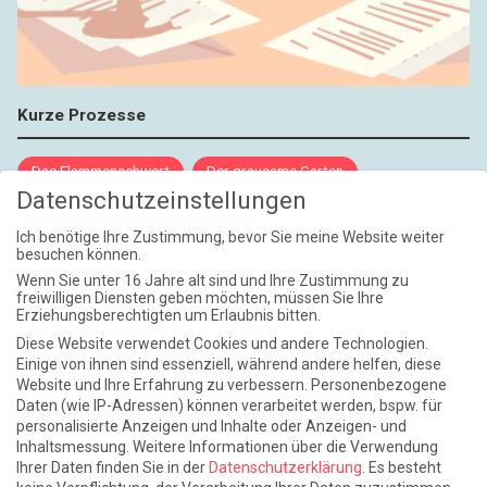
Kurze Prozesse
Das Flammenschwert
Der grausame Garten
Datenschutzeinstellungen
NIEMALS UND AUCH DANN NICHT
Ich benötige Ihre Zustimmung, bevor Sie meine Website weiter
besuchen können.
Weite Reisen
Wenn Sie unter 16 Jahre alt sind und Ihre Zustimmung zu
freiwilligen Diensten geben möchten, müssen Sie Ihre
Erziehungsberechtigten um Erlaubnis bitten.
Atlantische Turbulenzen
DIE ELF
Diese Website verwendet Cookies und andere Technologien.
Die Zeit der Ringelblumen ist vorbei
Europa im Kopf
Einige von ihnen sind essenziell, während andere helfen, diese
Website und Ihre Erfahrung zu verbessern.
Personenbezogene
Fast am Ziel
Frühling in Florenz
In der Blase
Daten (wie IP-Adressen) können verarbeitet werden, bspw. für
personalisierte Anzeigen und Inhalte oder Anzeigen- und
Leben lernen / Ein Versuch
Trinken. Träumen. Trösten.
Inhaltsmessung.
Weitere Informationen über die Verwendung
Ihrer Daten finden Sie in der
Datenschutzerklärung
.
Es besteht
Triple-Edinburgher mit Ketchup
WACHS!