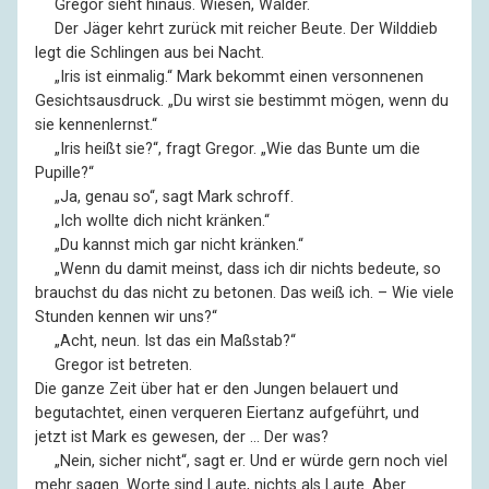
––
Gregor sieht hinaus. Wiesen, Wälder.
––
Der Jäger kehrt zurück mit reicher Beute. Der Wilddieb
legt die Schlingen aus bei Nacht.
––
„Iris ist einmalig.“ Mark bekommt einen versonnenen
Gesichtsausdruck. „Du wirst sie bestimmt mögen, wenn du
sie kennenlernst.“
––
„Iris heißt sie?“, fragt Gregor. „Wie das Bunte um die
Pupille?“
––
„Ja, genau so“, sagt Mark schroff.
––
„Ich wollte dich nicht kränken.“
––
„Du kannst mich gar nicht kränken.“
––
„Wenn du damit meinst, dass ich dir nichts bedeute, so
brauchst du das nicht zu betonen. Das weiß ich. – Wie viele
Stunden kennen wir uns?“
––
„Acht, neun. Ist das ein Maßstab?“
––
Gregor ist betreten.
Die ganze Zeit über hat er den Jungen belauert und
begutachtet, einen verqueren Eiertanz aufgeführt, und
jetzt ist Mark es gewesen, der … Der was?
––
„Nein, sicher nicht“, sagt er. Und er würde gern noch viel
mehr sagen. Worte sind Laute, nichts als Laute. Aber