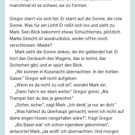
manchmal ist es schwer, sie zu formen.
Gregor starrt vor sich hin. Er starrt auf die Sonne, die rote
Sonne. Was für ein Licht! Er reißt sich los und sieht zu
Mark. Sein Blick bekommt etwas Schüchternes, plötzlich.
Marks Gesicht ist ausdruckslos, weder offen noch
verschlossen. Maske?
––
Mark sieht die Sonne sinken, die ihn geblendet hat. Er
hört das Geräusch des Wagens, das er kennt, das
Sicherheit gibt, und er spürt den Blick.
––
„Wir können in Küssnacht übernachten. In der hohlen
Gasse.“ Gregor will nicht aufgeben.
––
„Wenn es da nicht zu voll ist“, wendet Mark ein.
––
„Dann fahr’n wir eben weiter.“ Gregor grinst. „Als
Tramper bist du das ja gewohnt.“
––
„Sicher, sicher“, sagt Mark. „Ich denk’ ja nur an dich.“
––
„Was hättest du überhaupt gemacht, wenn ich nicht auf
deine engen Hosen reingefallen wäre?“, fragt Gregor.
––
„Bis Basel wär’ ich schon irgendwie gekommen“,
antwortet Mark, „da wollt’ ich übernachten. Und morgen