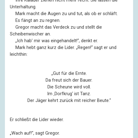
––
Ihre Kalauer ziehen nicht mehr recht. Sie lassen die
Unterhaltung.
––
Mark macht die Augen zu und tut, als ob er schläft.
––
Es fängt an zu regnen.
––
Gregor macht das Verdeck zu und stellt die
Scheibenwischer an.
––
„Ich hab’ mir was eingehandelt!“, denkt er.
––
Mark hebt ganz kurz die Lider. „Regen!“ sagt er und
leichthin:
„Gut für die Ernte.
Da freut sich der Bauer.
Die Scheune wird voll.
Im ‚Dorfkrug‘ ist Tanz.
Der Jäger kehrt zurück mit reicher Beute.“
Er schließt die Lider wieder.
„Wach auf!“, sagt Gregor.