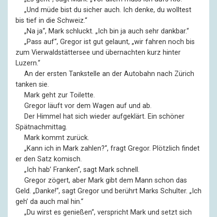
––
„Und müde bist du sicher auch. Ich denke, du wolltest
bis tief in die Schweiz.“
––
„Na ja“, Mark schluckt. „Ich bin ja auch sehr dankbar.“
––
„Pass auf“, Gregor ist gut gelaunt, „wir fahren noch bis
zum Vierwaldstättersee und übernachten kurz hinter
Luzern.“
––
An der ersten Tankstelle an der Autobahn nach Zürich
tanken sie.
––
Mark geht zur Toilette.
––
Gregor läuft vor dem Wagen auf und ab.
––
Der Himmel hat sich wieder aufgeklärt. Ein schöner
Spätnachmittag.
––
Mark kommt zurück.
––
„Kann ich in Mark zahlen?“, fragt Gregor. Plötzlich findet
er den Satz komisch.
––
„Ich hab’ Franken“, sagt Mark schnell.
––
Gregor zögert, aber Mark gibt dem Mann schon das
Geld. „Danke!“, sagt Gregor und berührt Marks Schulter. „Ich
geh’ da auch mal hin.“
––
„Du wirst es genießen“, verspricht Mark und setzt sich