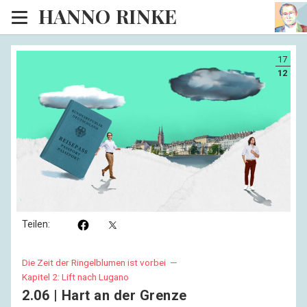
HANNO RINKE
Heim
17
EISINSEL
12
Sonntagspredigten
Blog
Lesesaal
Hörsaal
Kinosaal
Teilen:
Die Zeit der Ringelblumen ist vorbei —
Kapitel 2: Lift nach Lugano
2.06 | Hart an der Grenze