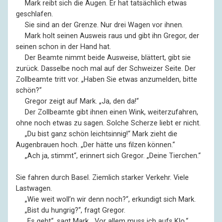
––
Mark reibt sich die Augen. Er hat tatsächlich etwas
geschlafen.
––
Sie sind an der Grenze. Nur drei Wagen vor ihnen.
––
Mark holt seinen Ausweis raus und gibt ihn Gregor, der
seinen schon in der Hand hat.
––
Der Beamte nimmt beide Ausweise, blättert, gibt sie
zurück. Dasselbe noch mal auf der Schweizer Seite. Der
Zollbeamte tritt vor. „Haben Sie etwas anzumelden, bitte
schön?“
––
Gregor zeigt auf Mark. „Ja, den da!“
––
Der Zollbeamte gibt ihnen einen Wink, weiterzufahren,
ohne noch etwas zu sagen. Solche Scherze liebt er nicht.
––
„Du bist ganz schön leichtsinnig!“ Mark zieht die
Augenbrauen hoch. „Der hätte uns filzen können.“
––
„Ach ja, stimmt“, erinnert sich Gregor. „Deine Tierchen.“
Sie fahren durch Basel. Ziemlich starker Verkehr. Viele
Lastwagen.
––
„Wie weit woll’n wir denn noch?“, erkundigt sich Mark.
––
„Bist du hungrig?“, fragt Gregor.
––
„Es geht“, sagt Mark. „Vor allem muss ich aufs Klo.“