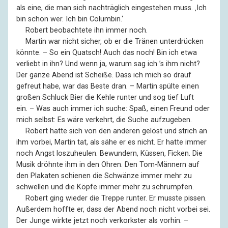
als eine, die man sich nachträglich eingestehen muss. ‚Ich
bin schon wer. Ich bin Columbin.‘
––
Robert beobachtete ihn immer noch.
––
Martin war nicht sicher, ob er die Tränen unterdrücken
könnte. – So ein Quatsch! Auch das noch! Bin ich etwa
verliebt in ihn? Und wenn ja, warum sag ich ’s ihm nicht?
Der ganze Abend ist Scheiße. Dass ich mich so drauf
gefreut habe, war das Beste dran. – Martin spülte einen
großen Schluck Bier die Kehle runter und sog tief Luft
ein. – Was auch immer ich suche: Spaß, einen Freund oder
mich selbst: Es wäre verkehrt, die Suche aufzugeben.
––
Robert hatte sich von den anderen gelöst und strich an
ihm vorbei, Martin tat, als sähe er es nicht. Er hatte immer
noch Angst loszuheulen. Bewundern, Küssen, Ficken. Die
Musik dröhnte ihm in den Ohren. Den Tom-Männern auf
den Plakaten schienen die Schwänze immer mehr zu
schwellen und die Köpfe immer mehr zu schrumpfen.
––
Robert ging wieder die Treppe runter. Er musste pissen.
Außerdem hoffte er, dass der Abend noch nicht vorbei sei.
Der Junge wirkte jetzt noch verkorkster als vorhin. –