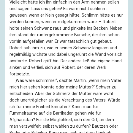
Vielleicht hätte ich ihn einfach in den Arm nehmen sollen
und sagen: Lass uns gehen! Es wäre nicht schlimm
gewesen, wenn er Nein gesagt hätte. Schlimm hätte es nur
werden können, wenn er mitgekommen wäre. – Robert
holte seinen Schwanz raus und pinkelte ins Becken. Neben
ihm stand der runtergekommene Bursche, der ihm schon
vorhin aufgefallen war. Er war tatsächlich gut gebaut.
Robert sah ihm zu, wie er seinen Schwanz langsam und
regelmäßig wichste und dabei ungerührt die Wand vor sich
anstarrte. Robert griff hin. Der andere ließ die eigene Hand
sinken und verließ sich auf Robert, der deren Werk
fortsetzte.
––
‚Was wäre schlimmer‘, dachte Martin, ‚wenn mein Vater
mich hier sehen könnte oder meine Mutter?‘ Schwer zu
entscheiden. Aber der Schmerz der Mutter wäre wohl
doch unerträglicher als die Verachtung des Vaters. Würde
ich für meine Freiheit kämpfen? Kann man für
Fummelräume auf die Barrikaden gehen wie für
Afghanistan? Für die Möglichkeit, sich den Ort, an dem
man verzweifelt, selbst wählen zu dürfen? Bautzen oder
Berlin oder Babylon. Kann man sich mit dem Unglück