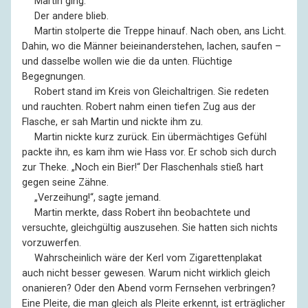
––
Martin ging.
––
Der andere blieb.
––
Martin stolperte die Treppe hinauf. Nach oben, ans Licht.
Dahin, wo die Männer beieinanderstehen, lachen, saufen –
und dasselbe wollen wie die da unten. Flüchtige
Begegnungen.
––
Robert stand im Kreis von Gleichaltrigen. Sie redeten
und rauchten. Robert nahm einen tiefen Zug aus der
Flasche, er sah Martin und nickte ihm zu.
––
Martin nickte kurz zurück. Ein übermächtiges Gefühl
packte ihn, es kam ihm wie Hass vor. Er schob sich durch
zur Theke. „Noch ein Bier!“ Der Flaschenhals stieß hart
gegen seine Zähne.
––
„Verzeihung!“, sagte jemand.
––
Martin merkte, dass Robert ihn beobachtete und
versuchte, gleichgültig auszusehen. Sie hatten sich nichts
vorzuwerfen.
––
Wahrscheinlich wäre der Kerl vom Zigarettenplakat
auch nicht besser gewesen. Warum nicht wirklich gleich
onanieren? Oder den Abend vorm Fernsehen verbringen?
Eine Pleite, die man gleich als Pleite erkennt, ist erträglicher