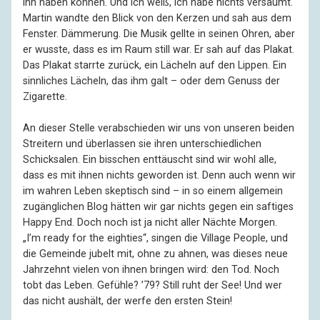
ihn haben können. Und ich weiß, ich habe nichts versäumt.
Martin wandte den Blick von den Kerzen und sah aus dem
Fenster. Dämmerung. Die Musik gellte in seinen Ohren, aber
er wusste, dass es im Raum still war. Er sah auf das Plakat.
Das Plakat starrte zurück, ein Lächeln auf den Lippen. Ein
sinnliches Lächeln, das ihm galt – oder dem Genuss der
Zigarette.
An dieser Stelle verabschieden wir uns von unseren beiden
Streitern und überlassen sie ihren unterschiedlichen
Schicksalen. Ein bisschen enttäuscht sind wir wohl alle,
dass es mit ihnen nichts geworden ist. Denn auch wenn wir
im wahren Leben skeptisch sind – in so einem allgemein
zugänglichen Blog hätten wir gar nichts gegen ein saftiges
Happy End. Doch noch ist ja nicht aller Nächte Morgen.
„I’m ready for the eighties“, singen die Village People, und
die Gemeinde jubelt mit, ohne zu ahnen, was dieses neue
Jahrzehnt vielen von ihnen bringen wird: den Tod. Noch
tobt das Leben. Gefühle? ’79? Still ruht der See! Und wer
das nicht aushält, der werfe den ersten Stein!