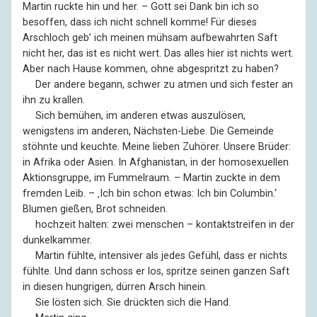
Martin ruckte hin und her. – Gott sei Dank bin ich so
besoffen, dass ich nicht schnell komme! Für dieses
Arschloch geb’ ich meinen mühsam aufbewahrten Saft
nicht her, das ist es nicht wert. Das alles hier ist nichts wert.
Aber nach Hause kommen, ohne abgespritzt zu haben?
––
Der andere begann, schwer zu atmen und sich fester an
ihn zu krallen.
––
Sich bemühen, im anderen etwas auszulösen,
wenigstens im anderen, Nächsten-Liebe. Die Gemeinde
stöhnte und keuchte. Meine lieben Zuhörer. Unsere Brüder:
in Afrika oder Asien. In Afghanistan, in der homosexuellen
Aktionsgruppe, im Fummelraum. – Martin zuckte in dem
fremden Leib. – ‚Ich bin schon etwas: Ich bin Columbin.‘
Blumen gießen, Brot schneiden.
––
hochzeit halten: zwei menschen – kontaktstreifen in der
dunkelkammer.
––
Martin fühlte, intensiver als jedes Gefühl, dass er nichts
fühlte. Und dann schoss er los, spritze seinen ganzen Saft
in diesen hungrigen, dürren Arsch hinein.
––
Sie lösten sich. Sie drückten sich die Hand.