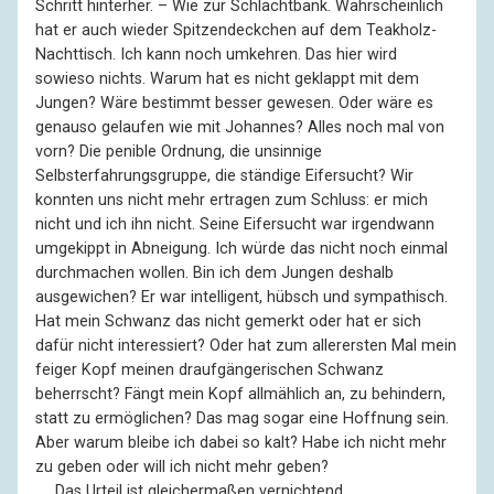
Schritt hinterher. – Wie zur Schlachtbank. Wahrscheinlich
hat er auch wieder Spitzendeckchen auf dem Teakholz-
Nachttisch. Ich kann noch umkehren. Das hier wird
sowieso nichts. Warum hat es nicht geklappt mit dem
Jungen? Wäre bestimmt besser gewesen. Oder wäre es
genauso gelaufen wie mit Johannes? Alles noch mal von
vorn? Die penible Ordnung, die unsinnige
Selbsterfahrungsgruppe, die ständige Eifersucht? Wir
konnten uns nicht mehr ertragen zum Schluss: er mich
nicht und ich ihn nicht. Seine Eifersucht war irgendwann
umgekippt in Abneigung. Ich würde das nicht noch einmal
durchmachen wollen. Bin ich dem Jungen deshalb
ausgewichen? Er war intelligent, hübsch und sympathisch.
Hat mein Schwanz das nicht gemerkt oder hat er sich
dafür nicht interessiert? Oder hat zum allerersten Mal mein
feiger Kopf meinen draufgängerischen Schwanz
beherrscht? Fängt mein Kopf allmählich an, zu behindern,
statt zu ermöglichen? Das mag sogar eine Hoffnung sein.
Aber warum bleibe ich dabei so kalt? Habe ich nicht mehr
zu geben oder will ich nicht mehr geben?
––
Das Urteil ist gleichermaßen vernichtend.