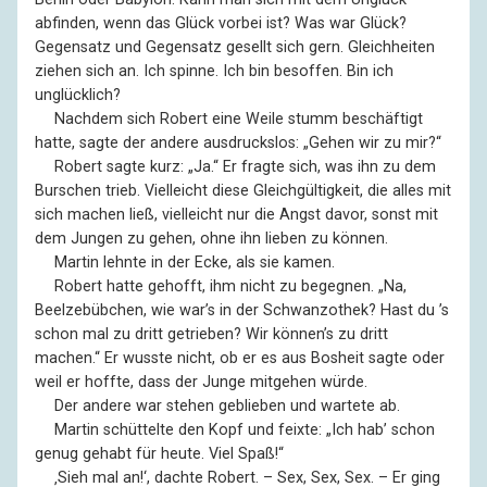
abfinden, wenn das Glück vorbei ist? Was war Glück?
Gegensatz und Gegensatz gesellt sich gern. Gleichheiten
ziehen sich an. Ich spinne. Ich bin besoffen. Bin ich
unglücklich?
––
Nachdem sich Robert eine Weile stumm beschäftigt
hatte, sagte der andere ausdruckslos: „Gehen wir zu mir?“
––
Robert sagte kurz: „Ja.“ Er fragte sich, was ihn zu dem
Burschen trieb. Vielleicht diese Gleichgültigkeit, die alles mit
sich machen ließ, vielleicht nur die Angst davor, sonst mit
dem Jungen zu gehen, ohne ihn lieben zu können.
––
Martin lehnte in der Ecke, als sie kamen.
––
Robert hatte gehofft, ihm nicht zu begegnen. „Na,
Beelzebübchen, wie war’s in der Schwanzothek? Hast du ’s
schon mal zu dritt getrieben? Wir können’s zu dritt
machen.“ Er wusste nicht, ob er es aus Bosheit sagte oder
weil er hoffte, dass der Junge mitgehen würde.
––
Der andere war stehen geblieben und wartete ab.
––
Martin schüttelte den Kopf und feixte: „Ich hab’ schon
genug gehabt für heute. Viel Spaß!“
––
‚Sieh mal an!‘, dachte Robert. – Sex, Sex, Sex. – Er ging