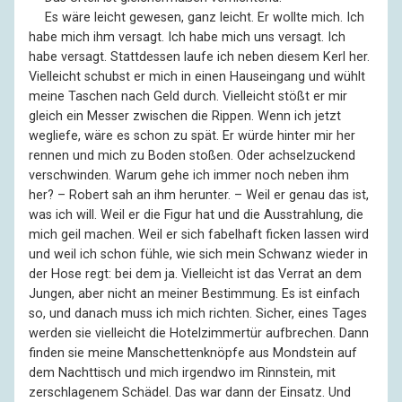
––
Es wäre leicht gewesen, ganz leicht. Er wollte mich. Ich
habe mich ihm versagt. Ich habe mich uns versagt. Ich
habe versagt. Stattdessen laufe ich neben diesem Kerl her.
Vielleicht schubst er mich in einen Hauseingang und wühlt
meine Taschen nach Geld durch. Vielleicht stößt er mir
gleich ein Messer zwischen die Rippen. Wenn ich jetzt
wegliefe, wäre es schon zu spät. Er würde hinter mir her
rennen und mich zu Boden stoßen. Oder achselzuckend
verschwinden. Warum gehe ich immer noch neben ihm
her? – Robert sah an ihm herunter. – Weil er genau das ist,
was ich will. Weil er die Figur hat und die Ausstrahlung, die
mich geil machen. Weil er sich fabelhaft ficken lassen wird
und weil ich schon fühle, wie sich mein Schwanz wieder in
der Hose regt: bei dem ja. Vielleicht ist das Verrat an dem
Jungen, aber nicht an meiner Bestimmung. Es ist einfach
so, und danach muss ich mich richten. Sicher, eines Tages
werden sie vielleicht die Hotelzimmertür aufbrechen. Dann
finden sie meine Manschettenknöpfe aus Mondstein auf
dem Nachttisch und mich irgendwo im Rinnstein, mit
zerschlagenem Schädel. Das war dann der Einsatz. Und