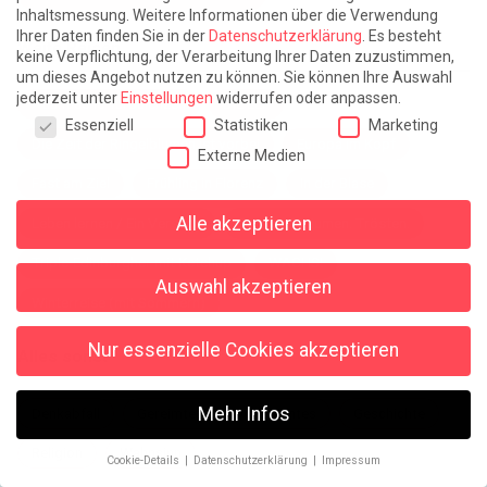
Inhaltsmessung.
Weitere Informationen über die Verwendung
Ihrer Daten finden Sie in der
Datenschutzerklärung
.
Es besteht
Weite Reisen
keine Verpflichtung, der Verarbeitung Ihrer Daten zuzustimmen,
um dieses Angebot nutzen zu können.
Sie können Ihre Auswahl
jederzeit unter
Einstellungen
widerrufen oder anpassen.
Atlantische Turbulenzen
DIE ELF
Datenschutzeinstellungen
Essenziell
Statistiken
Marketing
Die Zeit der Ringelblumen ist vorbei
Europa im Kopf
Externe Medien
Fast am Ziel
Frühling in Florenz
In der Blase
Alle akzeptieren
Leben lernen / Ein Versuch
Trinken. Träumen. Trösten.
Triple-Edinburgher mit Ketchup
WACHS!
Auswahl akzeptieren
Winterreise (mit Sommern)
Nur essenzielle Cookies akzeptieren
Alles sonst
Mehr Infos
Denkabfall
Gereimtes und Ungereimtes
Geschichte
Religion
Wahnsinn
Cookie-Details
Datenschutzerklärung
Impressum
Datenschutzeinstellungen