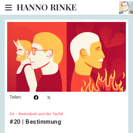
HANNO RINKE
Heim
22
EISINSEL
09
Sonntagspredigten
Blog
Lesesaal
Hörsaal
Kinosaal
Teilen:
04 – Beelzebub und der Teufel
#20 | Bestimmung