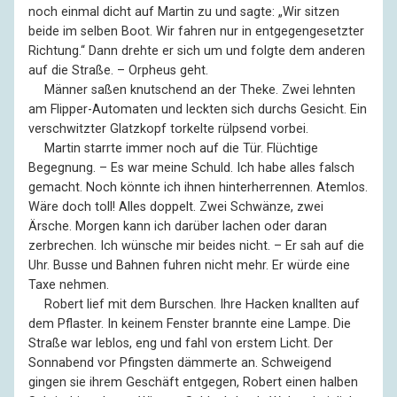
noch einmal dicht auf Martin zu und sagte: „Wir sitzen
beide im selben Boot. Wir fahren nur in entgegengesetzter
Richtung.“ Dann drehte er sich um und folgte dem anderen
auf die Straße. – Orpheus geht.
––
Männer saßen knutschend an der Theke. Zwei lehnten
am Flipper-Automaten und leckten sich durchs Gesicht. Ein
verschwitzter Glatzkopf torkelte rülpsend vorbei.
––
Martin starrte immer noch auf die Tür. Flüchtige
Begegnung. – Es war meine Schuld. Ich habe alles falsch
gemacht. Noch könnte ich ihnen hinterherrennen. Atemlos.
Wäre doch toll! Alles doppelt. Zwei Schwänze, zwei
Ärsche. Morgen kann ich darüber lachen oder daran
zerbrechen. Ich wünsche mir beides nicht. – Er sah auf die
Uhr. Busse und Bahnen fuhren nicht mehr. Er würde eine
Taxe nehmen.
––
Robert lief mit dem Burschen. Ihre Hacken knallten auf
dem Pflaster. In keinem Fenster brannte eine Lampe. Die
Straße war leblos, eng und fahl von erstem Licht. Der
Sonnabend vor Pfingsten dämmerte an. Schweigend
gingen sie ihrem Geschäft entgegen, Robert einen halben