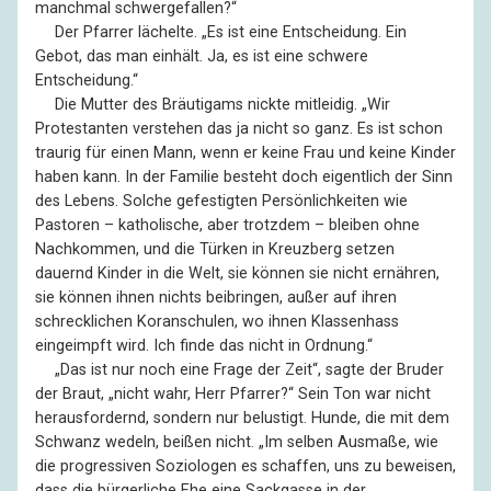
manchmal schwergefallen?“
––
Der Pfarrer lächelte. „Es ist eine Entscheidung. Ein
Gebot, das man einhält. Ja, es ist eine schwere
Entscheidung.“
––
Die Mutter des Bräutigams nickte mitleidig. „Wir
Protestanten verstehen das ja nicht so ganz. Es ist schon
traurig für einen Mann, wenn er keine Frau und keine Kinder
haben kann. In der Familie besteht doch eigentlich der Sinn
des Lebens. Solche gefestigten Persönlichkeiten wie
Pastoren – katholische, aber trotzdem – bleiben ohne
Nachkommen, und die Türken in Kreuzberg setzen
dauernd Kinder in die Welt, sie können sie nicht ernähren,
sie können ihnen nichts beibringen, außer auf ihren
schrecklichen Koranschulen, wo ihnen Klassenhass
eingeimpft wird. Ich finde das nicht in Ordnung.“
––
„Das ist nur noch eine Frage der Zeit“, sagte der Bruder
der Braut, „nicht wahr, Herr Pfarrer?“ Sein Ton war nicht
herausfordernd, sondern nur belustigt. Hunde, die mit dem
Schwanz wedeln, beißen nicht. „Im selben Ausmaße, wie
die progressiven Soziologen es schaffen, uns zu beweisen,
dass die bürgerliche Ehe eine Sackgasse in der