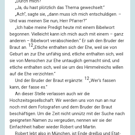
––
„Durch mich?“
––
„Ja, du hast plötzlich das Thema gewechselt.“
––
„Ach“, sagte sie, „dann muss ich mich entschuldigen. –
Und was meinen Sie nun, Herr Pfarrer?“
––
„Ich habe meine Predigt heute mit einem Bibelwort
begonnen. Vielleicht kann ich mich auch mit einem – ganz
anderen – Bibelwort verabschieden.“ Er sah den Bruder der
12
Braut an.
„Etliche enthalten sich der Ehe, weil sie von
Geburt an zur Ehe unfähig sind; etliche enthalten sich, weil
sie von Menschen zur Ehe untauglich gemacht sind; und
etliche enthalten sich, weil sie um des Himmelreichs willen
auf die Ehe verzichten.“
12
––
Und der Bruder der Braut ergänzte:
„Wer’s fassen
kann, der fasse es.“
––
An dieser Stelle verlassen auch wir die
Hochzeitsgesellschaft. Wir werden uns von nun an nur
noch mit dem Fotografen und dem Bruder der Braut
beschäftigen. Um die Zeit nicht unnütz mit der Suche nach
geeigneten Namen zu vergeuden, nennen wir sie der
Einfachheit halber wieder Robert und Martin.
––
Robert lebt also in München, ist Ende dreißig und Etat-