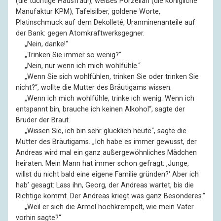
(die tüchtige Hausfrau!), weißes Porzellan (die königliche
Manufaktur KPM), Tafelsilber, goldene Worte,
Platinschmuck auf dem Dekolleté, Uranminenanteile auf
der Bank: gegen Atomkraftwerksgegner.
––
„Nein, danke!“
––
„Trinken Sie immer so wenig?“
––
„Nein, nur wenn ich mich wohlfühle.“
––
„Wenn Sie sich wohlfühlen, trinken Sie oder trinken Sie
nicht?“, wollte die Mutter des Bräutigams wissen.
––
„Wenn ich mich wohlfühle, trinke ich wenig. Wenn ich
entspannt bin, brauche ich keinen Alkohol“, sagte der
Bruder der Braut.
––
„Wissen Sie, ich bin sehr glücklich heute“, sagte die
Mutter des Bräutigams. „Ich habe es immer gewusst, der
Andreas wird mal ein ganz außergewöhnliches Mädchen
heiraten. Mein Mann hat immer schon gefragt: ‚Junge,
willst du nicht bald eine eigene Familie gründen?‘ Aber ich
hab’ gesagt: Lass ihn, Georg, der Andreas wartet, bis die
Richtige kommt. Der Andreas kriegt was ganz Besonderes.“
––
„Weil er sich die Ärmel hochkrempelt, wie mein Vater
vorhin sagte?“