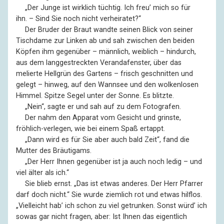
––
„Der Junge ist wirklich tüchtig. Ich freu’ mich so für
ihn. – Sind Sie noch nicht verheiratet?“
––
Der Bruder der Braut wandte seinen Blick von seiner
Tischdame zur Linken ab und sah zwischen den beiden
Köpfen ihm gegenüber – männlich, weiblich – hindurch,
aus dem langgestreckten Verandafenster, über das
melierte Hellgrün des Gartens – frisch geschnitten und
gelegt – hinweg, auf den Wannsee und den wolkenlosen
Himmel. Spitze Segel unter der Sonne. Es blitzte.
––
„Nein“, sagte er und sah auf zu dem Fotografen.
––
Der nahm den Apparat vom Gesicht und grinste,
fröhlich-verlegen, wie bei einem Spaß ertappt.
––
„Dann wird es für Sie aber auch bald Zeit“, fand die
Mutter des Bräutigams.
––
„Der Herr Ihnen gegenüber ist ja auch noch ledig – und
viel älter als ich.“
––
Sie blieb ernst. „Das ist etwas anderes. Der Herr Pfarrer
darf doch nicht.“ Sie wurde ziemlich rot und etwas hilflos.
„Vielleicht hab’ ich schon zu viel getrunken. Sonst würd’ ich
sowas gar nicht fragen, aber: Ist Ihnen das eigentlich