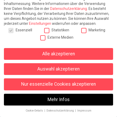
Website
Inhaltsmessung.
Weitere Informationen über die Verwendung
Ihrer Daten finden Sie in der
Datenschutzerklärung
.
Es besteht
keine Verpflichtung, der Verarbeitung Ihrer Daten zuzustimmen,
um dieses Angebot nutzen zu können.
Sie können Ihre Auswahl
E-Mail-Adresse
*
jederzeit unter
Einstellungen
widerrufen oder anpassen.
Datenschutzeinstellungen
Essenziell
Statistiken
Marketing
Externe Medien
Die
Datenschutzerklärung
habe ich gelesen und akzeptiere
sie. Um meinen Namen, E-Mail-Adresse und Website in
Alle akzeptieren
diesem Browser zu speichern, bis ich wieder kommentiere,
akzeptiere ich, dass ein Cookie auf meinem Gerät
Auswahl akzeptieren
installiert wird, der diese Daten speichert und 1 Jahr aktiv
bleibt.
*
Nur essenzielle Cookies akzeptieren
Bitte gib eine Antwort in Ziffern ein:
zwei × drei =
Mehr Infos
Cookie-Details
Datenschutzerklärung
Impressum
Datenschutzeinstellungen