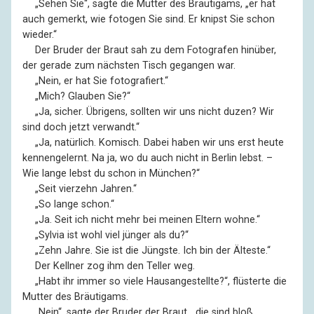
––
„Sehen Sie“, sagte die Mutter des Bräutigams, „er hat
auch gemerkt, wie fotogen Sie sind. Er knipst Sie schon
wieder.“
––
Der Bruder der Braut sah zu dem Fotografen hinüber,
der gerade zum nächsten Tisch gegangen war.
––
„Nein, er hat Sie fotografiert.“
––
„Mich? Glauben Sie?“
––
„Ja, sicher. Übrigens, sollten wir uns nicht duzen? Wir
sind doch jetzt verwandt.“
––
„Ja, natürlich. Komisch. Dabei haben wir uns erst heute
kennengelernt. Na ja, wo du auch nicht in Berlin lebst. –
Wie lange lebst du schon in München?“
––
„Seit vierzehn Jahren.“
––
„So lange schon.“
––
„Ja. Seit ich nicht mehr bei meinen Eltern wohne.“
––
„Sylvia ist wohl viel jünger als du?“
––
„Zehn Jahre. Sie ist die Jüngste. Ich bin der Älteste.“
––
Der Kellner zog ihm den Teller weg.
––
„Habt ihr immer so viele Hausangestellte?“, flüsterte die
Mutter des Bräutigams.
––
„Nein“, sagte der Bruder der Braut, „die sind bloß