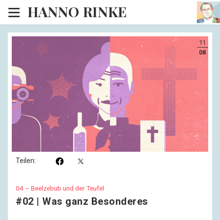
HANNO RINKE
Heim
11
EISINSEL
08
Sonntagspredigten
Blog
Lesesaal
Hörsaal
Kinosaal
Teilen:
04 – Beelzebub und der Teufel
#02 | Was ganz Besonderes