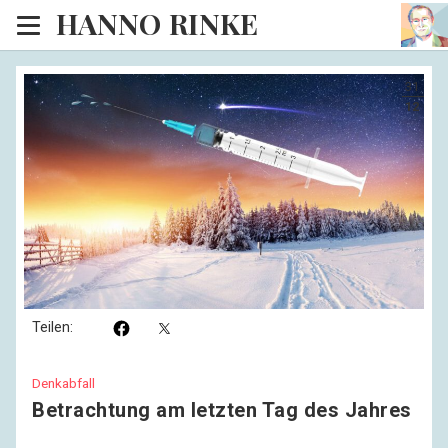
HANNO RINKE
Heim
31
EISINSEL
12
Sonntagspredigten
Blog
Lesesaal
Hörsaal
Kinosaal
Teilen:
Denkabfall
Betrachtung am letzten Tag des Jahres