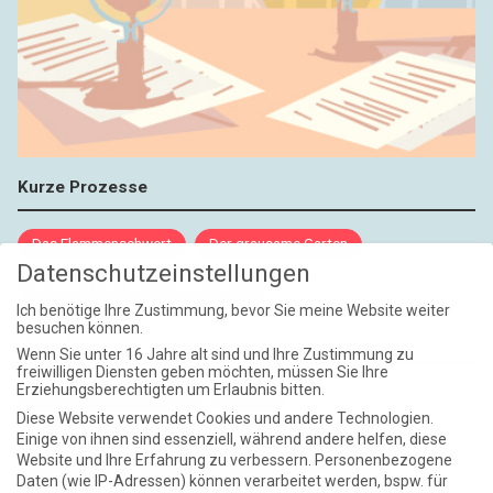
Kurze Prozesse
Das Flammenschwert
Der grausame Garten
Datenschutzeinstellungen
NIEMALS UND AUCH DANN NICHT
Ich benötige Ihre Zustimmung, bevor Sie meine Website weiter
besuchen können.
Weite Reisen
Wenn Sie unter 16 Jahre alt sind und Ihre Zustimmung zu
freiwilligen Diensten geben möchten, müssen Sie Ihre
Erziehungsberechtigten um Erlaubnis bitten.
Atlantische Turbulenzen
DIE ELF
Diese Website verwendet Cookies und andere Technologien.
Die Zeit der Ringelblumen ist vorbei
Europa im Kopf
Einige von ihnen sind essenziell, während andere helfen, diese
Website und Ihre Erfahrung zu verbessern.
Personenbezogene
Fast am Ziel
Frühling in Florenz
In der Blase
Daten (wie IP-Adressen) können verarbeitet werden, bspw. für