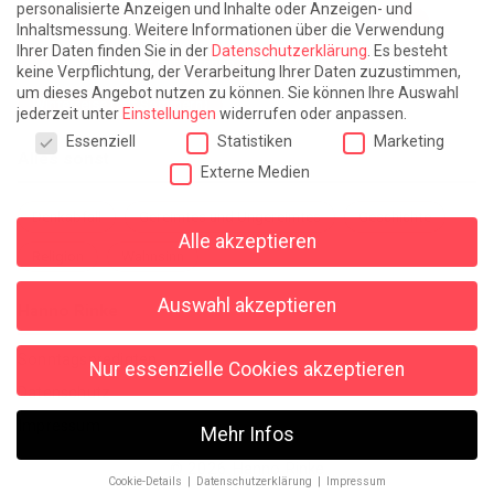
personalisierte Anzeigen und Inhalte oder Anzeigen- und
Leben lernen / Ein Versuch
Trinken. Träumen. Trösten.
Inhaltsmessung.
Weitere Informationen über die Verwendung
Ihrer Daten finden Sie in der
Datenschutzerklärung
.
Es besteht
Triple-Edinburgher mit Ketchup
WACHS!
keine Verpflichtung, der Verarbeitung Ihrer Daten zuzustimmen,
um dieses Angebot nutzen zu können.
Sie können Ihre Auswahl
Winterreise (mit Sommern)
jederzeit unter
Einstellungen
widerrufen oder anpassen.
Datenschutzeinstellungen
Essenziell
Statistiken
Marketing
Alles sonst
Externe Medien
Denkabfall
Gereimtes und Ungereimtes
Geschichte
Alle akzeptieren
Religion
Wahnsinn
Auswahl akzeptieren
Hanno Rinke
Sonntagspredigten
Nur essenzielle Cookies akzeptieren
Datenschutz
Impressum
Mehr Infos
© 2026 Hanno Rinke
Cookie-Details
Datenschutzerklärung
Impressum