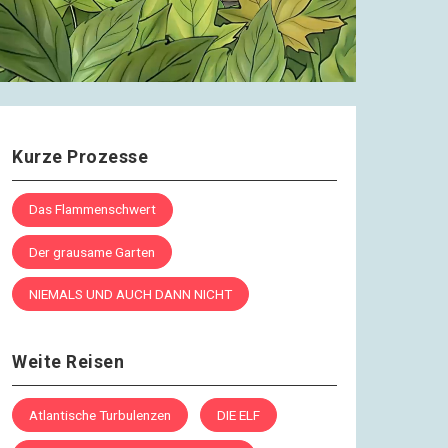
Denkabfall
Vier Möglichkeiten
23.12.2020
Denkabfall
Liebe Bloggende!
Kurze Prozesse
25.12.2020
Denkabfall
Das Flammenschwert
Weihnachtsbotschaft
Der grausame Garten
27.12.2020
Denkabfall
NIEMALS UND AUCH DANN NICHT
Bedeutungen
Weite Reisen
30.12.2020
Denkabfall
Vorsätze
Atlantische Turbulenzen
DIE ELF