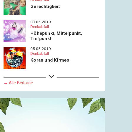
Gerechtigkeit
03.05.2019
Denkabfall
Höhepunkt, Mittelpunkt,
Tiefpunkt
05.05.2019
Denkabfall
Koran und Kirmes
26.09.2019
Denkabfall
→ Alle Beiträge
Zeit, das Büfett zu stürmen (1)
02.10.2019
Denkabfall
Zeit, das Büfett zu stürmen (2)
09.10.2019