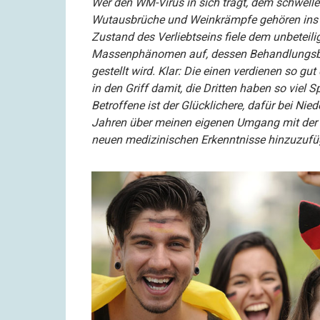
Wer den WM-Virus in sich trägt, dem schwell
Wutausbrüche und Weinkrämpfe gehören ins B
Zustand des Verliebtseins fiele dem unbeteiligt
Massenphänomen auf, dessen Behandlungsbed
gestellt wird. Klar: Die einen verdienen so g
in den Griff damit, die Dritten haben so viel S
Betroffene ist der Glücklichere, dafür bei Nie
Jahren über meinen eigenen Umgang mit der b
neuen medizinischen Erkenntnisse hinzuzufü