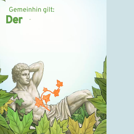
Denkabfall
Zeit, das Büfett zu stürmen (3)
16.10.2019
Denkabfall
Zeit, das Büfett zu stürmen (4)
23.10.2019
Denkabfall
Zeit, das Büfett zu stürmen (5)
16.12.2020
Denkabfall
Rückschau – Vorschau
18.12.2020
Denkabfall
Eine Veränderung
20.12.2020