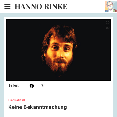
HANNO RINKE
Heim
29
EISINSEL
09
Sonntagspredigten
Blog
Lesesaal
Hörsaal
Kinosaal
Teilen:
Denkabfall
Keine Bekanntmachung