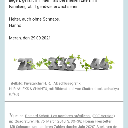
liegen, gefällt mir. Mehr als bei meinen Eltern im
Familiengrab. Irgendwie erwachsener …
Heiter, auch ohne Schnaps,
Hanno
Meran, den 29.09.2021
Titelbild: Privatarchiv H. R. | Abschlussgrafik:
H. R./ALEKS & SHANTU, mit Bildmaterial von Shutterstock: asharkyu
(Efeu)
1
Quellen:
Bernard Schott: Les nombres brésiliens.
, (
PDF-Version
)
in: ‚Quadrature‘. Nr. 76, March 2010, S. 30–38;
Florian Freistetter:
‚Mit Schnaps- und anderen Zahlen durchs Jahr 2020‘, Spektrum.de
,