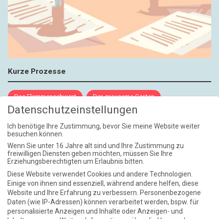
Kurze Prozesse
Das Flammenschwert
Der grausame Garten
Datenschutzeinstellungen
NIEMALS UND AUCH DANN NICHT
Ich benötige Ihre Zustimmung, bevor Sie meine Website weiter
besuchen können.
Weite Reisen
Wenn Sie unter 16 Jahre alt sind und Ihre Zustimmung zu
freiwilligen Diensten geben möchten, müssen Sie Ihre
Erziehungsberechtigten um Erlaubnis bitten.
Atlantische Turbulenzen
DIE ELF
Diese Website verwendet Cookies und andere Technologien.
Die Zeit der Ringelblumen ist vorbei
Europa im Kopf
Einige von ihnen sind essenziell, während andere helfen, diese
Website und Ihre Erfahrung zu verbessern.
Personenbezogene
Fast am Ziel
Frühling in Florenz
In der Blase
Daten (wie IP-Adressen) können verarbeitet werden, bspw. für
personalisierte Anzeigen und Inhalte oder Anzeigen- und
Leben lernen / Ein Versuch
Trinken. Träumen. Trösten.