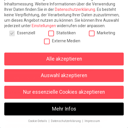
Inhaltsmessung.
Weitere Informationen über die Verwendung
Ihrer Daten finden Sie in der
Datenschutzerklärung
.
Es besteht
keine Verpflichtung, der Verarbeitung Ihrer Daten zuzustimmen,
um dieses Angebot nutzen zu können.
Sie können Ihre Auswahl
jederzeit unter
Einstellungen
widerrufen oder anpassen.
Datenschutzeinstellungen
Essenziell
Statistiken
Marketing
Externe Medien
Kurze Prozesse
Alle akzeptieren
Das Flammenschwert
Der grausame Garten
Auswahl akzeptieren
NIEMALS UND AUCH DANN NICHT
Nur essenzielle Cookies akzeptieren
Weite Reisen
Atlantische Turbulenzen
DIE ELF
Mehr Infos
Die Zeit der Ringelblumen ist vorbei
Europa im Kopf
Cookie-Details
Datenschutzerklärung
Impressum
Datenschutzeinstellungen
Fast am Ziel
Frühling in Florenz
In der Blase