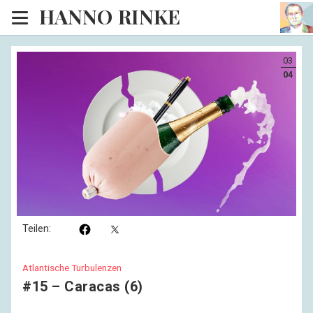
HANNO RINKE
Heim
03
EISINSEL
04
Sonntagspredigten
Blog
Lesesaal
Hörsaal
Kinosaal
Teilen:
Atlantische Turbulenzen
#15 – Caracas (6)