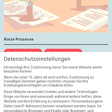
Kurze Prozesse
Das Flammenschwert
Der grausame Garten
Datenschutzeinstellungen
NIEMALS UND AUCH DANN NICHT
Ich benötige Ihre Zustimmung, bevor Sie meine Website weiter
besuchen können.
Weite Reisen
Wenn Sie unter 16 Jahre alt sind und Ihre Zustimmung zu
freiwilligen Diensten geben möchten, müssen Sie Ihre
Erziehungsberechtigten um Erlaubnis bitten.
Atlantische Turbulenzen
DIE ELF
Diese Website verwendet Cookies und andere Technologien.
Die Zeit der Ringelblumen ist vorbei
Europa im Kopf
Einige von ihnen sind essenziell, während andere helfen, diese
Website und Ihre Erfahrung zu verbessern.
Personenbezogene
Fast am Ziel
Frühling in Florenz
In der Blase
Daten (wie IP-Adressen) können verarbeitet werden, bspw. für
personalisierte Anzeigen und Inhalte oder Anzeigen- und