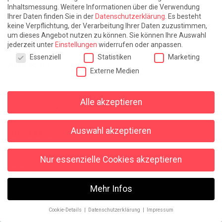
Leben lernen / Ein Versuch
Trinken. Träumen. Trösten.
Inhaltsmessung.
Weitere Informationen über die Verwendung
Ihrer Daten finden Sie in der
Datenschutzerklärung
.
Es besteht
Triple-Edinburgher mit Ketchup
WACHS!
keine Verpflichtung, der Verarbeitung Ihrer Daten zuzustimmen,
um dieses Angebot nutzen zu können.
Sie können Ihre Auswahl
Winterreise (mit Sommern)
jederzeit unter
Einstellungen
widerrufen oder anpassen.
Datenschutzeinstellungen
Essenziell
Statistiken
Marketing
Alles sonst
Externe Medien
Denkabfall
Gereimtes und Ungereimtes
Geschichte
Alle akzeptieren
Religion
Wahnsinn
Auswahl akzeptieren
Hanno Rinke
Sonntagspredigten
Nur essenzielle Cookies akzeptieren
Datenschutz
Impressum
Mehr Infos
© 2026 Hanno Rinke
Cookie-Details
Datenschutzerklärung
Impressum
Datenschutzeinstellungen