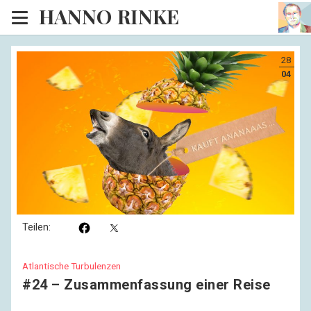
HANNO RINKE
Heim
28
EISINSEL
04
Sonntagspredigten
Blog
Lesesaal
Hörsaal
Kinosaal
Teilen:
Atlantische Turbulenzen
#24 – Zusammenfassung einer Reise