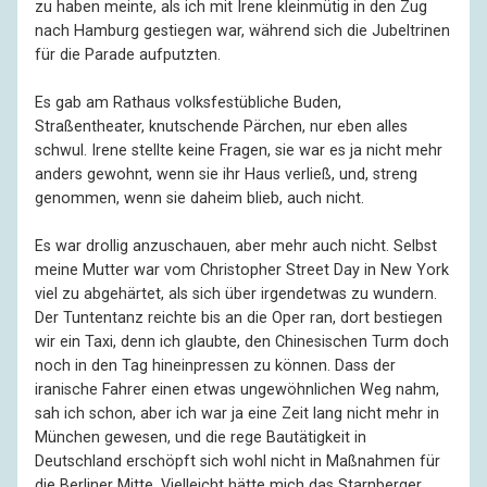
zu haben meinte, als ich mit Irene kleinmütig in den Zug
nach Hamburg gestiegen war, während sich die Jubeltrinen
für die Parade aufputzten.
Es gab am Rathaus volksfestübliche Buden,
Straßentheater, knutschende Pärchen, nur eben alles
schwul. Irene stellte keine Fragen, sie war es ja nicht mehr
anders gewohnt, wenn sie ihr Haus verließ, und, streng
genommen, wenn sie daheim blieb, auch nicht.
Es war drollig anzuschauen, aber mehr auch nicht. Selbst
meine Mutter war vom Christopher Street Day in New York
viel zu abgehärtet, als sich über irgendetwas zu wundern.
Der Tuntentanz reichte bis an die Oper ran, dort bestiegen
wir ein Taxi, denn ich glaubte, den Chinesischen Turm doch
noch in den Tag hineinpressen zu können. Dass der
iranische Fahrer einen etwas ungewöhnlichen Weg nahm,
sah ich schon, aber ich war ja eine Zeit lang nicht mehr in
München gewesen, und die rege Bautätigkeit in
Deutschland erschöpft sich wohl nicht in Maßnahmen für
die Berliner Mitte. Vielleicht hätte mich das Starnberger