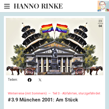
HANNO RINKE
Heim
23
EISINSEL
04
Sonntagspredigten
Blog
Lesesaal
Hörsaal
Kinosaal
Teilen:
Winterreise (mit Sommern) —
Teil 3 - Abfahrten, sturzgefährdet
#3.9 München 2001: Am Stück