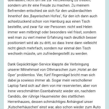
überlassen, nicht um sie zur Verzweiflung zu treiben,
sondern um ihr eine Freude zu machen. Zu meinem
Befremden entschied sie sich für den unüberdachten
Innenhof des ‚Bayerischen Hofes‘, für den ich dann auch
achselzuckend schon von Hamburg aus einen Tisch
bestellte, und zwar für vier Personen: nicht weil Helen
immer wen mitbringt oder besonders viel frisst, sondern
weil man zu viert meiner Erfahrung nach deutlich besser
positioniert wird als zu dritt, so dass Irene dann vielleicht
nicht gleich mehrfach, sondern nur einmal den Tisch
wechseln müsste, um zufriedengestellt zu werden.
Dank Gepäckträger-Service klappte die Verbringung
unserer Mitnehmsel von Othmarschen zum ‚Hotel an der
Oper‘ problemlos. Vier, fünf Fingernägel bricht man sich
dabei ja sowieso immer ab. Sogar mein verschollener
Laptop fand sich auf dem von mir reservierten, aber von
Irene verschmähten Eisenbahnsitz wieder ein, nachdem
Candido, der rührige Hausmeister des stattlichen
Herrenhauses, dessen schmächtiges Anhängsel unser
‚Kutscherhäuschen‘ einst war, also schon wieder zum Auto