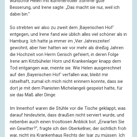
wünschte Helen mit kummervoller Stimme gute
Besserung, und Irene sagte: „Das macht sie nur, weil ich
dabei bin.“
So strebten wir also zu zweit dem ‚Bayerischen Hof‘
entgegen, und Irene fand wie üblich alles viel schöner als in
Hamburg. Ich hatte ja immer im ‚Vier Jahreszeiten‘
gewohnt; aber hier hatten wir vor mehr als dreißig Jahren
die Hochzeit von Herrn Gerisch gefeiert, in deren Folge
Irene am Kitzbüheler Horn und Krankenlager knapp dem
Tod entgangen war, meinte sie. Wie Helen ausgerechnet
auf den ‚Bayerischen Hof‘ verfallen war, bleibt mir
rätselhaft, zumal ich mich nicht erinnern konnte, dass sie
dort je mit dem Pianisten Michelangeli gespeist hatte, für
sie das Maß aller Dinge.
Im Innenhof waren die Stühle vor die Tische geklappt, was
darauf hindeutete, dass draußen nicht serviert wurde, und
nebenbei auch einen trostlosen Anblick bot. „Erwarten Sie
ein Gewitter?“, fragte ich den Oberkellner, der sichtlich froh
war, nicht ins Krankenhaus Rechts der Isar zu müssen. Ich