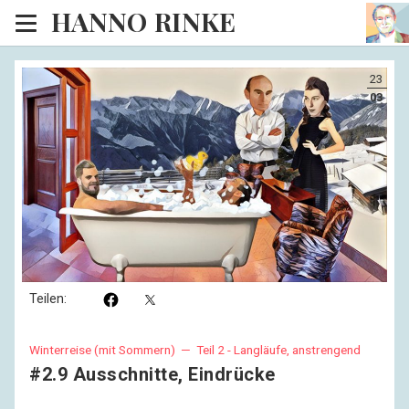
HANNO RINKE
Heim
23
EISINSEL
03
Sonntagspredigten
Blog
Lesesaal
Hörsaal
Kinosaal
Teilen:
Winterreise (mit Sommern) —
Teil 2 - Langläufe, anstrengend
#2.9 Ausschnitte, Eindrücke