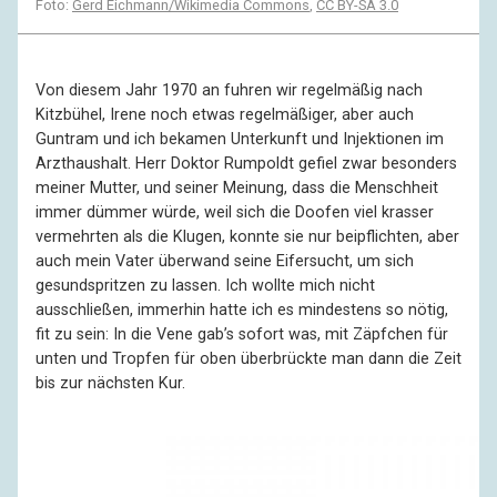
Foto:
Gerd Eichmann/Wikimedia Commons
,
CC BY-SA 3.0
Von diesem Jahr 1970 an fuhren wir regelmäßig nach
Kitzbühel, Irene noch etwas regelmäßiger, aber auch
Guntram und ich bekamen Unterkunft und Injektionen im
Arzthaushalt. Herr Doktor Rumpoldt gefiel zwar besonders
meiner Mutter, und seiner Meinung, dass die Menschheit
immer dümmer würde, weil sich die Doofen viel krasser
vermehrten als die Klugen, konnte sie nur beipflichten, aber
auch mein Vater überwand seine Eifersucht, um sich
gesundspritzen zu lassen. Ich wollte mich nicht
ausschließen, immerhin hatte ich es mindestens so nötig,
fit zu sein: In die Vene gab’s sofort was, mit Zäpfchen für
unten und Tropfen für oben überbrückte man dann die Zeit
bis zur nächsten Kur.