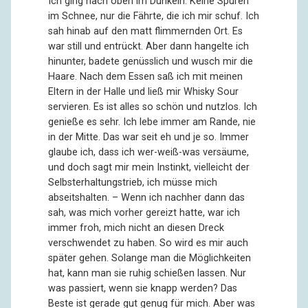
Ich ging nach oben im Dunkeln. Keine Spuren
im Schnee, nur die Fährte, die ich mir schuf. Ich
sah hinab auf den matt flimmernden Ort. Es
war still und entrückt. Aber dann hangelte ich
hinunter, badete genüsslich und wusch mir die
Haare. Nach dem Essen saß ich mit meinen
Eltern in der Halle und ließ mir Whisky Sour
servieren. Es ist alles so schön und nutzlos. Ich
genieße es sehr. Ich lebe immer am Rande, nie
in der Mitte. Das war seit eh und je so. Immer
glaube ich, dass ich wer-weiß-was versäume,
und doch sagt mir mein Instinkt, vielleicht der
Selbsterhaltungstrieb, ich müsse mich
abseitshalten. – Wenn ich nachher dann das
sah, was mich vorher gereizt hatte, war ich
immer froh, mich nicht an diesen Dreck
verschwendet zu haben. So wird es mir auch
später gehen. Solange man die Möglichkeiten
hat, kann man sie ruhig schießen lassen. Nur
was passiert, wenn sie knapp werden? Das
Beste ist gerade gut genug für mich. Aber was