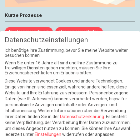
Kurze Prozesse
Das Flammenschwert
Der grausame Garten
Datenschutzeinstellungen
NIEMALS UND AUCH DANN NICHT
Ich benötige Ihre Zustimmung, bevor Sie meine Website weiter
besuchen können.
Weite Reisen
Wenn Sie unter 16 Jahre alt sind und Ihre Zustimmung zu
freiwilligen Diensten geben möchten, müssen Sie Ihre
Erziehungsberechtigten um Erlaubnis bitten.
Atlantische Turbulenzen
DIE ELF
Diese Website verwendet Cookies und andere Technologien.
Die Zeit der Ringelblumen ist vorbei
Europa im Kopf
Einige von ihnen sind essenziell, während andere helfen, diese
Website und Ihre Erfahrung zu verbessern.
Personenbezogene
Fast am Ziel
Frühling in Florenz
In der Blase
Daten (wie IP-Adressen) können verarbeitet werden, bspw. für
personalisierte Anzeigen und Inhalte oder Anzeigen- und
Leben lernen / Ein Versuch
Trinken. Träumen. Trösten.
Inhaltsmessung.
Weitere Informationen über die Verwendung
Ihrer Daten finden Sie in der
Datenschutzerklärung
.
Es besteht
Triple-Edinburgher mit Ketchup
WACHS!
keine Verpflichtung, der Verarbeitung Ihrer Daten zuzustimmen,
um dieses Angebot nutzen zu können.
Sie können Ihre Auswahl
Winterreise (mit Sommern)
jederzeit unter
Einstellungen
widerrufen oder anpassen.
Datenschutzeinstellungen