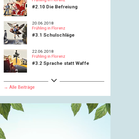
#2.10 Die Befreiung
20.06.2018
Frühling in Florenz
#3.1 Schulschläge
22.06.2018
Frühling in Florenz
#3.2 Sprache statt Waffe
24.06.2018
Frühling in Florenz
→ Alle Beiträge
#3.3 Über die Verwendung von
Gebühren-Verweigerern
27.06.2018
Frühling in Florenz
#3.4 Der Himmel hat die Erde
geküsst