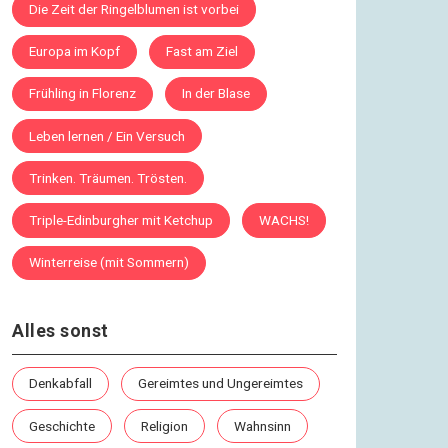
Die Zeit der Ringelblumen ist vorbei
Europa im Kopf
Fast am Ziel
Frühling in Florenz
In der Blase
Leben lernen / Ein Versuch
Trinken. Träumen. Trösten.
Triple-Edinburgher mit Ketchup
WACHS!
Winterreise (mit Sommern)
Alles sonst
Denkabfall
Gereimtes und Ungereimtes
Geschichte
Religion
Wahnsinn