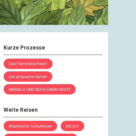
Kurze Prozesse
Das Flammenschwert
Der grausame Garten
NIEMALS UND AUCH DANN NICHT
Weite Reisen
Atlantische Turbulenzen
DIE ELF