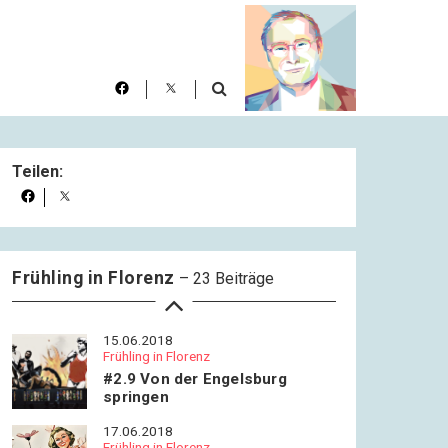
#2.5 Den Kopf unter dem Arm
08.06.2018
Frühling in Florenz
#2.6 Exzessive Nähe
10.06.2018
Teilen:
Frühling in Florenz
#2.7 Tata
13.06.2018
Frühling in Florenz
Frühling in Florenz
– 23 Beiträge
#2.8 Glück?
15.06.2018
Frühling in Florenz
#2.9 Von der Engelsburg
springen
17.06.2018
Frühling in Florenz